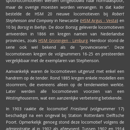
spoorlocomotieven werden omgebouwd naar normaalspoor,
maar de overige moesten worden vervangen. In dat kader
bestelde de HSM 20 nieuwe locomotieven bij
Robert
Stephenson and Company
in Newcastle (
HSM Argus - Vesta
) en
10 bij
Borsig
in Berlijn. De door Borsig geleverde locomotieven
arriveerden in 1866 en kregen namen van Nederlandse
provincies, zoals
HSM Groningen - Limburg
. Hierdoor stond de
serie ook wel bekend als de "provincieserie". Deze
locomotieven kregen de volgnummers 16-25 en presteerden
vergelijkbaar met de exemplaren van Stephenson.
Aanvankelijk waren de locomotieven uitgerust met enkel een
handrem op de tender. Rond 1885 kregen enkele modellen een
stoomrem, die eveneens alleen op de tenderwielen werkte.
Later werden alle locomotieven voorzien van een
Westinghouserem
, wat een aanzienlijke verbetering betekende.
In 1903 raakte de locomotief
Friesland
(volgnummer 17)
beschadigd na een ongeval bij Station Rotterdam Delftsche
Poort. Opmerkelijk genoeg stond deze locomotief volgens de
administratie al in 1902 als afgevoerd. Tussen 1902 en 1914