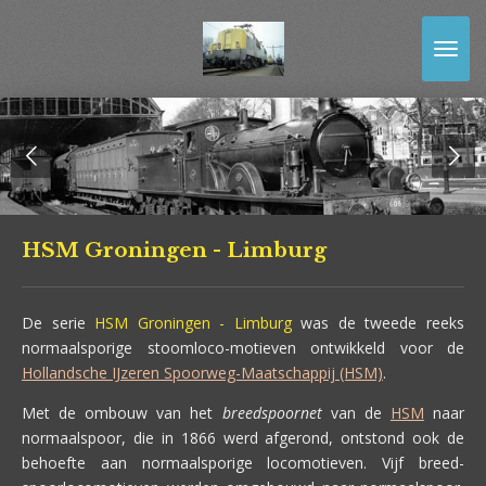
Ga
direct
naar
de
hoofdinhoud
HSM Groningen - Limburg
De serie
HSM Groningen - Limburg
was de tweede reeks
normaalsporige stoomloco-motieven ontwikkeld voor de
Hollandsche IJzeren Spoorweg-Maatschappij (HSM)
.
Met de ombouw van het
breedspoornet
van de
HSM
naar
normaalspoor, die in 1866 werd afgerond, ontstond ook de
behoefte aan normaalsporige locomotieven. Vijf breed-