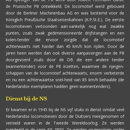
de Pruisische P8 ontwikkeld. De locomotief werd gebouwd
door de Berliner Machinenbau AG en was bestemd voor de
Königlich Preußische Staatseisenbahnen (K.P.St.E.). De eerste
locomotieven vertoonden aan-vankelijk nog wat zwakke
punten, zoals zwak gedimensioneerde drijfstangen en een
kolen-tender die ervoor zorgde dat de locomotief
achterwaarts niet harder dan 45 km/h kon rijden. Door de
jaren heen werden dan ook diverse aanpassingen aan de P8
doorgevoerd zoals door de DB die een andere tender
(wannentender) voor de P8 inzetten, waarmee de rijeigen-
schappen van de locomotief achterwaarts, enorm verbeterde
en nu een achterwaartse snel-heid van 85 km/h behaalde (de
Nederlandse exemplaren hadden geen wannentenders).
Dienst bij de NS
Er kwamen er in 1945 bij de NS vijf stuks in dienst omdat veel
Nederlandse locomotieven door de Duitsers meegenomen of
vernield waren in de Tweede Wereldoorlog. Ze werden
ingedeeld in de serie NS 3850. Ze werden opgenomen onder