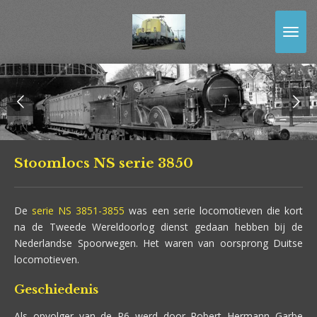
Ga
direct
naar
de
hoofdinhoud
Stoomlocs NS serie 3850
De
serie NS 3851-3855
was een serie locomotieven die kort
na de Tweede Wereldoorlog dienst gedaan hebben bij de
Nederlandse Spoorwegen. Het waren van oorsprong Duitse
locomotieven.
Geschiedenis
Als opvolger van de P6 werd door Robert Hermann Garbe