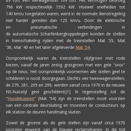
89 ton, een vierwagenstel 169 ton. Het vermogen bedroeg
796 kW respectievelijk 1592 kW. Hoewel snelheden tot
140 km/u toegelaten waren, werd in de normale dienstregeling
niet harder gereden dan 125 km/u. Door de elektrische
en pneumatische verbindingen in
de automatische Scharfenbergkoppelingen konden de stellen
in treinschakeling rijden met de treinstellen Mat '35, Mat
'36, Mat '40 en het later afgeleverde
Mat '54
.
Oorspronkelijk waren de treinstellen olijfgroen met rode
biezen, vanaf de jaren zestig grasgroen met een gele "snor"
op de neus. Het oorspronkelijk voornemen alle stellen geel te
schilderen is nooit doorgegaan. Slechts vier tweewagenstellen,
de 279, 281, 295 en 299, werden vanaf circa 1970 in de nieuwe
NS-huisstijl geel geschilderd.[1] In tegenstelling tot de
"
Hondekoppen
" (Mat '54) zijn de treinstellen nooit voorzien
van een centrale deursluiting en moesten de conducteurs op
elk station de deuren handmatig sluiten.
Zowel de groene als de gele stellen zijn vanaf circa 1970
voorzien geweest van de blauwe reclamebanen. In die tijd