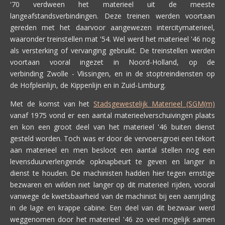
'70 verdween het materieel uit de meeste
langeafstandsverbindingen. Deze treinen werden voortaan
gereden met het daarvoor aangewezen intercitymaterieel,
waaronder treinstellen mat '54. Wel werd het materieel '46 nog
als versterking of vervanging gebruikt. De treinstellen werden
voortaan vooral ingezet in Noord-Holland, op de
verbinding Zwolle - Vlissingen, en in de stoptreindiensten op
de Hofpleinlijn, de Kippenlijn en in Zuid-Limburg.
Met de komst van het
Stadsgewestelijk Materieel (SGM(m)
vanaf 1975 vond er een aantal materieelverschuivingen plaats
en kon een groot deel van het materieel '46 buiten dienst
gesteld worden. Toch was er door de vervoersgroei een tekort
aan materieel en men besloot een aantal stellen nog een
levensduurverlengende opknapbeurt te geven en langer in
dienst te houden. De machinisten hadden hier tegen ernstige
bezwaren en wilden niet langer op dit materieel rijden, vooral
vanwege de kwetsbaarheid van de machinist bij een aanrijding
in de lage en krappe cabine. Een deel van dit bezwaar werd
weggenomen door het materieel '46 zo veel mogelijk samen