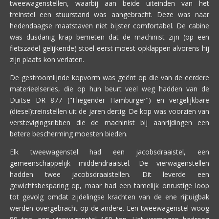
tweewagenstellen, waarbij aan beide uiteinden van het
treinstel een stuurstand was aangebracht. Deze was naar
hedendaagse maatstaven niet bijster comfortabel. De cabine
was dusdanig krap bemeten dat de machinist zijn (op een
fietszadel gelijkende) stoel eerst moest opklappen alvorens hij
zijn plaats kon verlaten.
De gestroomlijnde kopvorm was geënt op die van de eerdere
materieelseries, die op hun beurt veel weg hadden van de
Duitse DR 877 ("Fliegender Hamburger") en vergelijkbare
(diesel)treinstellen uit de jaren dertig. De kop was voorzien van
verstevigingsribben die de machinist bij aanrijdingen een
betere bescherming moesten bieden.
Elk tweewagenstel had een jacobsdraaistel, een
gemeenschappelijk middendraaistel. De vierwagenstellen
hadden twee jacobsdraaistellen. Dit leverde een
gewichtsbesparing op, maar had een tamelijk onrustige loop
tot gevolg omdat zijdelingse krachten van de ene rijtuigbak
werden overgebracht op de andere. Een tweewagenstel woog