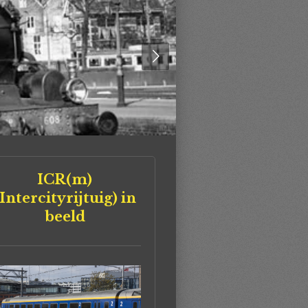
ICR(m)
(Intercityrijtuig) in
beeld