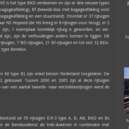
g
05 is het type BKD verdwenen en zijn er drie nieuwe types
bagageafdeling), Bf (tweede klas met bagageafdeling voor
bagageafdeling en een stuurstand). Doordat er 37 rijtuigen
r NS Hispeed (de NS kreeg er 8 rijtuigen voor terug), er 2
 zijn, 1 exemplaar koninklijk rijtuig is geworden, en ver-
d zijn, zijn de verhoudingen anders komen te liggen. Dit
Fo
rijtuigen, 7 BD-rijtuigen, 21 Bf-rijtuigen en tot slot 32 BDs-
t type Benelux.
en 60 type B) zijn enkel binnen Nederland toegelaten. De
82 gebouwd. Tussen 2000 en 2005 zijn al deze rijtuigen
van een aantal tweede- naar eersteklasrijtuigen werd de
bestond uit 59 rijtuigen ICR-3 type A, B, AB, BKD en Bs
N
r de Beneluxdienst als trek-duwtrein in combinatie met