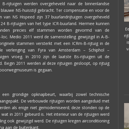
8 B-rijtuigen werden overgeheveld naar de binnenlandse
e blauwe NS-huisstijl gebracht. Ter compensatie en voor de
en van NS Hispeed zijn 37 buurlandrijtuigen overgeheveld
24 B-rijtuigen van het type ICR-buurland. Hiermee kunnen
E
tanden precies elf stammen worden gevormd van de
ri
-loc. Medio 2011 werd de samenstelling gewijzigd in A-B-
i
iginele stammen versterkt met een ICRm-B-rijtuig in de
v
t de verlenging van Fyra van Amsterdam – Schiphol –
igen vroeg. In 2010 zijn de laatste Bs-rijtuigen uit de
d. Begin 2011 werden al deze rijtuigen gesloopt, op rijtuig
 Spoorwegmuseum is gegaan.
een grondige opknapbeurt, waarbij zowel technische
n aangepakt. De verbouwde rijtuigen worden aangeduid met
rden als enige niet gemoderniseerd; deze stonden op de
at in 2011 gebeurd is. Het interieur van de rijtuigen werd
ling ook gewijzigd werd. De rijtuigen kregen airconditioning
ma aan de buitenkant.