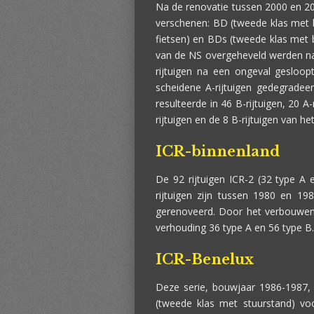
Na de renovatie tussen 2000 en 20
verschenen: BD (tweede klas met 
fietsen) en BDs (tweede klas met 
van de NS overgeheveld werden naa
rijtuigen na een ongeval gesloopt
scheidene A-rijtuigen gedegradeer
resulteerde in 46 B-rijtuigen, 20 A-
rijtuigen en de 8 B-rijtuigen van he
ICR-binnenland
De 92 rijtuigen ICR-2 (32 type A 
rijtuigen zijn tussen 1980 en 19
gerenoveerd. Door het verbouwen 
verhouding 36 type A en 56 type B.
ICR-Benelux
Deze serie, bouwjaar 1986-1987, 
(tweede klas met stuurstand) voo