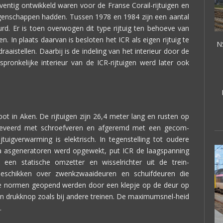
eventig ontwikkeld waren voor de Franse Corail-rijtuigen en
igenschappen hadden. Tussen 1978 en 1984 zijn een aantal
urd. Er is toen overwogen dit type rijtuig ten behoeve van
n. In plaats daarvan is besloten het ICR als eigen rijtuig te
NS
aistellen. Daarbij is de indeling van het interieur door de
rspronkelijke interieur van de ICR-rijtuigen werd later ook
ot in Aken. De rijtuigen zijn 26,4 meter lang en rusten op
afgeveerd met schroefveren en afgeremd met een gecom-
jtuigverwarming is elektrisch. In tegenstelling tot oudere
via asgeneratoren werd opgewekt, put ICR de laagspanning
ia een statische omzetter en wisselrichter uit de trein-
 beschikken over zwenkzwaaideuren en schuifdeuren die
se normen geopend werden door een klepje op de deur op
 een drukknop zoals bij andere treinen. De maximumsnel-heid
.