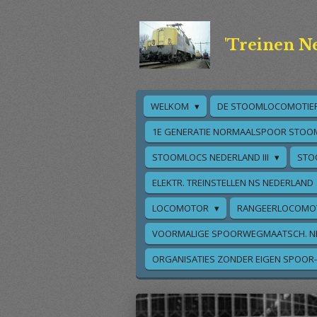
Ga
direct
'Treinen N
naar
de
hoofdinhoud
WELKOM
DE STOOMLOCOMOTIE
1E GENERATIE NORMAALSPOOR STOO
STOOMLOCS NEDERLAND III
STO
ELEKTR. TREINSTELLEN NS NEDERLAND
LOCOMOTOR
RANGEERLOCOMO
VOORMALIGE SPOORWEGMAATSCH. N
ORGANISATIES ZONDER EIGEN SPOOR-