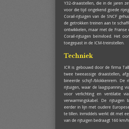
Y32-draaistellen, die in de jaren z
voor die tijd ongekend goede rije
Corail-rijtuigen van de SNCF gehu
de getrokken treinen aan te schaffe
ontwikkelen, maar met de Franse dra
Corail-rijtuigen beïnvloed. Het oo
toegepast in de ICM-treinstellen.
Techniek
ICR is gebouwd door de firma Talb
twee tweeassige draaistellen, 
bineerde schijf-/blokkenrem. De ri
rijtuigen, waar de laagspanning 
voor verlichting en ventilatie v
verwarmingskabel. De rijtuigen
eerder in lijn met oudere Europe
te tillen. Inmiddels werkt dit met
van de rijtuigen bedraagt 160 km/h