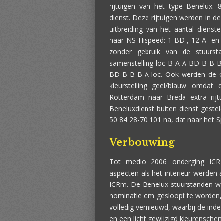
rijtuigen van het type Benelux. 
dienst. Deze rijtuigen werden in d
uitbreiding van het aantal dienst
naar NS Hispeed: 1 BD-, 12 A- en 
zonder gebruik van de stuurs
samenstelling loc-B-A-A-BD-B-B-B
BD-B-B-B-A-loc. Ook werden de or
kleurstelling geel/blauw omda
Rotterdam naar Breda extra rijtu
Beneluxdienst buiten dienst gestel
50 84 28-70 101 na, dat naar het
Verbouwing
Tot medio 2006 onderging ICR 
aspecten als het interieur werde
ICRm. De Benelux-stuurstanden we
nominatie om gesloopt te worden, w
volledig vernieuwd, waarbij de inde
en een licht gewijzigd kleurensche