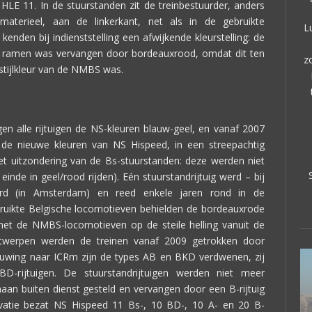
 HLE 11. In de stuurstanden zit de treinbestuurder, anders
 materieel, aan de linkerkant, net als in de gebruikte
L
enden bij indienststelling een afwijkende kleurstelling: de
e ramen was vervangen door bordeauxrood, omdat dit ten
z
stijlkleur van de NMBS was.
n alle rijtuigen de NS-kleuren blauw-geel, en vanaf 2007
n de nieuwe kleuren van NS Hispeed, in een streepachtig
et uitzondering van de Bs-stuurstanden: deze werden niet
inde in geel/rood rijden). Eén stuurstandrijtuig werd – bij
erd (in Amsterdam) en reed enkele jaren rond in de
ebruikte Belgische locomotieven behielden de bordeauxrode
met de NMBS-locomotieven op de steile helling vanuit de
ntwerpen werden de treinen vanaf 2009 getrokken door
uwing naar ICRm zijn de types AB en BKD verdwenen, zij
-rijtuigen. De stuurstandrijtuigen werden niet meer
an buiten dienst gesteld en vervangen door een B-rijtuig
vatie bezat NS Hispeed 11 Bs-, 10 BD-, 10 A- en 20 B-