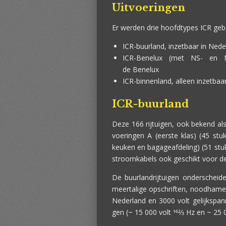
Uitvoeringen
Er werden drie hoofdtypes ICR ge
ICR-buurland, inzetbaar in Ned
ICR-Benelux (met NS- en NM
de Benelux
ICR-binnenland, alleen inzetbaa
ICR-buurland
Deze 166 rijtuigen, ook bekend als 
voeringen A (eerste klas) (45 st
keuken en bagageafdeling) (51 stuk
stroomkabels ook geschikt voor de
De buurlandrijtuigen onderscheide
meertalige opschriften, noodhamer
Nederland en 3000 volt gelijkspan
gen (~ 15 000 volt 162⁄3 Hz en ~ 25 