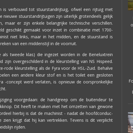
n is verbouwd tot stuurstandrijtuig, ofwel een rijtuig met
nieuwe stuurstandrijtuigen zijn uiterlijk grotendeels gelijk
n, maar er zijn enkele belangrijke technische verschillen.
o
eld geschikt gemaakt voor inzet in combinatie met 1700-
nist niet links, maar in het midden, en de stuurstand is
ken van een middenstijl in de voorruit.
e als tweede klas) die ingezet worden in de Beneluxtrein
 zijn overgeschilderd in de kleurstelling van NS Hispeed.
e-rode kleurstelling als de Fyra voor de HSL-Zuid. Behalve
oelen een andere kleur stof en is het toilet een gesloten
Fo
 -concept werd verlaten, is opnieuw de oorspronkelijke
cht.
ijziging voorgedaan: de handgreep om de buitendeur te
ukknop. Dit heeft te maken met het omzetten van gewone
deel hierbij is dat de machinist - nadat de hoofdconduc-
zien krijgt dat hij kan vertrekken. Tevens is dit verplicht
dslijn rijden.