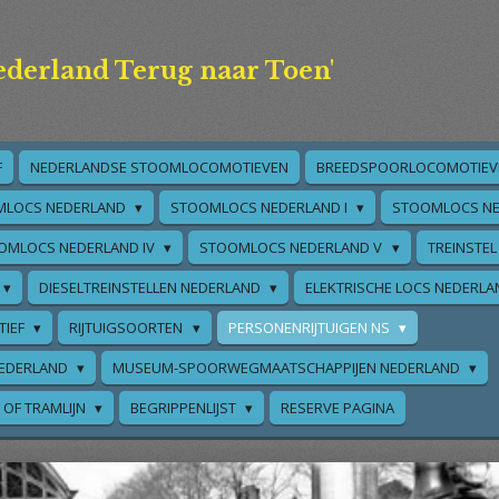
ederland Terug naar Toen'
F
NEDERLANDSE STOOMLOCOMOTIEVEN
BREEDSPOORLOCOMOTIEV
MLOCS NEDERLAND
STOOMLOCS NEDERLAND I
STOOMLOCS NE
OMLOCS NEDERLAND IV
STOOMLOCS NEDERLAND V
TREINSTEL
DIESELTREINSTELLEN NEDERLAND
ELEKTRISCHE LOCS NEDERL
TIEF
RIJTUIGSOORTEN
PERSONENRIJTUIGEN NS
EDERLAND
MUSEUM-SPOORWEGMAATSCHAPPIJEN NEDERLAND
 OF TRAMLIJN
BEGRIPPENLIJST
RESERVE PAGINA