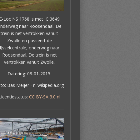
E-Loc NS 1768 is met IC 3649
nderweg naar Roosendaal. De
trein is net vertrokken vanuit
Zwolle en passeert de
IJsselcentrale, onderweg naar
Roosendaal. De trein is net
vertrokken vanuit Zwolle.
Datering: 08-01-2015.
to: Bas Meijer - nl.wikipedia.org
Licentiestatus:
CC BY-SA 3.0 nl