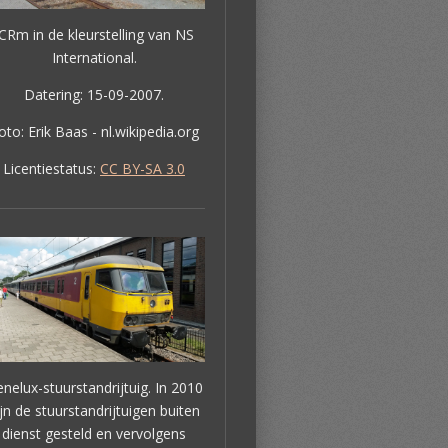
ICRm in de kleurstelling van NS
International.
Datering: 15-09-2007.
oto:
Erik Baas
- nl.wikipedia.org
Licentiestatus:
CC BY-SA 3.0
nelux-stuurstandrijtuig. In 2010
ijn de stuurstandrijtuigen buiten
dienst gesteld en vervolgens