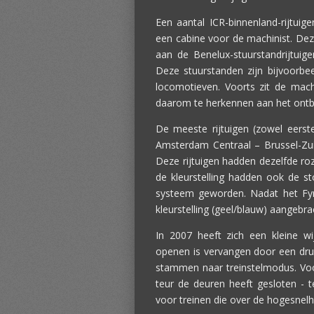
Een aantal ICR-binnenland-rijtuige
een cabine voor de machinist. Deze 
aan de Benelux-stuurstandrijtuige
Deze stuurstanden zijn bijvoorbe
locomotieven. Voorts zit de machi
daarom te herkennen aan het ontbre
De meeste rijtuigen (zowel eerst
Amsterdam Centraal – Brussel-Zuid
Deze rijtuigen hadden dezelfde roz
de kleurstelling hadden ook de st
systeem geworden. Nadat het Fyra
kleurstelling (geel/blauw) aangebra
In 2007 heeft zich een kleine w
openen is vervangen door een dr
stammen naar treinstelmodus. Voor
teur de deuren heeft gesloten - te 
voor treinen die over de hogesnelhei