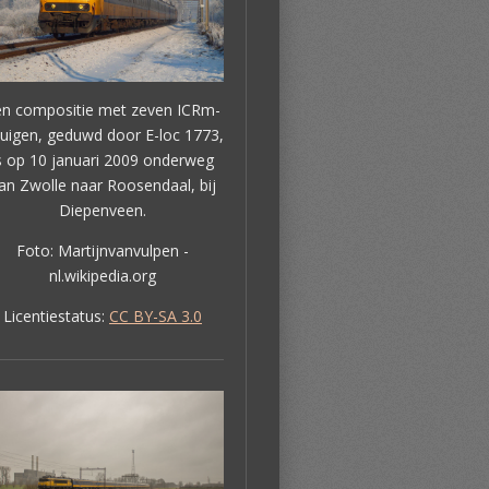
en compositie met zeven ICRm-
jtuigen, geduwd door E-loc 1773,
s op 10 januari 2009 onderweg
an Zwolle naar Roosendaal, bij
Diepenveen.
Foto: Martijnvanvulpen -
nl.wikipedia.org
Licentiestatus:
CC BY-SA 3.0