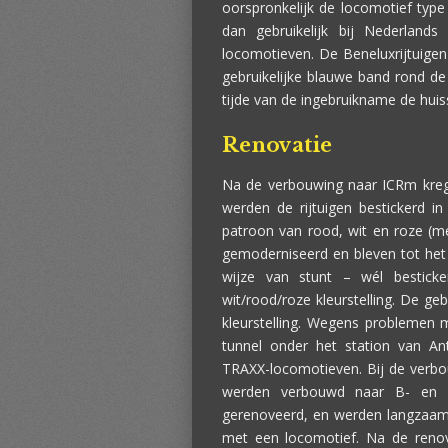
oorspronkelijk de locomotief type
dan gebruikelijk bij Nederlands
locomotieven. De Beneluxrijtuigen k
gebruikelijke blauwe band rond d
tijde van de ingebruikname de huis
Renovatie
Na de verbouwing naar ICRm krege
werden de rijtuigen bestickerd i
patroon van rood, wit en roze (m
gemoderniseerd en bleven tot het e
wijze van stunt – wél bestick
wit/rood/roze kleurstelling. De g
kleurstelling. Wegens problemen 
tunnel onder het station van A
TRAXX-locomotieven. Bij de verbo
werden verbouwd naar B- en BD
gerenoveerd, en werden langzaama
met een locomotief. Na de reno