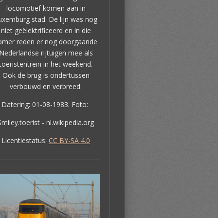
locomotief komen aan in
uxemburg stad. De lijn was nog
niet geëlektrificeerd en in die
omer reden er nog doorgaande
Nederlandse rijtuigen mee als
toeristentrein in het weekend.
Ook de brug is ondertussen
verbouwd en verbreed.
Datering: 01-08-1983.
Foto:
Smiley.toerist
- nl.wikipedia.org
Licentiestatus:
CC BY-SA 4.0