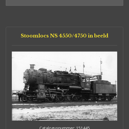
Stoomlocs NS 4550/4750 in beeld
Catalogusnummer: 151445