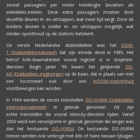
zoveel passagiers per meter treinlengte bevatten als
enkeldeks-treinen. Deze extra passagiers moeten door
dezelfde deuren in- en uitstappen, wat meer tijd vergt. Door de
bredere deuren is sneller in- en uitstappen mogelijk, wat
minder oponthoud op de stations betekent.
De eerste Nederlandse dubbeldekker was het
DDM-
1 (Dubbeldeksmaterieel)
dat zijn intrede deed in 1985. Het
betrof trek-duwmaterieel vooral ingezet is in stoptrein-
diensten. Begin jaren '90 kwam het gelijkende
DD-
AR (Dubbeldeks-Aggloregio)
op de baan, dat in plaats van met
een locomotief ook door een
mDDM-motorrijtuig
voortbewogen kan worden.
In 1994 werden de eerste treinstellen
DD-(V)IRM (Dubbeldeks
Interregiomaterieel)
in gebruik genomen. Dit zijn
echte treinstellen die vooral intercity-diensten rijden. Vanaf
2000 werd een vervolgserie in gebruik genomen die langer was
dan het bestaande
DD-(V)IRM
. De bestaande DD-(V)IRM
treinen werden ook verlengd met één of twee nieuwe rijtuigen.