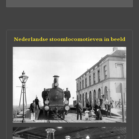
Nederlandse stoomlocomotieven in beeld