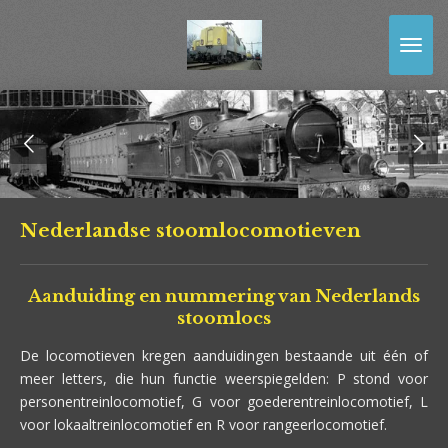
Ga
direct
naar
de
hoofdinhoud
Nederlandse stoomlocomotieven
Aanduiding en nummering van Nederlands
stoomlocs
De locomotieven kregen aanduidingen bestaande uit één of
meer letters, die hun functie weerspiegelden: P stond voor
personentreinlocomotief, G voor goederentreinlocomotief, L
voor lokaal­treinlocomotief en R voor rangeerlocomotief.