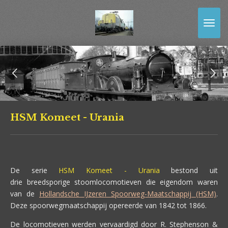
Ga
direct
naar
de
hoofdinhoud
HSM Komeet - Urania
De serie
HSM Komeet - Urania
bestond uit
drie breedsporige stoomlocomotieven die eigendom waren
van de
Hollandsche IJzeren Spoorweg-Maatschappij (HSM)
.
Deze spoorwegmaatschappij opereerde van 1842 tot 1866.
De locomotieven werden vervaardigd door R. Stephenson &