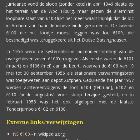
Jurriaanse vond de sloop (zonder ketel) in april 1946 plaats op
het terrein van de Wpc Tilburg, maar gezien de allerminst
loopbare staat van 6103 lijkt het meer waarschijnlijk dat de loc
in Arnhem aan haar definitieve einde gekomen is. De tweede
6100 die het loodje moest leggen was loc 6109, die
beschadigd was teruggekeerd uit het Duitse Barsinghausen.
In 1956 werd de systematische buitendienststelling van de
overgebleven zeven 6100'en ingezet. Als eerste waren de 6101
(maart) en 6106 (mei) aan de beurt, waarvan de 6106 van 19
mei tot 30 september 1956 als stationaire verwarmingsbron
was toegewezen aan depot Zutphen. Gedurende het jaar 1957
werden achtereenvolgens de locs 6104 (februari), 6107 en
6110 (beide augustus) voor sloop terzijde gesteld, en in
februari 1958 was het ook afgelopen met de laatste
Tenderjumbo's 6102 en 6108.
Externe links/verwijzingen
NS 6100
- nl.wikipedia.org