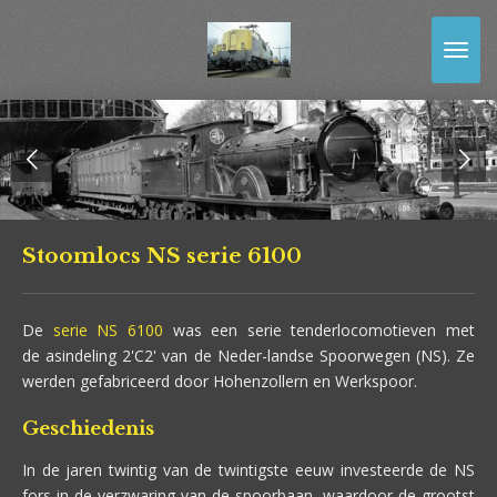
Ga
direct
naar
de
hoofdinhoud
Stoomlocs NS serie 6100
De
serie NS 6100
was een serie tenderlocomotieven met
de asindeling 2'C2' van de Neder-landse Spoorwegen (NS). Ze
werden gefabriceerd door Hohenzollern en Werkspoor.
Geschiedenis
In de jaren twintig van de twintigste eeuw investeerde de NS
fors in de verzwaring van de spoorbaan, waardoor de grootst