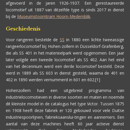
afgevoerd in de jaren 1926-1937. Een gerestaureerde
locomotief uit 1887 van ditzelfde type is sinds 2017 in dienst
bij de
Museumstoomtram Hoorn-Medemblik
.
Geschiedenis
Voor rangeren bestelde de
SS
in 1880 een lichte tweeassige
rangeerlocomotief bij Hohen-zollern in Düsseldorf-Grafenberg,
die als SS 401 in het materieelpark werd opgenomen. Een jaar
later volgde een tweede locomotief als SS 402. Aan het eind
van het decennium werd een derde locomotief besteld. Deze
werd in 1889 als SS 603 in dienst gesteld, waarna de 401 en
402 in 1890 werden vernummerd in 601 en 602.[1]
Hohenzollern had een uitgebreid programma van
industrielocomotieven in diverse soorten en maten en noemde
dit kleinste model in de catalogus het type Victor. Tussen 1875
en 1908 heeft deze fabriek er 120 gebouwd voor vele Duitse
industriespoorlijnen, fabrieksaanslui-tingen en aannemers. Een
aantal van deze machines heeft 60 jaar actieve dienst