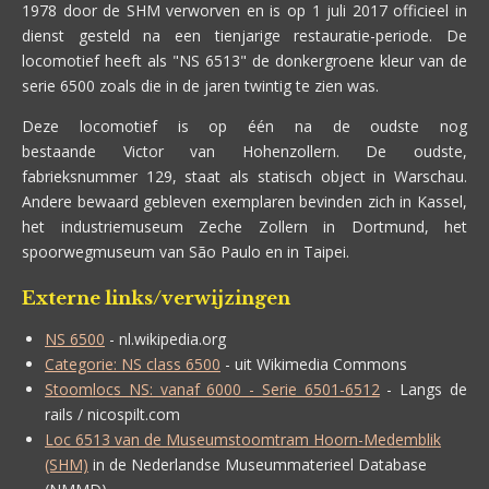
1978 door de SHM verworven en is op 1 juli 2017 officieel in
dienst gesteld na een tienjarige restauratie-periode. De
locomotief heeft als "NS 6513" de donkergroene kleur van de
serie 6500 zoals die in de jaren twintig te zien was.
Deze locomotief is op één na de oudste nog
bestaande Victor van Hohenzollern. De oudste,
fabrieksnummer 129, staat als statisch object in Warschau.
Andere bewaard gebleven exemplaren bevinden zich in Kassel,
het industriemuseum Zeche Zollern in Dortmund, het
spoorwegmuseum van São Paulo en in Taipei.
Externe links/verwijzingen
NS 6500
- nl.wikipedia.org
Categorie: NS class 6500
- uit Wikimedia Commons
Stoomlocs NS: vanaf 6000 - Serie 6501-6512
- Langs de
rails / nicospilt.com
Loc 6513 van de Museumstoomtram Hoorn-Medemblik
(SHM)
in de Nederlandse Museummaterieel Database