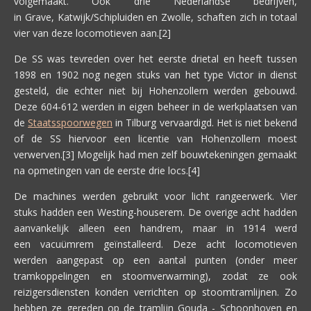
volgemaakt. Ook drie Nederlandse bedrijven,
in Grave, Katwijk/Schipluiden en Zwolle, schaften zich in totaal
vier van deze locomotieven aan.[2]
De SS was tevreden over het eerste drietal en heeft tussen
1898 en 1902 nog negen stuks van het type Victor in dienst
gesteld, die echter niet bij Hohenzollern werden gebouwd.
Deze 604-612 werden in eigen beheer in de werkplaatsen van
de
Staatsspoorwegen
in Tilburg vervaardigd. Het is niet bekend
of de SS hiervoor een licentie van Hohenzollern moest
verwerven.[3] Mogelijk had men zelf bouwtekeningen gemaakt
na opmetingen van de eerste drie locs.[4]
De machines werden gebruikt voor licht rangeerwerk. Vier
stuks hadden een Westing-houserem. De overige acht hadden
aanvankelijk alleen een handrem, maar in 1914 werd
een vacuümrem geïnstalleerd. Deze acht locomotieven
werden aangepast op een aantal punten (onder meer
tramkoppelingen en stoomverwarming), zodat ze ook
reizigersdiensten konden verrichten op stoomtramlijnen. Zo
hebben ze gereden op de tramlijn Gouda - Schoonhoven en