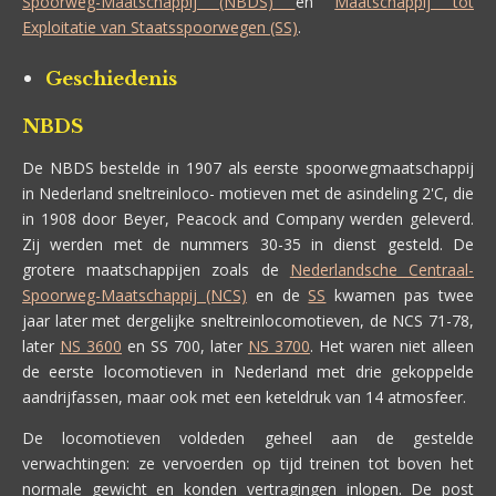
Spoorweg-Maatschappij (NBDS)
en
Maatschappij tot
Exploitatie van Staatsspoorwegen (SS)
.
Geschiedenis
NBDS
De NBDS bestelde in 1907 als eerste spoorwegmaatschappij
in Nederland sneltreinloco- motieven met de asindeling 2'C, die
in 1908 door Beyer, Peacock and Company werden geleverd.
Zij werden met de nummers 30-35 in dienst gesteld. De
grotere maatschappijen zoals de
Nederlandsche Centraal-
Spoorweg-Maatschappij (NCS)
en de
SS
kwamen pas twee
jaar later met dergelijke sneltreinlocomotieven, de NCS 71-78,
later
NS 3600
en SS 700, later
NS 3700
. Het waren niet alleen
de eerste locomotieven in Nederland met drie gekoppelde
aandrijfassen, maar ook met een keteldruk van 14 atmosfeer.
De locomotieven voldeden geheel aan de gestelde
verwachtingen: ze vervoerden op tijd treinen tot boven het
normale gewicht en konden vertragingen inlopen. De post