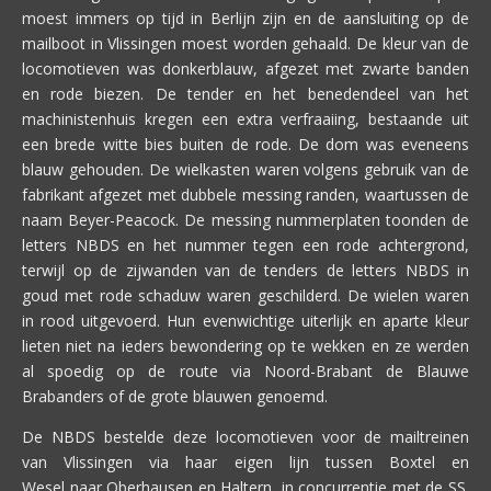
moest immers op tijd in Berlijn zijn en de aansluiting op de
mailboot in Vlissingen moest worden gehaald. De kleur van de
locomotieven was donkerblauw, afgezet met zwarte banden
en rode biezen. De tender en het benedendeel van het
machinistenhuis kregen een extra verfraaiing, bestaande uit
een brede witte bies buiten de rode. De dom was eveneens
blauw gehouden. De wielkasten waren volgens gebruik van de
fabrikant afgezet met dubbele messing randen, waartussen de
naam Beyer-Peacock. De messing nummerplaten toonden de
letters NBDS en het nummer tegen een rode achtergrond,
terwijl op de zijwanden van de tenders de letters NBDS in
goud met rode schaduw waren geschilderd. De wielen waren
in rood uitgevoerd. Hun evenwichtige uiterlijk en aparte kleur
lieten niet na ieders bewondering op te wekken en ze werden
al spoedig op de route via Noord-Brabant de Blauwe
Brabanders of de grote blauwen genoemd.
De NBDS bestelde deze locomotieven voor de mailtreinen
van Vlissingen via haar eigen lijn tussen Boxtel en
Wesel naar Oberhausen en Haltern, in concurrentie met de SS.