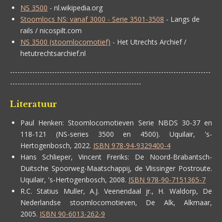
NS 3500
- nl.wikipedia.org
Stoomlocs NS: vanaf 3000 - Serie 3501-3508
- Langs de
rails / nicospilt.com
NS 3500 (stoomlocomotief)
- Het Utrechts Archief /
hetutrechtsarchief.nl
---------------------------------------------------------------------------------
-----------------------------------------------------
Literatuur
Paul Henken:
Stoomlocomotieven Serie NBDS 30-37 en
118-121 (NS-series 3500 en 4500). Uquilair, 's-
Hertogenbosch, 2022.
ISBN 978-94-9329400-4
Hans Schlieper, Vincent Freriks:
De Noord-Brabantsch-
Duitsche Spoorweg-Maatschappij, de Vlissinger Postroute.
Uquilair, 's-Hertogenbosch, 2008.
ISBN 978-90-7151365-7
R.C. Statius Muller, A.J. Veenendaal jr., H. Waldorp,
De
Nederlandse stoomlocomotieven, De Alk, Alkmaar,
2005.
ISBN 90-6013-262-9