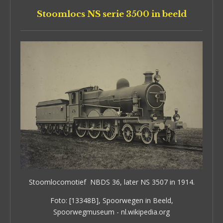
Stoomlocs NS serie 3500 in beeld
Stoomlocomotief NBDS 36, later NS 3507 in 1914.
Foto: [13348B], Spoorwegen in Beeld,
Spoorwegmuseum - nl.wikipedia.org