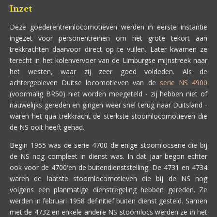
Inzet
Deze goederentreinlocomotieven werden in eerste instantie
ingezet voor personentreinen om het grote tekort
aan
trekkrachten daarvoor
direct op te vullen. Later kwamen ze
terecht in het kolenvervoer van de Limburgse mijnstreek naar
het westen, waar zij zeer goed voldeden. Als de
achtergebleven Duitse locomotieven van de
serie NS 4900
(voormalig BR50) niet worden meegeteld - zij hebben niet of
nauwelijks gereden en gingen weer snel terug naar Duitsland -
waren het qua trekkracht de sterkste stoomlocomotieven die
de NS ooit heeft gehad.
Begin 1955 was de serie 4700 de enige stoomlocserie die bij
de NS nog compleet in dienst was. In dat jaar begon echter
ook voor de 4700'en de buitendienststelling. De 4731 en 4734
waren de laatste stoomlocomotieven die bij de NS nog
volgens een planmatige dienstregeling hebben gereden. Ze
werden in februari 1958 definitief buiten dienst gesteld. Samen
met de 4732 en enkele andere NS stoomlocs werden ze in het