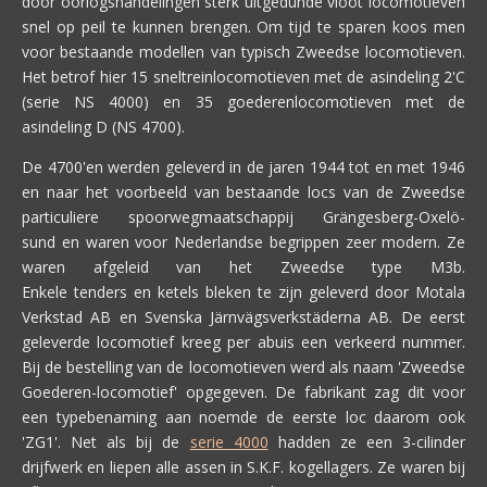
door oorlogshandelingen sterk uitgedunde vloot locomotieven
snel op peil te kunnen brengen. Om tijd te sparen koos men
voor bestaande modellen van typisch Zweedse locomotieven.
Het betrof hier 15 sneltreinlocomotieven met de asindeling 2'C
(serie NS 4000) en 35 goederenlocomotieven met de
asindeling D (NS 4700).
De 4700'en werden geleverd in de jaren 1944 tot en met 1946
en naar het voorbeeld van bestaande locs van de Zweedse
particuliere spoorwegmaatschappij Grängesberg-Oxelö-
sund en waren voor Nederlandse begrippen zeer modern. Ze
waren afgeleid van het Zweedse type M3b.
Enkele tenders en ketels bleken te zijn geleverd door Motala
Verkstad AB en Svenska Järnvägsverkstäderna AB. De eerst
geleverde locomotief kreeg per abuis een verkeerd nummer.
Bij de bestelling van de locomotieven werd als naam 'Zweedse
Goederen-locomotief' opgegeven. De fabrikant zag dit voor
een typebenaming aan noemde de eerste loc daarom ook
'ZG1'. Net als bij de
serie 4000
hadden ze een 3-cilinder
drijfwerk en liepen alle assen in S.K.F. kogellagers. Ze waren bij