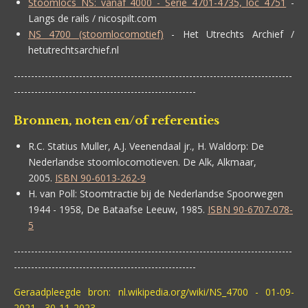
Stoomlocs NS: vanaf 4000 - Serie 4701-4735, loc 4751
-
Langs de rails / nicospilt.com
NS 4700 (stoomlocomotief)
- Het Utrechts Archief /
hetutrechtsarchief.nl
---------------------------------------------------------------------------------
-----------------------------------------------------
Bronnen, noten en/of referenties
R.C. Statius Muller, A.J. Veenendaal jr., H. Waldorp:
De
Nederlandse stoomlocomotieven. De Alk, Alkmaar,
2005.
ISBN 90-6013-262-9
H. van Poll:
Stoomtractie bij de Nederlandse Spoorwegen
1944 - 1958, De Bataafse Leeuw, 1985.
ISBN 90-6707-078-
5
---------------------------------------------------------------------------------
-----------------------------------------------------
Geraadpleegde bron: nl.wikipedia.org/wiki/NS_4700 - 01-09-
2021 - 30-11-2023