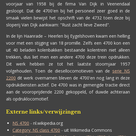
voorjaar van 1958 bij de firma Van Dijk in Veenendaal
gesloopt. Dat de 4700'en bij het personeel zeer goed in de
smaak vielen bewijst het opschrift van de 4732 toen deze bij
sloperij Van Dijk aankwam: "Rust zacht lieve Zweed".
In de lijn Haanrade – Heerlen bij Eygelshoven kwam een helling
voor met een stijging van 18 promille. Zelfs een 4700 kon een
uit 40 beladen kolenbakken bestaande kolentrein niet alleen
trekken, dus liet men een andere 4700 deze trein opdrukken.
Dit werk hebben ze tot het laatste stoomjaar 1957
volgehouden. Toen de diesellocomotieven van de
serie NS
2200
dit werk overnamen bleven de 4700'en nog lang in deze
opdrukdiensten actief. De 4700 was in gemengde tractie direct
aan de vooroprijdende 2200 gekoppeld, of duwde achteraan
als opdruklocomotief.
Externe links/verwijzingen
NS 4700
- nl.wikipedia.org
Category: NS class 4700
- uit Wikimedia Commons