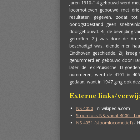
jaren 1910-'14 gebouwd werd met v
locomotieven gebouwd met drie in
resultaten gegeven, zodat t
oorlogstoestand geen sneltrei
doorgebouwd. Bij de bevrijding v
getroffen. Zij was door de Amer
beschadigd was, diende men haar 
Eindhoven geschiedde. Zij kree
genummerd en gebouwd door Hano
later de ex-Pruisische D-goed
nummeren, werd de 4101 in 4051 g
gedaan, want in 1947 ging ook dez
Externe links/verwi
NS 4050
- nl.wikipedia.com
Stoomlocs NS: vanaf 4000 - Lo
NS 4051 (stoomlocomotief)
- H
---------------------------------------------