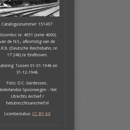
Catalogusnummer: 151437
Stoomloc nr. 4051 (serie 4000)
van de N.S., afkomstig van de
.R.B. (Deutsche Reichsbahn, nr.
17 248) te Eindhoven.
atering: Tussen 01-01-1946 en
31-12-1946.
Foto: D.C. Gerdessen,
ederlandse Spoorwegen - Het
Utrechts Archief /
hetutrecchtsarechief.nl
Licentiestatus:
CC BY 4.0