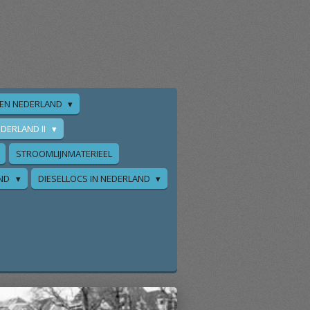
EN NEDERLAND
DERLAND II
STROOMLIJNMATERIEEL
AND
DIESELLOCS IN NEDERLAND