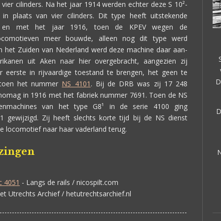
ier cilinders. Na het jaar 1914 werden echter deze S 10²-
 plaats van vier cilinders. Dit type heeft uitstekende
ot en met het jaar 1916, toen de KPEV wegen de
nlocomotieven meer bouwde, alleen nog dit type werd
an het Zuiden van Nederland werd deze machine daar aan-
ikanen uit Aken naar hier overgebracht, aangezien zij
eerste in rijvaardige toestand te brengen, het geen te
D
g toen het nummer
NS 4101
. Bij de DRB was zij 17 248
mag in 1916 met het fabriek nummer 7691. Toen de NS
erenmachines van het type G8¹ in de serie 4100 ging
D
ewijzigd. Zij heeft slechts korte tijd bij de NS dienst
e locomotief naar haar vaderland terug.
jzingen
N
c 4051
- Langs de rails / nicospilt.com
et Utrechts Archief / hetutrechtsarchief.nl
----------------------------------------------------------------------------