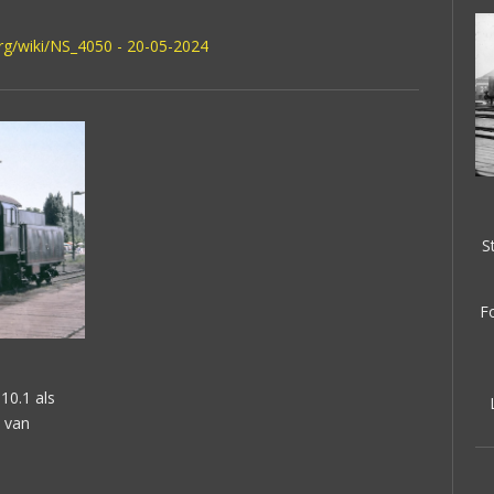
org/wiki/NS_4050 - 20-05-2024
S
F
10.1 als
n van