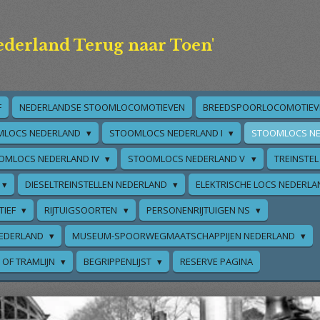
ederland Terug naar Toen'
F
NEDERLANDSE STOOMLOCOMOTIEVEN
BREEDSPOORLOCOMOTIEV
MLOCS NEDERLAND
STOOMLOCS NEDERLAND I
STOOMLOCS NE
OMLOCS NEDERLAND IV
STOOMLOCS NEDERLAND V
TREINSTEL
DIESELTREINSTELLEN NEDERLAND
ELEKTRISCHE LOCS NEDERL
TIEF
RIJTUIGSOORTEN
PERSONENRIJTUIGEN NS
EDERLAND
MUSEUM-SPOORWEGMAATSCHAPPIJEN NEDERLAND
 OF TRAMLIJN
BEGRIPPENLIJST
RESERVE PAGINA