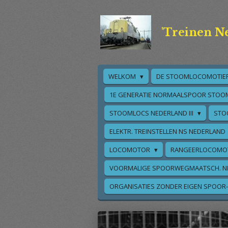
Ga
direct
'Treinen N
naar
de
hoofdinhoud
WELKOM
DE STOOMLOCOMOTIE
1E GENERATIE NORMAALSPOOR STOO
STOOMLOCS NEDERLAND III
STO
ELEKTR. TREINSTELLEN NS NEDERLAND
LOCOMOTOR
RANGEERLOCOMO
VOORMALIGE SPOORWEGMAATSCH. N
ORGANISATIES ZONDER EIGEN SPOOR-