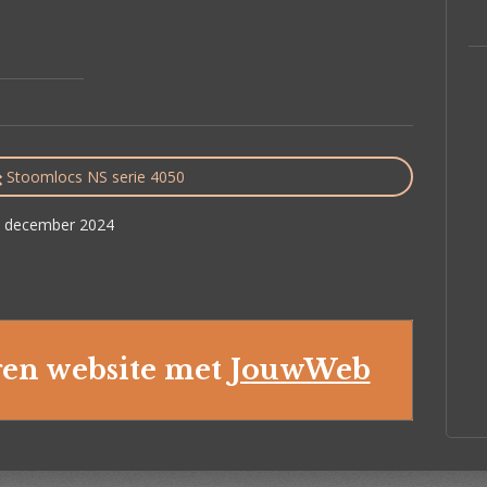
Stoomlocs NS serie 4050
 4 december 2024
en website met
JouwWeb