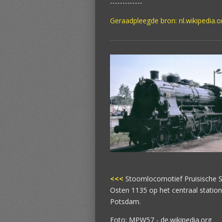
-------------
Geraadpleegde bron:
nl.wikipedia.
<<<
Stoomlocomotief Pruisische S
Osten 1135 op het centraal statio
Potsdam.
Foto: MPW57 - de.wikipedia.org