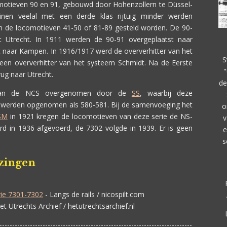
motieven 90 en 91, gebouwd door Hohenzollern te Düssel-
einen veelal met een derde klas rijtuig minder werden
n de locomotieven 41-50 of 81-89 gesteld worden. De 90-
t Utrecht. In 1911 werden de 90-91 overgeplaatst naar
t naar Kampen. In 1916/1917 werd de oververhitter van het
S
en oververhitter van het systeem Schmidt. Na de Eerste
"
ug naar Utrecht.
de
e van de NCS overgenomen door de
SS
, waarbij deze
 werden opgenomen als 580-581. Bij de samenvoeging het
o
SM
in 1921 kregen de locomotieven van deze serie de NS-
v
 in 1936 afgevoerd, de 7302 volgde in 1939. Er is geen
e
s
jzingen
rie 7301-7302
- Langs de rails / nicospilt.com
et Utrechts Archief / hetutrechtsarchief.nl
----------------------------------------------------------------------------