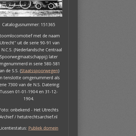
Catalogusnummer: 151365
toomlocomotief met de naam
Utrecht" uit de serie 90-91 van
 N.C.S. (Nederlandsche Centraal
Spoorwegmaatschappij) later
mgenummerd in serie 580-581
an de S.S. (
Staatsspoorwegen
)
n tenslotte omgenummerd als
erie 7300 van de N.S. Datering:
Tussen 01-01-1904 en 31-12-
1904.
Foto: onbekend - Het Utrechts
Archief / hetutrechtsarchief.nl
Licentiestatus:
Publiek domein