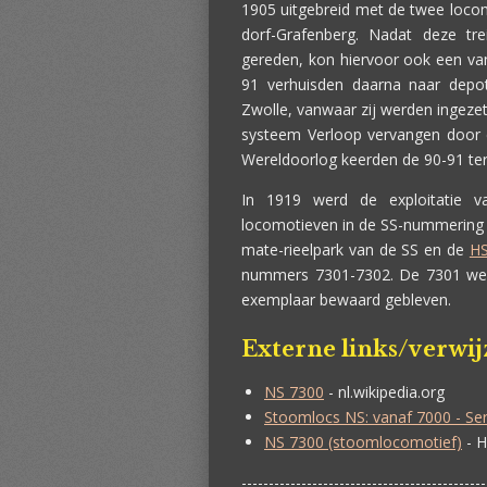
1905 uitgebreid met de twee loco
dorf-Grafenberg. Nadat deze tr
gereden, kon hiervoor ook een va
91 verhuisden daarna naar depo
Zwolle, vanwaar zij werden ingeze
systeem Verloop vervangen door e
Wereldoorlog keerden de 90-91 ter
In 1919 werd de exploitati
locomotieven in de SS-nummering
mate-rieelpark van de SS en de
H
nummers 7301-7302. De 7301 werd
exemplaar bewaard gebleven.
Externe links/verwi
NS 7300
- nl.wikipedia.org
Stoomlocs NS: vanaf 7000 - Se
NS 7300 (stoomlocomotief)
- H
---------------------------------------------