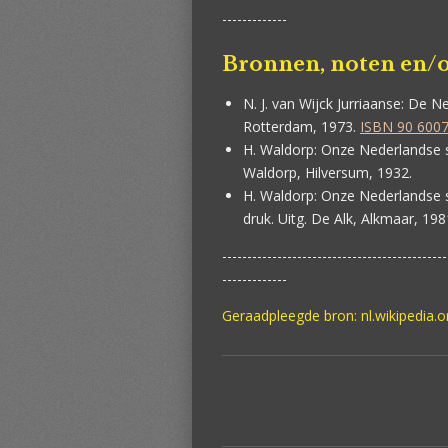
-------------
Bronnen, noten en/o
N. J. van Wijck Jurriaanse:
De Ne
Rotterdam, 1973.
ISBN 90 6007
H. Waldorp:
Onze Nederlandse s
Waldorp, Hilversum, 1932.
H. Waldorp:
Onze Nederlandse s
druk. Uitg. De Alk, Alkmaar, 198
---------------------------------------------
-------------
Geraadpleegde bron: nl.wikipedia.