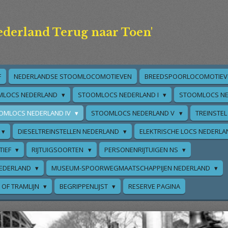
ederland Terug naar Toen'
F
NEDERLANDSE STOOMLOCOMOTIEVEN
BREEDSPOORLOCOMOTIEV
MLOCS NEDERLAND
STOOMLOCS NEDERLAND I
STOOMLOCS NE
OMLOCS NEDERLAND IV
STOOMLOCS NEDERLAND V
TREINSTEL
DIESELTREINSTELLEN NEDERLAND
ELEKTRISCHE LOCS NEDERL
TIEF
RIJTUIGSOORTEN
PERSONENRIJTUIGEN NS
EDERLAND
MUSEUM-SPOORWEGMAATSCHAPPIJEN NEDERLAND
 OF TRAMLIJN
BEGRIPPENLIJST
RESERVE PAGINA