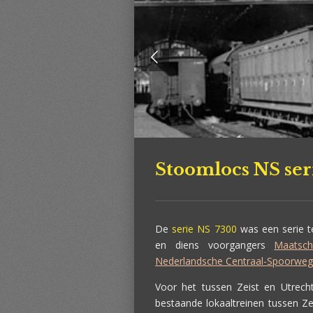
Stoomlocs NS ser
De
serie NS 7300
was een serie 
en diens voorgangers
Maatsch
Nederlandsche Centraal-Spoorweg
Voor het tussen Zeist en Utrecht
bestaande lokaaltreinen tussen Z