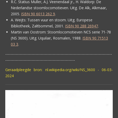
R.C. Statius Muller, A.J. Veenendaal jr., H. Waldorp:
De
Nederlandse stoomlocomotieven. Uitg. De Alk, Alkmaar,
2005.
ISBN 90 6013 262 9
.
A. Weijts:
Tussen vuur en stoom. Uitg. Europese
Bibliotheek, Zaltbommel, 2001.
ISBN 90 288 26947
.
Martin van Oostrom:
Stoomlocomotieven NCS serie 71-78
(NS 3600). Uitg. Uquilair, Rosmalen, 1988.
ISBN 90 71513
03 3
.
---------------------------------------------------------------------------------
-----------------------------------------------------
Geraadpleegde bron: nl.wikipedia.org/wiki/NS_3600 - 06-03-
2024