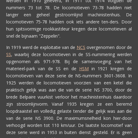
werden in 1910 geleverd, in 1911 tot 1914 volgden de
nummers 73 tot 78. De locomotieven 73-78 hadden niet
langer een geheel gestroomlijnd machinistenhuis. De
locomotieven 75-78 hadden ook iets andere ten-ders. Door
hun spitsvormige rookkastdeur kregen deze locomotieven al
snel de bijnaam "Zeppelin".
In 1919 werd de exploitatie van de
NCS
overgenomen door de
SS
, waarbij deze locomotieven in de SS-nummering werden
opgenomen als 971-978. Bij de samenvoeging van het
materieel-park van de SS en de
HSM
in 1921 kregen de
locomotieven van deze serie de NS-nummers 3601-3608. In
1925 werden de locomotieven voorzien van een ketel die
praktisch gelijk was aan die van de serie NS 3700, door de
brede Belpaire vuurkist verloor het machinistenhuis daardoor
zijn stroomlijnvorm. Vanaf 1935 kregen ze een beremd
loopdraaistel en volledig gelaste tender die gelijk was aan die
van de serie NS 3900. De maximumsnelheid kon hier-door
verhoogd worden tot 110 km/uur. De laatste locomotief van
deze serie werd in 1953 in buiten dienst gesteld. Er is geen