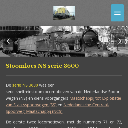
Ga
direct
naar
de
hoofdinhoud
Stoomlocs NS serie 3600
De
serie NS 3600
was een
serie sneltreinstoomlocomotieven van de Nederlandse Spoor-
wegen (NS) en diens voorgangers
Maatschappij tot Exploitatie
van Staatsspoorwegen (SS)
en
Nederlandsche Centraal-
Spoorweg-Maatschappij (NCS)
.
De eerste twee locomotieven, met de nummers 71 en 72,