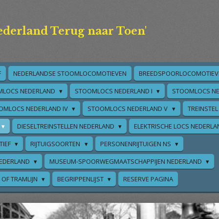
ederland Terug naar Toen'
F
NEDERLANDSE STOOMLOCOMOTIEVEN
BREEDSPOORLOCOMOTIEV
MLOCS NEDERLAND
STOOMLOCS NEDERLAND I
STOOMLOCS NE
OMLOCS NEDERLAND IV
STOOMLOCS NEDERLAND V
TREINSTEL
DIESELTREINSTELLEN NEDERLAND
ELEKTRISCHE LOCS NEDERL
TIEF
RIJTUIGSOORTEN
PERSONENRIJTUIGEN NS
EDERLAND
MUSEUM-SPOORWEGMAATSCHAPPIJEN NEDERLAND
 OF TRAMLIJN
BEGRIPPENLIJST
RESERVE PAGINA