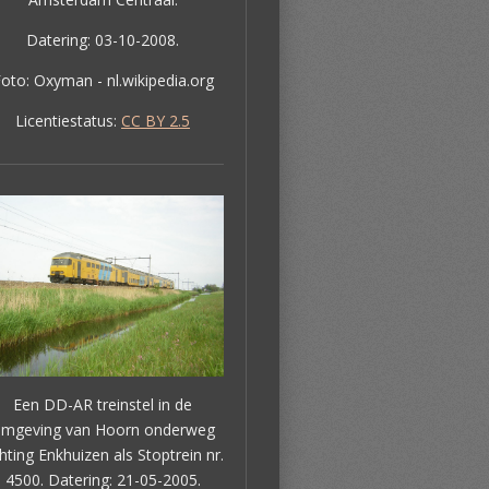
Datering: 03-10-2008.
Foto:
Oxyman
- nl.wikipedia.org
Licentiestatus:
CC BY 2.5
Een DD-AR treinstel in de
mgeving van Hoorn onderweg
chting Enkhuizen als Stoptrein nr.
4500. Datering: 21-05-2005.