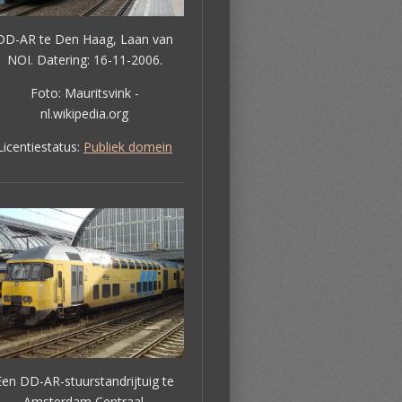
DD-AR te Den Haag, Laan van
NOI. Datering: 16-11-2006.
Foto: Mauritsvink -
nl.wikipedia.org
Licentiestatus:
Publiek domein
Een DD-AR-stuurstandrijtuig te
Amsterdam Centraal.