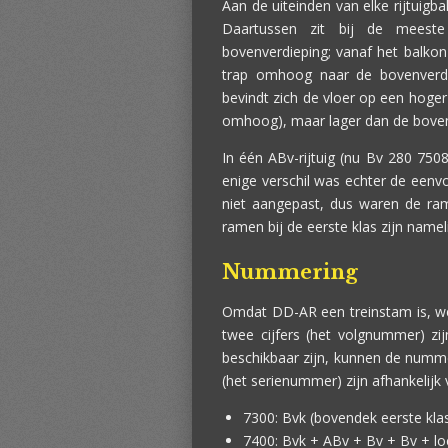
Aan de uiteinden van elke rijtuigb
Daartussen zit bij de mees
bovenverdieping; vanaf het balko
trap omhoog naar de bovenverdi
bevindt zich de vloer op een hoger
omhoog), maar lager dan de bovenve
In één ABv-rijtuig (nu Bv 280 750
enige verschil was echter de een
niet aangepast, dus waren de ram
ramen bij de eerste klas zijn namel
Nummering
Omdat DD-AR een treinstam is, wer
twee cijfers (het volgnummer) zi
beschikbaar zijn, kunnen de numme
(het serienummer) zijn afhankelijk
7300: Bvk (bovendek eerste klas
7400: Bvk + ABv + Bv + Bv + lo