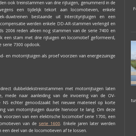
den ook treinstammen van drie rijtuigen, genummerd in de
F
egens een tijdelijk tekort aan locomotieven, enkele
rek-duwtreinen bestaande uit Intercityrijtuigen en een
er compensatie werden enkele DD-AR-stammen verlengd en
nds 2006 reden alleen nog stammen van de serie 7400 en
ijk een stam met drie rijtuigen en locomotief geformeerd,
e serie 7300 opdook.
d- en motorrijtuigen als proef voorzien van energiezuinige
 direct dubbeldekstreinstammen met motorrijtuigen laten
e, mede naar aanleiding van de invoering van de OV-
tu
e NS echter genoodzaakt het nieuwe materieel op korte
ling van motorrijtuigen duurde hiervoor te lang. Om deze
jk voorzien van een elektrische locomotief serie 1700, een
ocomotieven van de
serie 1600
. Enkele jaren later werden
een deel van de locomotieven af te lossen.