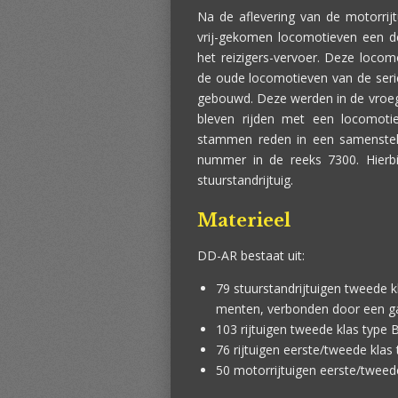
Na de aflevering van de motorri
vrij-gekomen locomotieven een de
het reizigers-vervoer. Deze loco
de oude locomotieven van de ser
gebouwd. Deze werden in de vro
bleven rijden met een locomoti
stammen reden in een samenstell
nummer in de reeks 7300. Hierb
stuurstandrijtuig.
Materieel
DD-AR bestaat uit:
79 stuurstandrijtuigen tweede k
menten, verbonden door een ga
103 rijtuigen tweede klas type 
76 rijtuigen eerste/tweede klas
50 motorrijtuigen eerste/twe