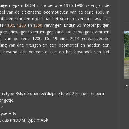
jtuigen type mDDM in de periode 1996-1998 vervingen de
el van de elektrische locomotieven van de serie 1600 in
motieven schoven door naar het goederenvervoer, waar zij
ies
1100
,
1200
en
1300
vervingen. Er zijn 50 motorrijtuigen
egere driewagenstammen geplaatst. De vierwagenstammen
ef van de serie 1700. De 19 eind 2014 gereactiveerde
ing van drie rijtuigen en een locomotief en hadden een
ij bevond zich de eerste klas op het bovendek van het
D
las type Bvk; de onderverdieping heeft 2 kleine comparti-
ngetje.
Bv
 type ABv
edeklas (mDDM) type mABk