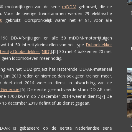
0 motorrijtuigen van de serie
mDDM
gebouwd, die de
. Voor de overige treinstammen werden 29 elektrische
00
gebruikt. Oorspronkelijk waren het er 81, voor alle
90 DD-AR-rijtuigen en alle 50 mDDM-motorrijtuigen
d tot 50 intercitytreinstellen van het type
Dubbeldekker
tercity Dubbeldekker (NID)
):[5] 30 met 4 bakken en 20 met
t geen locomotieven meer nodig.
ing van het DDZ-project het resterende DD-AR-materieel
an juni 2013 reden er hiermee dan ook geen treinen meer.
deel eind 2014 weer in dienst in afwachting van de
 Generatie
.[6] De eerste gereactiveerde stam DD-AR met
serie 1700 kwam op 7 december 2014 weer in dienst.[7] De
 15 december 2019 definitief uit dienst gegaan.
D-AR is gebaseerd op de eerste Nederlandse serie