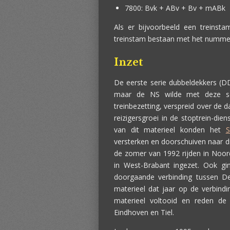
7800: Bvk + ABv + Bv + mABk
Als er bijvoorbeeld een treins
treinstam bestaan met het numme
Inzet
De eerste serie dubbeldekkers (DD
maar de NS wilde met deze ser
treinbezetting, verspreid over de
reizigersgroei in de stoptrein-d
van dit materieel konden het
S
versterken en doorschuiven naar d
de zomer van 1992 rijden in Noor
in West-Brabant ingezet. Ook g
doorgaande verbinding tussen De
materieel dat jaar op de verbind
materieel voltooid en reden de
Eindhoven en Tiel.