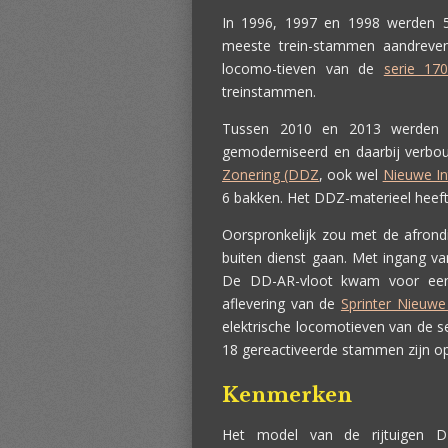
In 1996, 1997 en 1998 werden 5
meeste trein-stammen aandreven
locomo-tieven van de
serie 17
treinstammen.
Tussen 2010 en 2013 werden 1
gemoderniseerd en daarbij verbouw
Zonering (DDZ
, ook wel
Nieuwe In
6 bakken. Het DDZ-materieel heef
Oorspronkelijk zou met de afrond
buiten dienst gaan. Met ingang v
De DD-AR-vloot kwam voor een 
aflevering van de
Sprinter Nieuwe
elektrische locomotieven van de 
18 gereactiveerde stammen zijn op
Kenmerken
Het model van de rijtuigen D