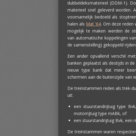
dubbeldeksmaterieel (DDM-1). Do
materieel snel geleverd worden. 
voornamelijk bedoeld als stoptrei
halen als
Mat '64
. Om deze reden 
mogelijk te maken werden de stu
van automatische koppelingen van
de samenstelling) gekoppeld rijden
Een ander opvallend verschil me
banken geplaatst als destijds in 
nieuw type bank dat meer been
schermen aan de buitenzijde van ied
De treinstammen reden als trek-d
uit:
een stuurstandrijtuig type Bvk
motorrijtuig type mABk, of
een stuurstandrijtuig Bvk, een r
De treinstammen waren respectiev