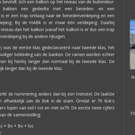
ak bevindt zich een balkon op het niveau van de buitendeur.
te bakken een gedeelte met een beneden- en een
n is er een trap omlaag naar de benedenverdieping en een
eping. Bij de mABk is er maar één verdieping. Daarbij
 niveau dan het balkon (vanaf het balkon is er dus een trap
rdieping bij de andere rijtuigen.
8) was de eerste klas gedeclasseerd naar tweede klas, het
voudiger bekleding van de banken. De ramen werden echter
en bij hierbij langer dan normaal bij de tweede klas. De
ijk langer dan bij de tweede klas.
NI
kt de nummering anders dan bij een treinstel. De laatste
jn afhankelijk van de Bvk in de stam. Omdat er 79 Bvk's
rs lopen van xx01 tot en met xx79. De eerste twee cijfers
Fo
 van de samenstelling:
) + Bv + Bv + loc
c