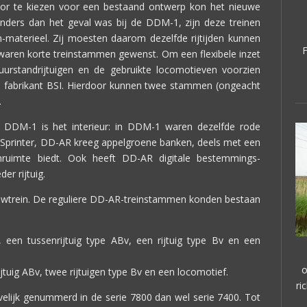
or te kiezen voor een bestaand ontwerp kon het nieuwe
Anders dan het geval was bij de DDM-1, zijn deze treinen
n-materieel. Zij moesten daarom dezelfde rijtijden kunnen
waren korte treinstammen gewenst. Om een flexibele inzet
urstandrijtuigen en de gebruikte locomotieven voorzien
 fabrikant BSI. Hierdoor kunnen twee stammen (ongeacht
.
t DDM-1 is het interieur: in DDM-1 waren dezelfde rode
de Sprinter, DD-AR kreeg appelgroene banken, deels met een
ruimte biedt. Ook heeft DD-AR digitale bestemmings-
er rijtuig.
uwtrein. De reguliere DD-AR-treinstammen konden bestaan
, een tussenrijtuig type ABv, een rijtuig type Bv en een
o
ijtuig ABv, twee rijtuigen type Bv en een locomotief.
ri
elijk genummerd in de serie 7800 dan wel serie 7400. Tot