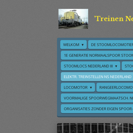
Ga
direct
'Treinen N
naar
de
hoofdinhoud
WELKOM
DE STOOMLOCOMOTIE
1E GENERATIE NORMAALSPOOR STOO
STOOMLOCS NEDERLAND III
STO
ELEKTR. TREINSTELLEN NS NEDERLAND
LOCOMOTOR
RANGEERLOCOMO
VOORMALIGE SPOORWEGMAATSCH. N
ORGANISATIES ZONDER EIGEN SPOOR-