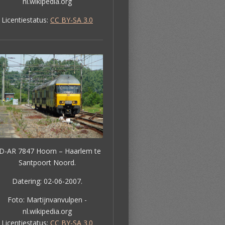
nl.wikipedia.org
Licentiestatus:
CC BY-SA 3.0
D-AR 7847 Hoorn – Haarlem te
Santpoort Noord.
Datering: 02-06-2007.
Foto: Martijnvanvulpen -
nl.wikipedia.org
Licentiestatus:
CC BY-SA 3.0