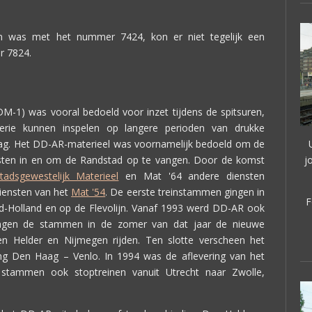
tam was met het nummer 7424, kon er niet tegelijk een
r 7824.
M-1) was vooral bedoeld voor inzet tijdens de spitsuren,
ie kunnen inspelen op langere perioden van drukke
 dag. Het DD-AR-materieel was voornamelijk bedoeld om de
iensten in en om de Randstad op te vangen. Door de komst
j
tadsgewestelijk Materieel
en Mat '64 andere diensten
iensten van het
Mat '54
. De eerste treinstammen gingen in
F
d-Holland en op de Flevolijn. Vanaf 1993 werd DD-AR ook
ingen de stammen in de zomer van dat jaar de nieuwe
n Helder en Nijmegen rijden. Ten slotte verscheen het
ing Den Haag – Venlo. In 1994 was de aflevering van het
 stammen ook stoptreinen vanuit Utrecht naar Zwolle,