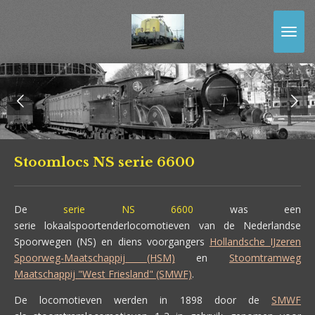
Ga
direct
naar
de
hoofdinhoud
Stoomlocs NS serie 6600
De
serie NS 6600
was een
serie lokaalspoortenderlocomotieven van de Nederlandse
Spoorwegen (NS) en diens voorgangers
Hollandsche IJzeren
Spoorweg-Maatschappij (HSM)
en
Stoomtramweg
Maatschappij "West Friesland" (SMWF)
.
De locomotieven werden in 1898 door de
SMWF