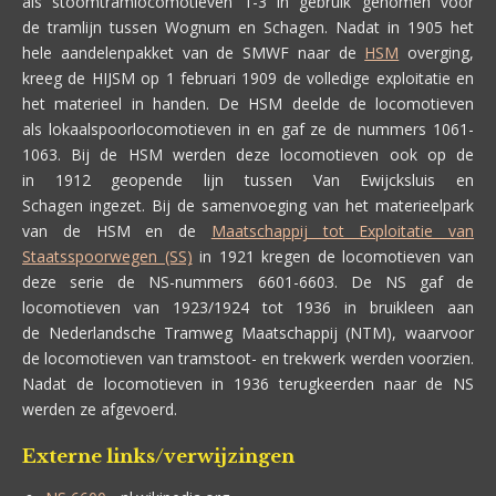
als stoomtramlocomotieven 1-3 in gebruik genomen voor
de tramlijn tussen Wognum en Schagen. Nadat in 1905 het
hele aandelenpakket van de SMWF naar de
HSM
overging,
kreeg de HIJSM op 1 februari 1909 de volledige exploitatie en
het materieel in handen. De HSM deelde de locomotieven
als lokaalspoorlocomotieven in en gaf ze de nummers 1061-
1063. Bij de HSM werden deze locomotieven ook op de
in 1912 geopende lijn tussen Van Ewijcksluis en
Schagen ingezet. Bij de samenvoeging van het materieelpark
van de HSM en de
Maatschappij tot Exploitatie van
Staatsspoorwegen (SS)
in 1921 kregen de locomotieven van
deze serie de NS-nummers 6601-6603. De NS gaf de
locomotieven van 1923/1924 tot 1936 in bruikleen aan
de Nederlandsche Tramweg Maatschappij (NTM), waarvoor
de locomotieven van tramstoot- en trekwerk werden voorzien.
Nadat de locomotieven in 1936 terugkeerden naar de NS
werden ze afgevoerd.
Externe links/verwijzingen