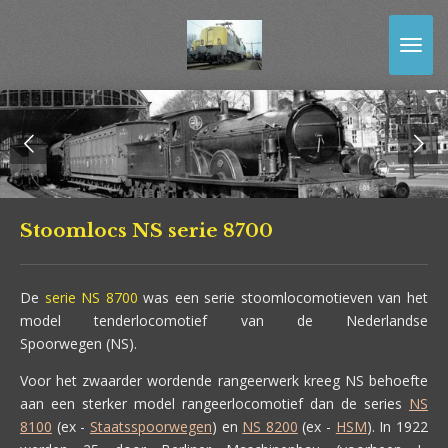
Ga
direct
naar
de
hoofdinhoud
Stoomlocs NS serie 8700
De
serie NS 8700
was een serie stoomlocomotieven van het
model tenderlocomotief van de Nederlandse
Spoorwegen (NS).
Voor het zwaarder wordende rangeerwerk kreeg NS behoefte
aan een sterker model rangeerlocomotief dan de series
NS
8100
(ex -
Staatsspoorwegen
) en
NS 8200
(ex -
HSM
). In 1922