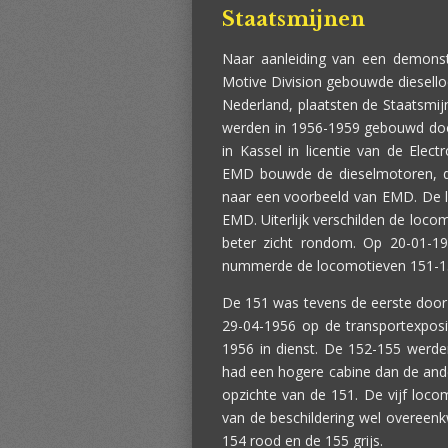
Staatsmijnen
Naar aanleiding van een demonst
Motive Division gebouwde diesell
Nederland, plaatsten de Staatsmij
werden in 1956-1959 gebouwd doo
in Kassel in licentie van de Elec
EMD bouwde de dieselmotoren, d
naar een voorbeeld van EMD. De l
EMD. Uiterlijk verschilden de loc
beter zicht rondom. Op 20-01-19
nummerde de locomotieven 151-1
De 151 was tevens de eerste door
29-04-1956 op de transportexpos
1956 in dienst. De 152-155 werde
had een hogere cabine dan de ande
opzichte van de 151. De vijf loco
van de beschildering wel overeen
154 rood en de 155 grijs.