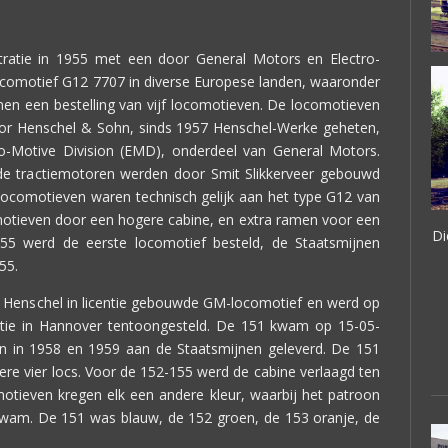
ratie in 1955 met een door General Motors en Electro-
ocomotief G12 7707 in diverse Europese landen, waaronder
nen een bestelling van vijf locomotieven. De locomotieven
r Henschel & Sohn, sinds 1957 Henschel-Werke geheten,
tro-Motive Division (EMD), onderdeel van General Motors.
e tractiemotoren werden door Smit Slikkerveer gebouwd
ocomotieven waren technisch gelijk aan het type G12 van
omotieven door een hogere cabine, en extra ramen voor een
Di
55 werd de eerste locomotief besteld, de Staatsmijnen
55.
 Henschel in licentie gebouwde GM-locomotief en werd op
itie in Hannover tentoongesteld. De 151 kwam op 15-05-
n in 1958 en 1959 aan de Staatsmijnen geleverd. De 151
re vier locs. Voor de 152-155 werd de cabine verlaagd ten
motieven kregen elk een andere kleur, waarbij het patroon
kwam. De 151 was blauw, de 152 groen, de 153 oranje, de