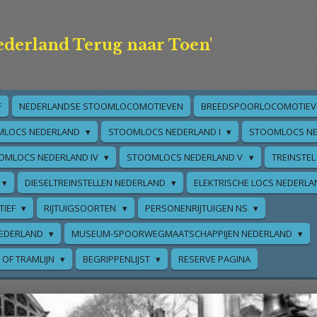
ederland Terug naar Toen'
F
NEDERLANDSE STOOMLOCOMOTIEVEN
BREEDSPOORLOCOMOTIEV
MLOCS NEDERLAND
STOOMLOCS NEDERLAND I
STOOMLOCS NE
OMLOCS NEDERLAND IV
STOOMLOCS NEDERLAND V
TREINSTEL
DIESELTREINSTELLEN NEDERLAND
ELEKTRISCHE LOCS NEDERL
TIEF
RIJTUIGSOORTEN
PERSONENRIJTUIGEN NS
EDERLAND
MUSEUM-SPOORWEGMAATSCHAPPIJEN NEDERLAND
 OF TRAMLIJN
BEGRIPPENLIJST
RESERVE PAGINA