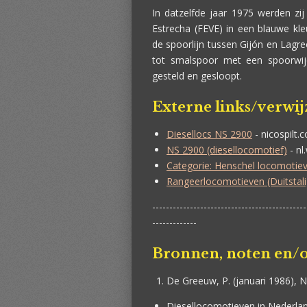
In datzelfde jaar 1975 werden zij
Estrecha (FEVE) in een blauwe kl
de spoorlijn tussen Gijón en Lag
tot smalspoor met een spoorwi
gesteld en gesloopt.
Externe links/verwi
Diesellocs NS 2900
-
nicospilt.
NS 2900 (diesellocomotief)
- nl
Categorie: Henschel locomotie
Rangeerlocomotieven (Duitstali
---------------------------------------------
-------------
Bronnen, noten en/o
De Greeuw, P. (januari 1986), N
Diesellocomotieven in Nederlan