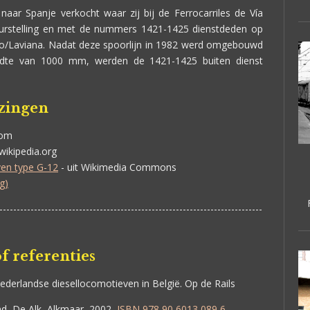
 naar Spanje verkocht waar zij bij de Ferrocarriles de Vía
eurstelling en met de nummers 1421-1425 dienstdeden op
reo/Laviana. Nadat deze spoorlijn in 1982 werd omgebouwd
jdte van 1000 mm, werden de 1421-1425 buiten dienst
jzingen
com
.wikipedia.org
ven type G-12
- uit Wikimedia Commons
g)
----------------------------------------------------------------------------
f referenties
ederlandse diesellocomotieven in België. Op de Rails
d, De Alk, Alkmaar, 2002,
ISBN 978 90 6013 089 6