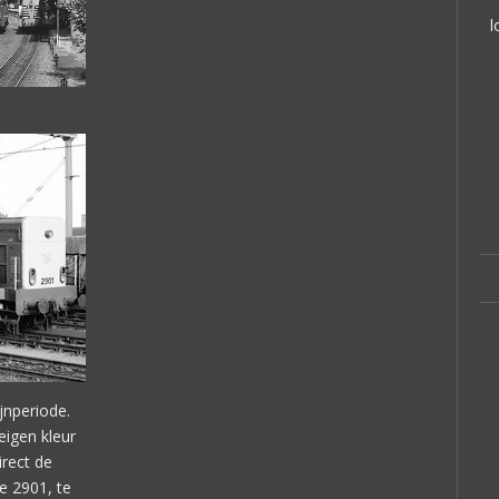
l
jnperiode.
 eigen kleur
irect de
re 2901, te