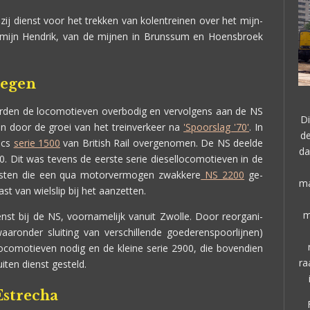
ij dienst voor het trekken van kolentreinen over het mijn-
smijn Hendrik, van de mijnen in Brunssum en Hoensbroek
wegen
erden de locomotieven overbodig en vervolgens aan de NS
Di
n door de groei van het treinverkeer na
'Spoorslag '70'
. In
de
ocs
serie 1500
van British Rail overgenomen. De NS deelde
da
0. Dit was tevens de eerste serie diesellocomotieven in de
hinisten die een qua motorvermogen zwakkere
NS 2200
ge-
ma
 van wielslip bij het aanzetten.
m
ienst bij de NS, voornamelijk vanuit Zwolle. Door reorgani-
aaronder sluiting van verschillende goederenspoorlijnen)
ocomotieven nodig en de kleine serie 2900, die bovendien
ra
iten dienst gesteld.
Estrecha