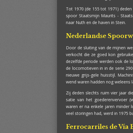
Tot 1970 (de 155 tot 1971) deden z
spoor Staatsmijn Maurits - Staat
naar Nuth en de haven in Stein.
Nederlandse Spoor
Door de sluiting van de mijnen w
verkocht die ze goed kon gebruike
dezelfde periode werden ook de l
de locomotieven in in de serie 290
nieuwe grijs-gele huisstijl. Mac
wend waren hadden nog weleens last
Zij deden slechts ruim vier jaar d
satie van het goederenvervoer (w
waren er na enkele jaren minder l
veel storingen had, werd in 1975 bu
Ferrocarriles de Vía 