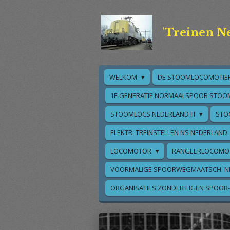
Ga
direct
'Treinen N
naar
de
hoofdinhoud
WELKOM
DE STOOMLOCOMOTIE
1E GENERATIE NORMAALSPOOR STOO
STOOMLOCS NEDERLAND III
STO
ELEKTR. TREINSTELLEN NS NEDERLAND
LOCOMOTOR
RANGEERLOCOMO
VOORMALIGE SPOORWEGMAATSCH. N
ORGANISATIES ZONDER EIGEN SPOOR-