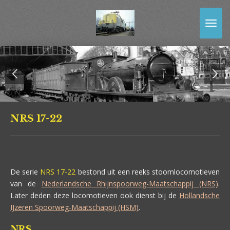
Ga
direct
naar
de
hoofdinhoud
NRS 17-22
De serie
NRS 17-22
bestond uit een reeks stoomlocomotieven
van de
Nederlandsche Rhijnspoorweg-Maatschappij (NRS)
.
Later deden deze locomotieven ook dienst bij de
Hollandsche
IJzeren Spoorweg-Maatschappij (HSM)
.
NRS