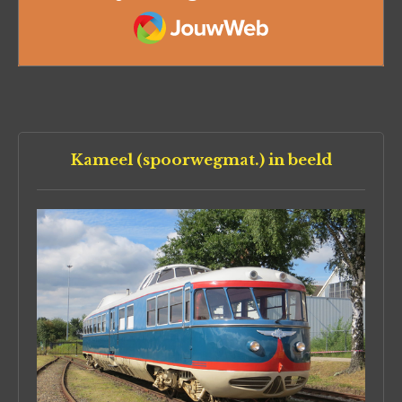
JouwWeb
Kameel (spoorwegmat.) in beeld