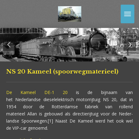
Ga
direct
naar
de
hoofdinhoud
NS 20 Kameel (spoorwegmaterieel)
De Kameel DE-1 20
i
s
de bijnaam van
het Nederlandse dieselelektrisch motorrijtuig NS 20, dat in
1954 door de Rotterdamse fabriek van rollend
materieel Allan is gebouwd als directierijtuig voor de Neder-
landse Spoorwegen.[1] Naast De Kameel werd het ook wel
de VIP-car genoemd.