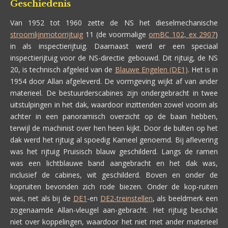
Geschiedenis
Van 1952 tot 1960 zette de NS het dieselmechanische
stroomlijnmotorrijtuig
11 (de voormalige
omBC 102, ex 2907
)
in als inspectierijtuig. Daarnaast werd er een speciaal
inspectierijtuig voor de NS-directie gebouwd. Dit rijtuig, de NS
20, is technisch afgeleid van de
Blauwe Engelen (DE1)
. Het is in
1954 door Allan afgeleverd. De vormgeving wijkt af van ander
materieel. De bestuurderscabines zijn ondergebracht in twee
uitstulpingen in het dak, waardoor inzittenden zowel voorin als
achter in een panoramisch overzicht op de baan hebben,
terwijl de machinist over hen heen kijkt. Door de bulten op het
dak werd het rijtuig al spoedig Kameel genoemd. Bij aflevering
was het rijtuig Pruisisch blauw geschilderd. Langs de ramen
was een lichtblauwe band aangebracht en het dak was,
inclusief de cabines, wit geschilderd. Boven en onder de
kopruiten bevonden zich rode biezen. Onder de kop-ruiten
was, net als bij de
DE1
-en
DE2-treinstellen
, als beeldmerk een
zogenaamde Allan-vleugel aan-gebracht. Het rijtuig beschikt
niet over koppelingen, waardoor het niet met ander materieel