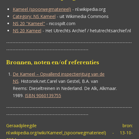
Kameel (spoorwegmaterieel)
- nl.wikipedia.org
Category: NS Kameel
- uit Wikimedia Commons
NS 20 "Kameel"
- nicospilt.com
NS 20 Kameel
- Het Utrechts Archief / hetutrechtsarchief.nl
---------------------------------------------------------------------------------
-----------------------------------------------------
Bronnen, noten en/of referenties
De Kameel – Opvallend inspectierijtuig van de
NS
.
Historiek.net.
Carel van Gestel, B.A. van
Reems:
Dieseltreinen in Nederland. De Alk, Alkmaar.
1989.
ISBN 9060139755
---------------------------------------------------------------------------------
-----------------------------------------------------
Geraadpleegde bron:
nl.wikipedia.org/wiki/Kameel_(spoorwegmaterieel) - 13-10-