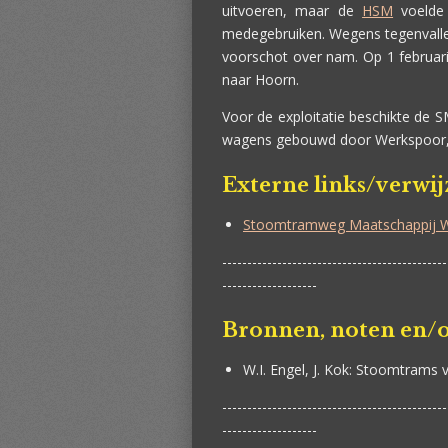
uitvoeren, maar de
HSM
voelde
medegebruiken. Wegens tegenvallen
voorschot over nam. Op 1 februar
naar Hoorn.
Voor de exploitatie beschikte de 
wagens gebouwd door Werkspoor, 
Externe links/verwi
Stoomtramweg Maatschappij We
---------------------------------------------
-------------------
Bronnen, noten en/o
W.I. Engel, J. Kok:
Stoomtrams va
---------------------------------------------
-------------------