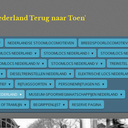
ederland Terug naar Toen'
F
NEDERLANDSE STOOMLOCOMOTIEVEN
BREEDSPOORLOCOMOTIEV
MLOCS NEDERLAND
STOOMLOCS NEDERLAND I
STOOMLOCS NE
OMLOCS NEDERLAND IV
STOOMLOCS NEDERLAND V
TREINSTEL
DIESELTREINSTELLEN NEDERLAND
ELEKTRISCHE LOCS NEDERL
TIEF
RIJTUIGSOORTEN
PERSONENRIJTUIGEN NS
EDERLAND
MUSEUM-SPOORWEGMAATSCHAPPIJEN NEDERLAND
 OF TRAMLIJN
BEGRIPPENLIJST
RESERVE PAGINA