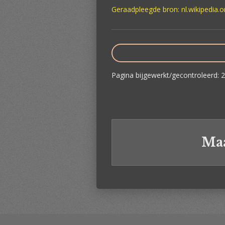
Geraadpleegde bron: nl.wikipedia
Pagina bijgewerkt/gecontroleerd:
Maa