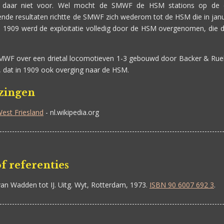
 daar niet voor. Wel mocht de SMWF de HSM stations op de
de resultaten richtte de SMWF zich wederom tot de HSM die in janua
i 1909 werd de exploitatie volledig door de HSM overgenomen, die d
SMWF over een drietal locomotieven 1-3 gebouwd door Backer & Rueb
dat in 1909 ook overging naar de HSM.
jzingen
st Friesland
- nl.wikipedia.org
-----------------------------------------------------------------------------------------
f referenties
n Wadden tot IJ. Uitg. Wyt, Rotterdam, 1973.
ISBN 90 6007 692 3
.
-----------------------------------------------------------------------------------------