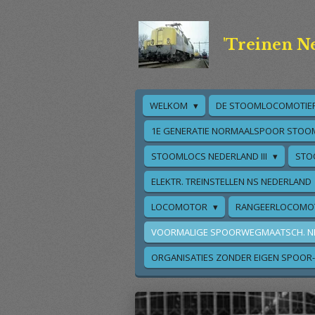
Ga
direct
'Treinen N
naar
de
hoofdinhoud
WELKOM
DE STOOMLOCOMOTIE
1E GENERATIE NORMAALSPOOR STOO
STOOMLOCS NEDERLAND III
STO
ELEKTR. TREINSTELLEN NS NEDERLAND
LOCOMOTOR
RANGEERLOCOMO
VOORMALIGE SPOORWEGMAATSCH. N
ORGANISATIES ZONDER EIGEN SPOOR-