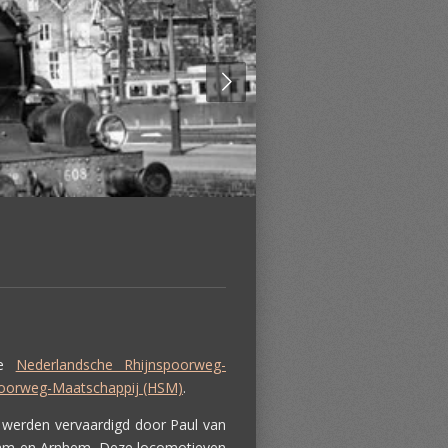
de
Nederlandsche Rhijnspoorweg-
poorweg-Maatschappij (HSM)
.
e werden vervaardigd door Paul van
rdam en Arnhem. Deze locomotieven