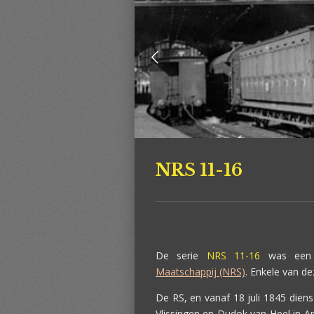
NRS 11-16
De serie
NRS 11-16
was een 
Maatschappij (NRS)
. Enkele van d
De RS, en vanaf 18 juli 1845 dien
Vlissingen en Dudok van Heel in 