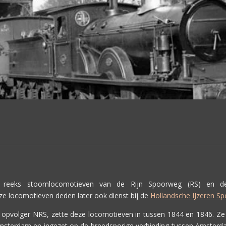
reeks stoomlocomotieven van de Rijn Spoorweg (RS) en 
eze locomotieven deden later ook dienst bij de
Hollandsche IJzeren S
s opvolger NRS, zette deze locomotieven in tussen 1844 en 1846. Z
Amsterdam en ingezet op de breedsporige verbinding tussen Amste