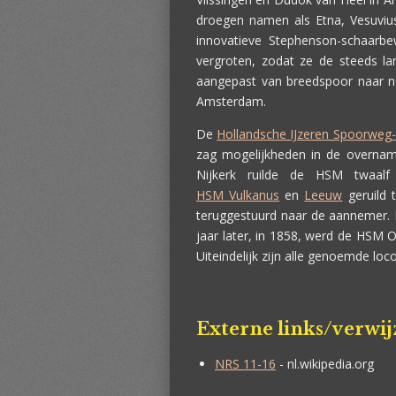
droegen namen als Etna, Vesuviu
innovatieve Stephenson-schaarb
vergroten, zodat ze de steeds l
aangepast van breedspoor naar no
Amsterdam.
De
Hollandsche IJzeren Spoorweg
zag mogelijkheden in de overnam
Nijkerk ruilde de HSM twaalf
HSM Vulkanus
en
Leeuw
geruild 
teruggestuurd naar de aannemer. 
jaar later, in 1858, werd de HSM O
Uiteindelijk zijn alle genoemde lo
Externe links/verwi
NRS 11-16
- nl.wikipedia.org