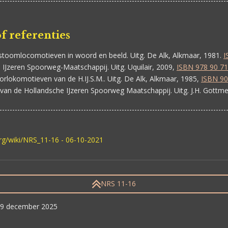
-----------------------------------------------------------------------------------------
f referenties
toomlocomotieven in woord en beeld. Uitg. De Alk, Alkmaar, 1981.
I
IJzeren Spoorweg-Maatschappij. Uitg. Uquilair, 2009,
ISBN 978 90 71
rlokomotieven van de H.IJ.S.M.. Uitg. De Alk, Alkmaar, 1985,
ISBN 90
an de Hollandsche IJzeren Spoorweg Maatschappij. Uitg. J.H. Gottme
-----------------------------------------------------------------------------------------
org/wiki/NRS_11-16 - 06-10-2021
NRS 11-16
 19 december 2025