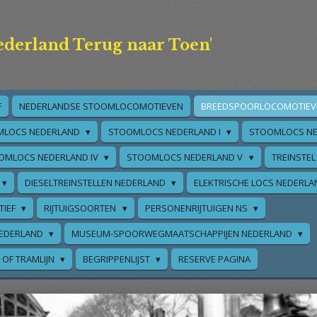
ederland Terug naar Toen'
F
NEDERLANDSE STOOMLOCOMOTIEVEN
BREEDSPOORLOCOMOTIEV
MLOCS NEDERLAND
STOOMLOCS NEDERLAND I
STOOMLOCS NE
OMLOCS NEDERLAND IV
STOOMLOCS NEDERLAND V
TREINSTEL
DIESELTREINSTELLEN NEDERLAND
ELEKTRISCHE LOCS NEDERL
TIEF
RIJTUIGSOORTEN
PERSONENRIJTUIGEN NS
EDERLAND
MUSEUM-SPOORWEGMAATSCHAPPIJEN NEDERLAND
 OF TRAMLIJN
BEGRIPPENLIJST
RESERVE PAGINA