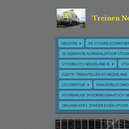
Ga
direct
'Treinen N
naar
de
hoofdinhoud
WELKOM
DE STOOMLOCOMOTIE
1E GENERATIE NORMAALSPOOR STOO
STOOMLOCS NEDERLAND III
STO
ELEKTR. TREINSTELLEN NS NEDERLAND
LOCOMOTOR
RANGEERLOCOMO
VOORMALIGE SPOORWEGMAATSCH. N
ORGANISATIES ZONDER EIGEN SPOOR-