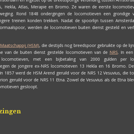
s, Hekla, Atlas, Merapie en Bromo. Ze waren de eerste locomotiev
eweging. Rond 1848 ondergingen de locomotieven een grondige 
angere treinen konden trekken. Nadat de spoorlijn tussen Amste
rmaalspoor, werden de locomotieven buiten dienst gesteld en verko
-Maatschappij (HSM)
, die destijds nog breedspoor gebruikte op de l
e van de buiten dienst gestelde locomotieven van de
NRS
. In ee
 locomotieven, met een bijbetaling van 2000 gulden per 
tegen de jongere ex-NRS locomotieven 13 Hekla en 16 Bromo. De
In 1857 werd de HSM Arend geruild voor de NRS 12 Vesuvius, die to
rion geruild voor de NRS 11 Etna. Zowel de Vesuvius als de Etna ble
comotieven gesloopt.
jzingen