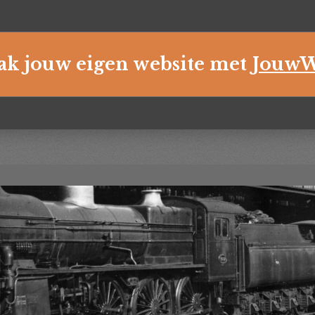
k jouw eigen website met
Jouw