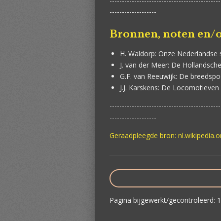
---------------------------------------------
-------------------
Bronnen, noten en/o
H. Waldorp:
Onze Nederlandse s
J. van der Meer:
De Hollandsche 
G.F. van Reeuwijk:
De breedspoo
J.J. Karskens:
De Locomotieven v
---------------------------------------------
-------------------
Geraadpleegde bron: nl.wikipedia.
Pagina bijgewerkt/gecontroleerd: