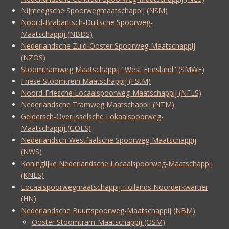
Nijmeegsche Spoorwegmaatschappij (NSM)
Noord-Brabantsch-Duitsche Spoorweg-
Maatschappij (NBDS)
Nederlandsche Zuid-Ooster Spoorweg-Maatschappij
(NZOS)
Stoomtramweg Maatschappij "West Friesland" (SMWF)
Friese Stoomtrein Maatschappij (FStM)
Noord-Friesche Locaalspoorweg-Maatschappij (NFLS)
Nederlandsche Tramweg Maatschappij (NTM)
Geldersch-Overijsselsche Lokaalspoorweg-
Maatschappij (GOLS)
Nederlandsch-Westfaalsche Spoorweg-Maatschappij
(NWS)
Koninglijke Nederlandsche Locaalspoorweg-Maatschappij
(KNLS)
Locaalspoorwegmaatschappij Hollands Noorderkwartier
(HN)
Nederlandsche Buurtspoorweg-Maatschappij (NBM)
Ooster Stoomtram-Maatschappij (OSM)