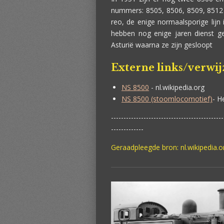
nummers: 8505, 8506, 8509, 8512 e
reo, de enige normaalsporige lij
hebben nog enige jaren dienst 
Asturië waarna ze zijn gesloopt
Externe links/verwi
NS 8500
- nl.wikipedia.org
NS 8500 (stoomlocomotief)
- H
---------------------------------------------
-------------
Geraadpleegde bron: nl.wikipedia.