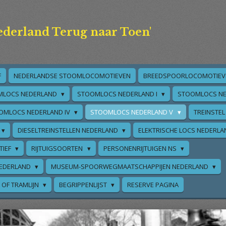
ederland Terug naar Toen'
F
NEDERLANDSE STOOMLOCOMOTIEVEN
BREEDSPOORLOCOMOTIEV
MLOCS NEDERLAND
STOOMLOCS NEDERLAND I
STOOMLOCS NE
OMLOCS NEDERLAND IV
STOOMLOCS NEDERLAND V
TREINSTEL
DIESELTREINSTELLEN NEDERLAND
ELEKTRISCHE LOCS NEDERL
TIEF
RIJTUIGSOORTEN
PERSONENRIJTUIGEN NS
EDERLAND
MUSEUM-SPOORWEGMAATSCHAPPIJEN NEDERLAND
 OF TRAMLIJN
BEGRIPPENLIJST
RESERVE PAGINA