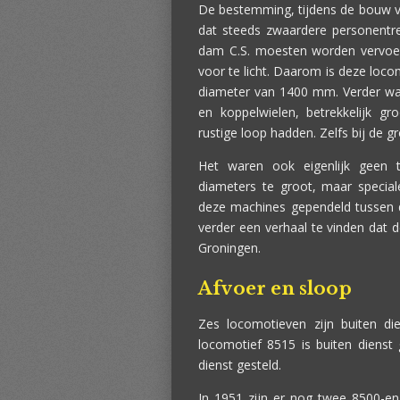
De bestemming, tijdens de bouw va
dat steeds zwaardere personentre
dam C.S. moesten worden vervoer
voor te licht. Daarom is deze loco
diameter van 1400 mm. Verder was 
en koppelwielen, betrekkelijk g
rustige loop hadden. Zelfs bij de 
Het waren ook eigenlijk geen t
diameters te groot, maar special
deze machines gependeld tussen d
verder een verhaal te vinden dat
Groningen.
Afvoer en sloop
Zes locomotieven zijn buiten di
locomotief 8515 is buiten dienst
dienst gesteld.
In 1951 zijn er nog twee 8500-en 