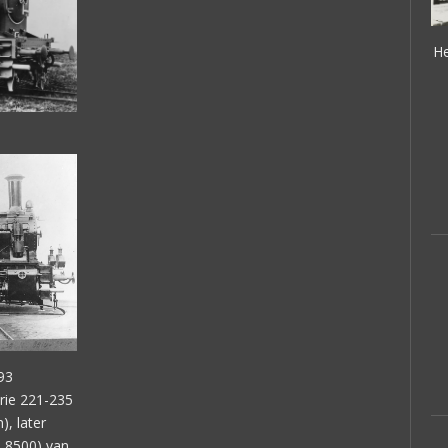
He
93
rie 221-235
), later
 8500) van