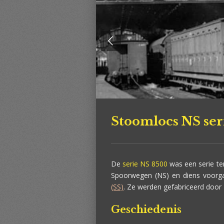
Stoomlocs NS ser
De
serie NS 8500
was een serie te
Spoorwegen (NS) en diens voor
(SS)
. Ze werden gefabriceerd door
Geschiedenis