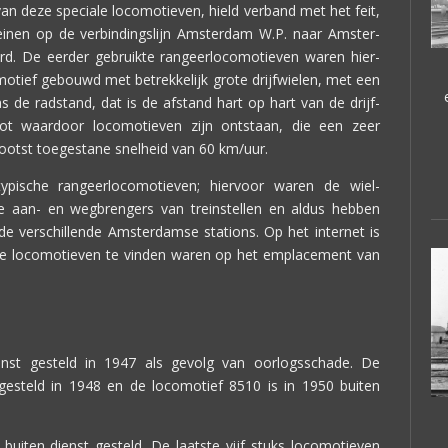
n deze speciale locomotieven, hield verband met het feit,
inen op de verbindingslijn Amsterdam W.P. naar Amster-
d. De eerder gebruikte rangeerlocomotieven waren hier-
motief gebouwd met betrekkelijk grote drijfwielen, met een
de radstand, dat is de afstand hart op hart van de drijf-
root waardoor locomotieven zijn ontstaan, die een zeer
grootst toegestane snelheid van 60 km/uur.
ypische rangeerlocomotieven; hiervoor waren de wiel-
e aan- en wegbrengers van treinstellen en aldus hebben
e verschillende Amsterdamse stations. Op het internet is
 de locomotieven te vinden waren op het emplacement van
enst gesteld in 1947 als gevolg van oorlogsschade. De
 gesteld in 1948 en de locomotief 8510 is in 1950 buiten
buiten dienst gesteld. De laatste vijf stuks locomotieven