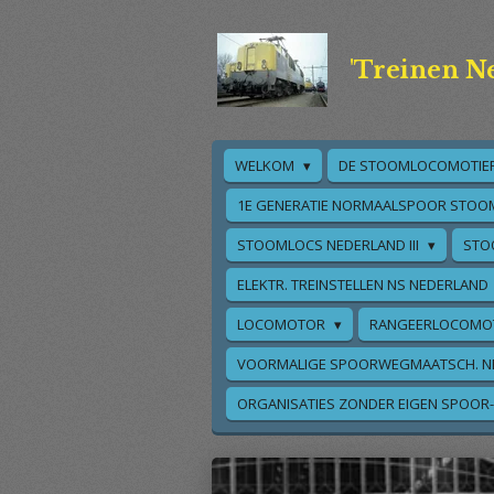
Ga
direct
'Treinen N
naar
de
hoofdinhoud
WELKOM
DE STOOMLOCOMOTIE
1E GENERATIE NORMAALSPOOR STOO
STOOMLOCS NEDERLAND III
STO
ELEKTR. TREINSTELLEN NS NEDERLAND
LOCOMOTOR
RANGEERLOCOMO
VOORMALIGE SPOORWEGMAATSCH. N
ORGANISATIES ZONDER EIGEN SPOOR-