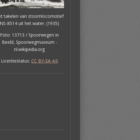
t takelen van stoomlocomotief
NS-8514 uit het water. (1935)
Foto: 13713 / Spoorwegen in
Beeld, Spoorwegmuseum -
nl.wikipedia.org
Licentiestatus:
CC BY-SA 4.0