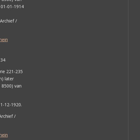
n 01-01-1914
Archief /
mein
934
rie 221-235
) later
 8500) van
31-12-1920.
rchief /
mein