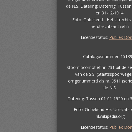
de N.S. Datering: Datering: Tusse
en 31-12-1914.
Foto: Onbekend - Het Utrechts 
hetutrechtsarchief.nl
Licentiestatus:
Publiek Do
Catalogusnummer: 1513
Stoomlocomotief nr. 231 uit de se
van de S.S. (Staatsspoorwegen
omgenummerd als nr. 8511 (serie
de N.S.
Datering: Tussen 01-01-1920 en 
Foto: Onbekend Het Utrechts A
nl.wikipedia.org
Licentiestatus:
Publiek Do