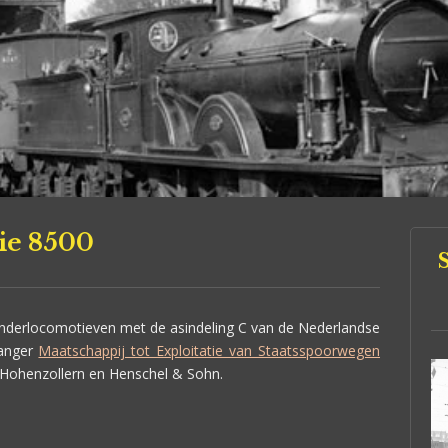
ie 8500
nderlocomotieven met de asindeling C van de Nederlandse
ganger
Maatschappij tot Exploitatie van Staatsspoorwegen
 Hohenzollern en Henschel & Sohn.