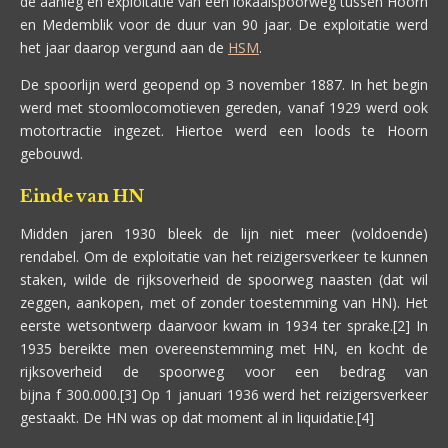
de aanleg en exploitatie van een lokaalspoorweg tussen Hoorn
en Medemblik voor de duur van 90 jaar. De exploitatie werd
het jaar daarop vergund aan de
HSM
.
De spoorlijn werd geopend op 3 november 1887. In het begin
werd met stoomlocomotieven gereden, vanaf 1929 werd ook
motortractie ingezet. Hiertoe werd een loods te Hoorn
gebouwd.
Einde van HN
Midden jaren 1930 bleek de lijn niet meer (voldoende)
rendabel. Om de exploitatie van het reizigersverkeer te kunnen
staken, wilde de rijksoverheid de spoorweg naasten (dat wil
zeggen, aankopen, met of zonder toestemming van HN). Het
eerste wetsontwerp daarvoor kwam in 1934 ter sprake.[2] In
1935 bereikte men overeenstemming met HN, en kocht de
rijksoverheid de spoorweg voor een bedrag van
bijna f 300.000.[3] Op 1 januari 1936 werd het reizigersverkeer
gestaakt. De HN was op dat moment al in liquidatie.[4]