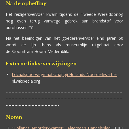
Na de opheffing
Het reizigersvervoer kwam tijdens de Tweede Wereldoorlog
nog even terug vanwege gebrek aan brandstof voor
autobussen.[5]
Na het beëindigen van het goederenvervoer eind jaren 60
wordt de lijn thans als museumlijn uitgebaat door
de Stoomtram Hoorn-Medemblik.
Externe links/verwijzingen
Locaalspoorwegmaatschappij Hollands Noorderkwartier
-
nl.wikipedia.org
---------------------------------------------------------------------------------
---------------------------------------------------------------------------------
-------------------------------------
Noten
"Hollands Noorderkwartier"
,
Algemeen Handelsblad
, 3 juli