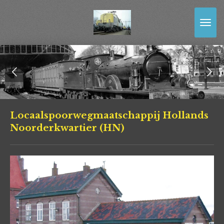
Ga
direct
naar
de
hoofdinhoud
Locaalspoorwegmaatschappij Hollands
Noorderkwartier (HN)