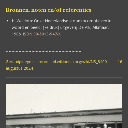
Bronnen, noten en/of referenties
H. Waldorp: Onze Nederlandse stoomlocomotieven in
woord en beeld, (7e druk) uitgeverij De Alk, Alkmaar,
1986.
ISBN 90-6013-947-X
.
---------------------------------------------------------------------------------
-----------------------------------------------------
Geraadpleegde bron: nl.wikipedia.org/wiki/NS_8400 - 16
augustus 2024