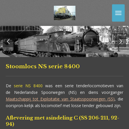
Ga
direct
naar
de
hoofdinhoud
Stoomlocs NS serie 8400
De
serie NS 8400
was een serie tenderlocomotieven van
de Nederlandse Spoorwegen (NS) en diens voorganger
Maatschappij tot Exploitatie van Staatsspoorwegen (SS)
, die
oorspron-kelijk als locomotief met losse tender gebouwd zijn.
Aflevering met asindeling C (SS 206-211, 92-
94)