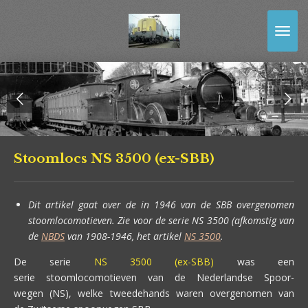
Ga
direct
naar
de
hoofdinhoud
Stoomlocs NS 3500 (ex-SBB)
Dit artikel gaat over de in 1946 van de SBB overgenomen
stoomlocomotieven. Zie voor de serie NS 3500 (afkomstig van
de
NBDS
van 1908-1946, het artikel
NS 3500
.
De serie
NS 3500 (ex-SBB)
was een
serie stoomlocomotieven van de Nederlandse Spoor-
wegen (NS), welke tweedehands waren overgenomen van