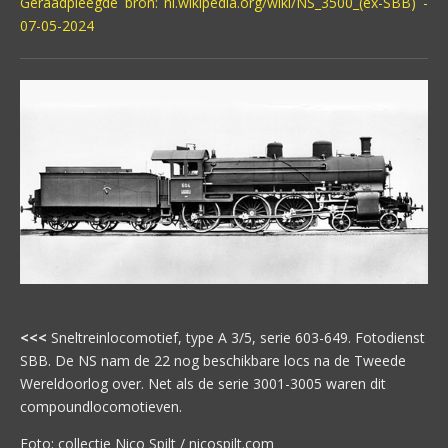
Geraadpleegde bron: nl.wikipedia.org/wiki/NS_3500_(ex-SBB) -
07-05-2024
<<<
Sneltreinlocomotief, type A 3/5, serie 603-649. Fotodienst
SBB. De NS nam de 22 nog beschikbare locs na de Tweede
Wereldoorlog over. Net als de serie 3001-3005 waren dit
compoundlocomotieven.
Foto: collectie Nico Spilt / nicospilt.com