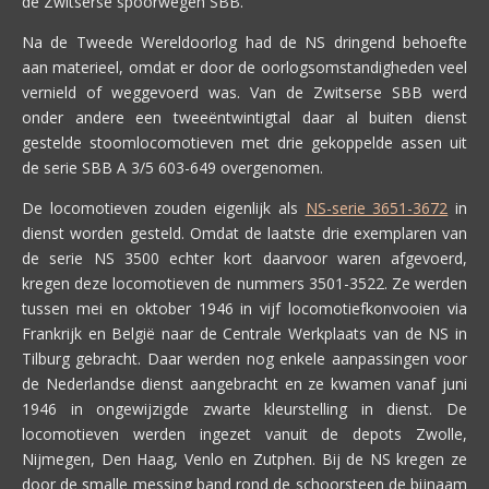
de Zwitserse spoorwegen SBB.
Na de Tweede Wereldoorlog had de NS dringend behoefte
aan materieel, omdat er door de oorlogsomstandigheden veel
vernield of weggevoerd was. Van de Zwitserse SBB werd
onder andere een tweeëntwintigtal daar al buiten dienst
gestelde stoomlocomotieven met drie gekoppelde assen uit
de serie SBB A 3/5 603-649 overgenomen.
De locomotieven zouden eigenlijk als
NS-serie 3651-3672
in
dienst worden gesteld. Omdat de laatste drie exemplaren van
de serie NS 3500 echter kort daarvoor waren afgevoerd,
kregen deze locomotieven de nummers 3501-3522. Ze werden
tussen mei en oktober 1946 in vijf locomotiefkonvooien via
Frankrijk en België naar de Centrale Werkplaats van de NS in
Tilburg gebracht. Daar werden nog enkele aanpassingen voor
de Nederlandse dienst aangebracht en ze kwamen vanaf juni
1946 in ongewijzigde zwarte kleurstelling in dienst. De
locomotieven werden ingezet vanuit de depots Zwolle,
Nijmegen, Den Haag, Venlo en Zutphen. Bij de NS kregen ze
door de smalle messing band rond de schoorsteen de bijnaam