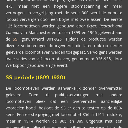
475, maar met een hogere stoomspanning en meer
vermogen. In vergelijking met de serie 300 werd de voorste
loopas vervangen door een bogie met twee assen. De eerste
125 locomotieven werden gebouwd door
Beyer, Peacock and
Company
in Manchester en tussen 1899 en 1906 geleverd aan
de
SS
, genummerd 801-925. Tijdens de productie werden
diverse verbeteringen doorgevoerd, die later ook op eerder
geleverde locomotieven werden toegepast. Vervolgens werden
twee series van vijf locomotieven, genummerd 926-935, door
Werkspoor gebouwd en geleverd.
SS-periode (1899-1920)
De locomotieven werden aanvankelijk zonder oververhitter
geleverd. Toen uit praktijk-ervaringen met andere
locomotieven bleek dat een oververhitter aanzienlijke
voordelen bood, besloot de SS er een te testen op de 800-
serie. Een eerste poging met locomotief 856 in 1911 mislukte,
maar in 1914 werden de 865 en 889 uitgerust met een
oververhitter. Hierbij werden de cilinders vernieuwd en de