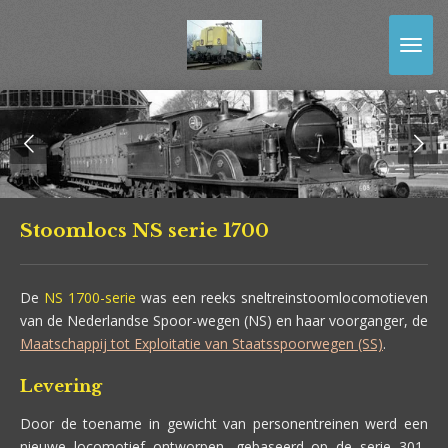
Ga
direct
naar
de
hoofdinhoud
Stoomlocs NS serie 1700
De
NS 1700-serie
was een reeks sneltreinstoomlocomotieven
van de Nederlandse Spoor-wegen (NS) en haar voorganger, de
Maatschappij tot Exploitatie van Staatsspoorwegen (SS)
.
Levering
Door de toename in gewicht van personentreinen werd een
nieuwe locomotief ontworpen, gebaseerd op de serie 301-