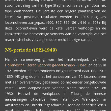
stoomverdeling van het type Stephenson vervangen door het
type Walschaerts. Dit vereiste een hogere plaatsing van de
ketel. Na positieve resultaten werden in 1916 nog zes
locomotieven aangepast (900, 867, 895, 861, 916 en 908). Bij
deze locomotieven werd de ketel verder verhoogd en de
karakteristieke hartvormige vensters aan de voorzijde van het
machinistenhuis vervangen door recht-hoekige ramen.
NS-periode (1921-1943)
Na de samenvoeging van het materieelpark van de
Hollandsche IJzeren Spoorweg-Maatschappij (HSM)
en de SS in
1921 werden de locomotieven omgenummerd naar NS 1701-
1835. NS ging door met het aanpassen van 92 locomotieven
met een oververhitter, gebaseerd op het eerder omgebouwde
zestal. Deze aanpassingen vonden plaats tussen 1921 en
1930. Hoewel de werkplaats in Tilburg de meeste
aanpassingen uitvoerde, werd later ook Werkspoor in
Amsterdam en Utrecht ingeschakeld. Door de financiële crisis
werd de grootschalige ombouw na 100 locomotieven