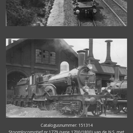
Catalogusnummer: 151314
Stoomlocomotief nr.1779 (serie 1700/1800) van de N.S. met