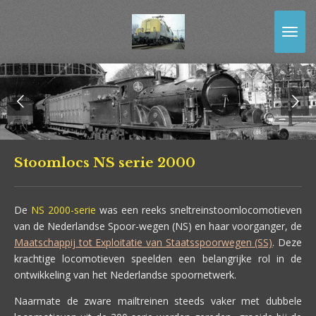
Ga
direct
naar
de
hoofdinhoud
Stoomlocs NS serie 2000
De
NS 2000-serie
was een reeks sneltreinstoomlocomotieven
van de Nederlandse Spoor-wegen (NS) en haar voorganger, de
Maatschappij tot Exploitatie van Staatsspoorwegen (SS)
. Deze
krachtige locomotieven speelden een belangrijke rol in de
ontwikkeling van het Nederlandse spoornetwerk.
Naarmate de zware mailtreinen steeds vaker met dubbele