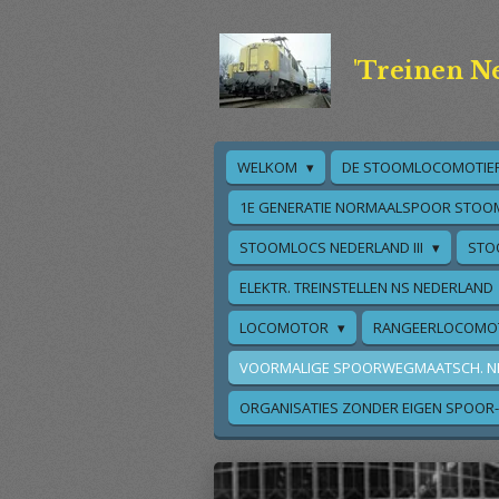
Ga
direct
'Treinen N
naar
de
hoofdinhoud
WELKOM
DE STOOMLOCOMOTIE
1E GENERATIE NORMAALSPOOR STOO
STOOMLOCS NEDERLAND III
STO
ELEKTR. TREINSTELLEN NS NEDERLAND
LOCOMOTOR
RANGEERLOCOMO
VOORMALIGE SPOORWEGMAATSCH. N
ORGANISATIES ZONDER EIGEN SPOOR-