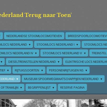
ederland Terug naar Toen'
F
NEDERLANDSE STOOMLOCOMOTIEVEN
BREEDSPOORLOCOMOTIEV
MLOCS NEDERLAND
STOOMLOCS NEDERLAND I
STOOMLOCS NE
OMLOCS NEDERLAND IV
STOOMLOCS NEDERLAND V
TREINSTEL
DIESELTREINSTELLEN NEDERLAND
ELEKTRISCHE LOCS NEDERL
TIEF
RIJTUIGSOORTEN
PERSONENRIJTUIGEN NS
EDERLAND
MUSEUM-SPOORWEGMAATSCHAPPIJEN NEDERLAND
 OF TRAMLIJN
BEGRIPPENLIJST
RESERVE PAGINA