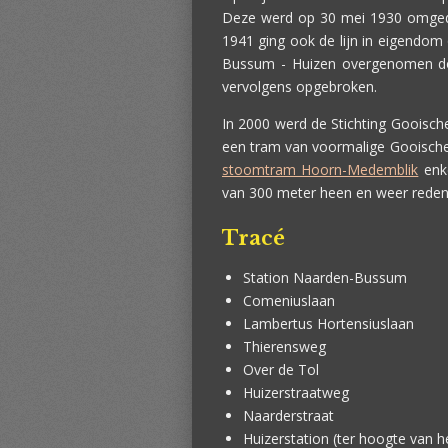
Deze werd op 30 mei 1930 omged
1941 ging ook de lijn in eigendom
Bussum - Huizen overgenomen do
vervolgens opgebroken.
In 2000 werd de Stichting Gooisch
een tram van voormalige Gooische T
stoomtram Hoorn-Medemblik
enke
van 300 meter heen en weer reden
Tracé
Station Naarden-Bussum
Comeniuslaan
Lambertus Hortensiuslaan
Thierensweg
Over de Tol
Huizerstraatweg
Naarderstraat
Huizerstation (ter hoogte van h