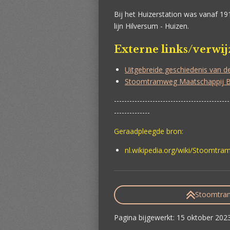
Bij het Huizerstation was vanaf 1
lijn Hilversum - Huizen.
Externe links/verwi
Uitgebreide geschiedenis van 
Stoomtramweg Maatschappij B
---------------------------------------------
--------------
Geraadpleegde bron:
nl.wikipedia.org/wiki/Stoomtr
Stoomtram
Pagina bijgewerkt: 15 oktober 202