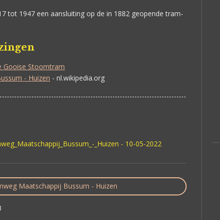
917 tot 1947 een aansluiting op de in 1882 geopende tram-
jzingen
de Gooise Stoomtram
ussum - Huizen
- nl.wikipedia.org
----------------------------------------------------------------------------
amweg_Maatschappij_Bussum_-_Huizen - 10-05-2022
weg Maatschappij Bussum - Huizen
3