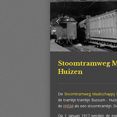
Stoomtramweg Ma
Huizen
De
Stoomtramweg Maatschappij 
de tramlijn tramlijn Bussum - Hui
de
HIJSM
als een stoomtramlijn. De
Op 1 januari 1917 werden de ex