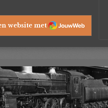
JouwWeb
en website met