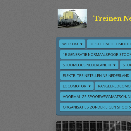
Ga
direct
'Treinen N
naar
de
hoofdinhoud
WELKOM
DE STOOMLOCOMOTIE
1E GENERATIE NORMAALSPOOR STOO
STOOMLOCS NEDERLAND III
STO
ELEKTR. TREINSTELLEN NS NEDERLAND
LOCOMOTOR
RANGEERLOCOMO
VOORMALIGE SPOORWEGMAATSCH. N
ORGANISATIES ZONDER EIGEN SPOOR-