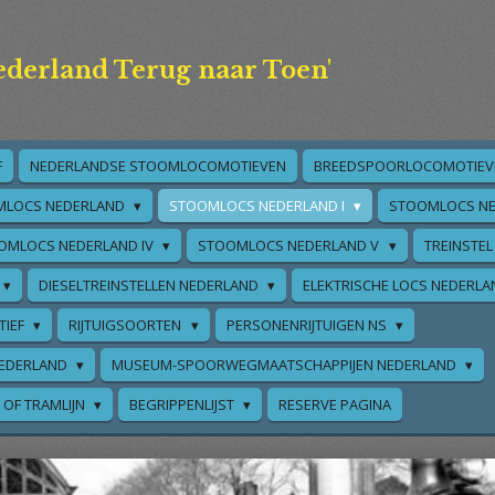
ederland Terug naar Toen'
F
NEDERLANDSE STOOMLOCOMOTIEVEN
BREEDSPOORLOCOMOTIEV
MLOCS NEDERLAND
STOOMLOCS NEDERLAND I
STOOMLOCS NE
OMLOCS NEDERLAND IV
STOOMLOCS NEDERLAND V
TREINSTEL
DIESELTREINSTELLEN NEDERLAND
ELEKTRISCHE LOCS NEDERL
TIEF
RIJTUIGSOORTEN
PERSONENRIJTUIGEN NS
EDERLAND
MUSEUM-SPOORWEGMAATSCHAPPIJEN NEDERLAND
 OF TRAMLIJN
BEGRIPPENLIJST
RESERVE PAGINA