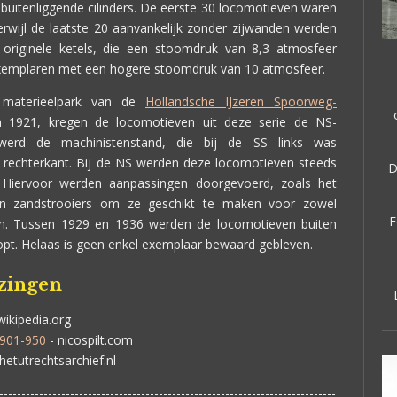
buitenliggende cilinders. De eerste 30 locomotieven waren
erwijl de laatste 20 aanvankelijk zonder zijwanden werden
originele ketels, die een stoomdruk van 8,3 atmosfeer
xemplaren met een hogere stoomdruk van 10 atmosfeer.
materieelpark van de
Hollandsche IJzeren Spoorweg-
 1921, kregen de locomotieven uit deze serie de NS-
erd de machinistenstand, die bij de SS links was
e rechterkant. Bij de NS werden deze locomotieven steeds
D
. Hiervoor werden aanpassingen doorgevoerd, zoals het
n zandstrooiers om ze geschikt te maken voor zowel
F
den. Tussen 1929 en 1936 werden de locomotieven buiten
loopt. Helaas is geen enkel exemplaar bewaard gebleven.
jzingen
wikipedia.org
 901-950
- nicospilt.com
hetutrechtsarchief.nl
----------------------------------------------------------------------------