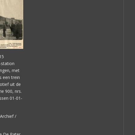
15
-station
ingen, met
s een trein
ief uit de
ie 900, nrs.
ussen 01-01-
Archief /
e De Pater.