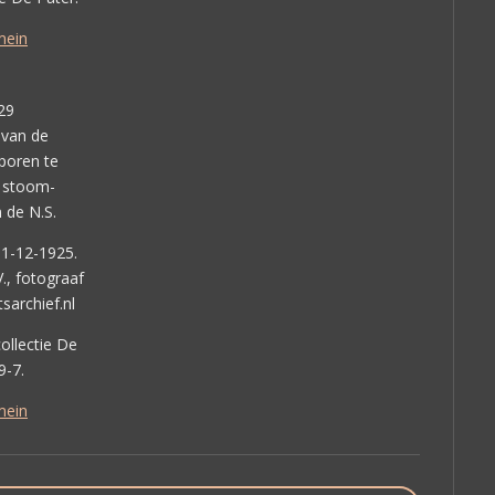
mein
29
 van de
sporen te
 stoom-
 de N.S.
31-12-1925.
., fotograaf
sarchief.nl
ollectie De
9-7.
mein