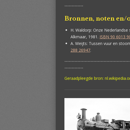
-------------
Bronnen, noten en/o
H. Waldorp:
Onze Nederlandse s
Alkmaar, 1981.
ISBN 90 6013 9
A. Weijts:
Tussen vuur en stoom.
288 26947
.
---------------------------------------------
-------------
Geraadpleegde bron: nl.wikipedia.