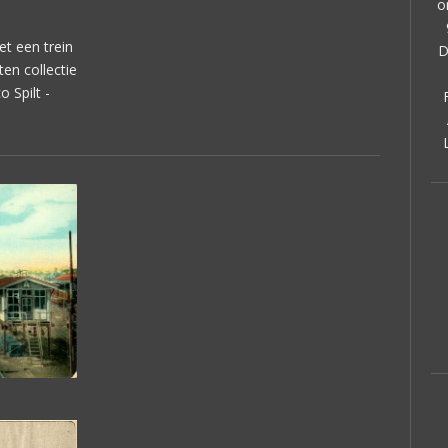
o
t een trein
D
ten collectie
 Spilt -