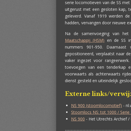
serie locomotieven van de SS met 
uitgerust met een gesloten kap, t
geleverd. Vanaf 1919 werden de 
hadden, vervangen door nieuwe e
Na de samenvoeging van het 
Maatschappij (HSM)
en de SS in
nummers 901-950. Daarnaast w
gepositioneerd, verplaatst naar d
vaker ingezet voor rangeerwerk
toevoegen van een tenderkap e
voorwaarts als achterwaarts rij
dienst gesteld en uiteindelijk ges
Externe links/verwi
NS 900 (stoomlocomotief)
- nl.
Stoomlocs NS: tot 1000 / Serie
NS 900
- Het Utrechts Archief / 
---------------------------------------------