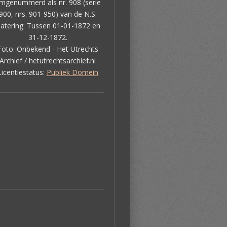
mgenummerd als nr. 908 (serie
900, nrs. 901-950) van de N.S.
atering: Tussen 01-01-1872 en
31-12-1872.
Foto: Onbekend - Het Utrechts
Archief / hetutrechtsarchief.nl
Licentiestatus:
Publiek Domein