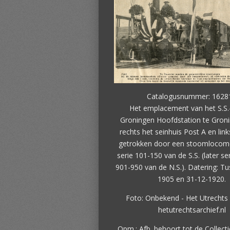
Catalogusnummer: 1628
Het emplacement van het S.S.
Groningen Hoofdstation te Gron
rechts het seinhuis Post A en link
getrokken door een stoomlocomot
serie 101-150 van de S.S. (later ser
901-950 van de N.S.). Datering: T
1905 en 31-12-1920.
Foto: Onbekend - Het Utrechts 
hetutrechtsarchief.nl
Opm.: Afb. behoort tot de Collecti