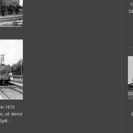
1
5d
 In 1873
 uit dienst
S
pilt -