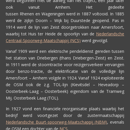
werd begonnen met de aanleg van het traject, een jaar later
ook vanuit Arnhem. Het gedeelte
tussen Rhenen en Wageningen werd in 1887 voltooid. In 1885
werd de zijlijn Doorn – Wijk bij Duurstede geopend. Pas in
1914 werd de lijn van Zeist doorgetrokken naar Amersfoort,
waarbij tot Huis ter Heide de spoorlijn van de
Nederlandsche
Centraal-Spoorweg-Maatschappij (NCS)
werd gevolgd.
Vanaf 1909 werd een elektrische pendeldienst gereden tussen
het station van Driebergen (thans Driebergen-Zeist) en Zeist.
In 1911 werd de stoomtractie voor reizigersverkeer vervangen
door benzo-tractie, de elektrificatie van de volledige lijn
Amersfoort – Arnhem volgde in 1924. Vanaf 1924 exploiteerde
de OSM ook de z.g. TOL-lijn (Kievitsdel – Heveadorp –
Oosterbeek-Laag – Oosterbeek) eigendom van de Tramweg
Mij. Oosterbeek Laag (TOL).
In 1927 vond een financiële reorganisatie plaats waarbij het
bedrijf werd voortgezet door de zustermaatschappij
Nederlandsche Buurt-spoorweg-Maatschappij (NBM)
, evenals
de OSM een dochter van de
NCS
.