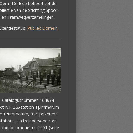
Opm.: De foto behoort tot de
ollectie van de Stichting Spoor-
en Tramwegverzamelingen.
Licentiestatus:
Publiek Domein
Catalogusnummer: 164694
et N.F.L.S.-station Tjummarum
te Tzummarum, met poserend
stations- en treinpersoneel en
toomlocomotief nr. 1051 (serie