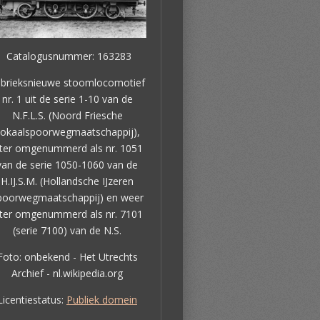
Catalogusnummer: 163283
brieksnieuwe stoomlocomotief
nr. 1 uit de serie 1-10 van de
N.F.L.S. (Noord Friesche
okaalspoorwegmaatschappij),
ater omgenummerd als nr. 1051
van de serie 1050-1060 van de
H.IJ.S.M. (Hollandsche IJzeren
poorwegmaatschappij) en weer
ater omgenummerd als nr. 7101
(serie 7100) van de N.S.
Foto: onbekend - Het Utrechts
Archief - nl.wikipedia.org
Licentiestatus:
Publiek domein