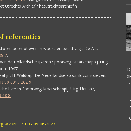
et Utrechts Archief / hetutrechtsarchief.nl
----------------------------------------------------------------------------
f referenties
toomlocomotieven in woord en beeld. Uitg. De Alk,
09 7
.
an de Hollandsche IJzeren Spoorweg Maatschappij. Uitg.
pen, 1947.
D
aal jr., H. Waldorp:
De Nederlandse stoomlocomotieven.
di
N 90 6013 262 9
N
che IJzeren Spoorweg-Maatschappij. Uitg. Uquilair,
3 68 8
.
----------------------------------------------------------------------------
O
org/wiki/NS_7100 - 09-06-2023