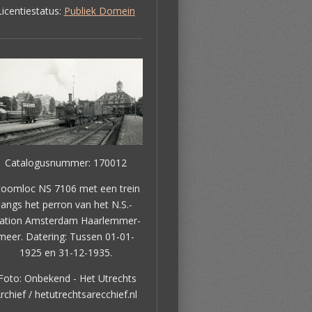
Licentiestatus:
Publiek Domein
Catalogusnummer: 170012
toomloc NS 7106 met een trein
langs het perron van het N.S.-
tation Amsterdam Haarlemmer-
meer. Datering: Tussen 01-01-
1925 en 31-12-1935.
oto: Onbekend - Het Utrechts
rchief / hetutrechtsarecchief.nl