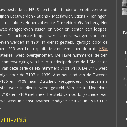
euw bestelde de NFLS een tiental tenderlocomotieven voor
lijnen Leeuwarden - Stiens - Metslawier, Stiens - Harlingen,
j de fabriek Hohenzollern te Düsseldorf-Grafenberg. Het
wee aangedreven assen en voor en achter een loopas,
Fa
rd. De achterste loopas werd later vervangen voor een
even werden in 1901 in dienst gesteld, gevolgd door de
ber 1905 werd de exploitatie van deze lijnen door de
HSM
L
materieel werd overgenomen. De HSM nummerde de tien
l
de samenvoeging van het materieelpark van de HSM en de
n van deze serie de NS-nummers 7101-7110. De 7110 werd
evolgd door de 7107 in 1939. Aan het eind van de Tweede
S
7105 en 7108 naar Duitsland weggevoerd, waarvan na
l
stel weer in dienst werd gesteld. Van de in Nederland
7102 en 7109 niet meer hersteld van oorlogsschade. Van
wel weer in dienst kwamen eindigde de inzet in 1949. Er is
.
7111-7125