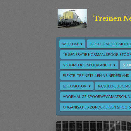
Ga
direct
'Treinen N
naar
de
hoofdinhoud
WELKOM
DE STOOMLOCOMOTIE
1E GENERATIE NORMAALSPOOR STOO
STOOMLOCS NEDERLAND III
STO
ELEKTR. TREINSTELLEN NS NEDERLAND
LOCOMOTOR
RANGEERLOCOMO
VOORMALIGE SPOORWEGMAATSCH. N
ORGANISATIES ZONDER EIGEN SPOOR-