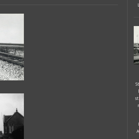
S
s
F
A