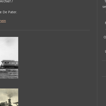
1
Archief /
se
ie De Pater.
mein
O