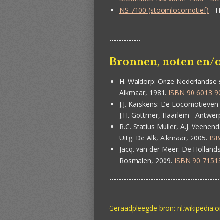
NS 7100 (stoomlocomotief)
- H
---------------------------------------------
-------------
Bronnen, noten en/o
H. Waldorp:
Onze Nederlandse s
Alkmaar, 1981.
ISBN 90 6013 9
J.J. Karskens:
De Locomotieven v
J.H. Gottmer, Haarlem - Antwer
R.C. Statius Muller, A.J. Veenend
Uitg. De Alk, Alkmaar, 2005.
ISB
Jacq. van der Meer:
De Hollands
Rosmalen, 2009.
ISBN 90 7151
---------------------------------------------
-------------
Geraadpleegde bron: nl.wikipedia.