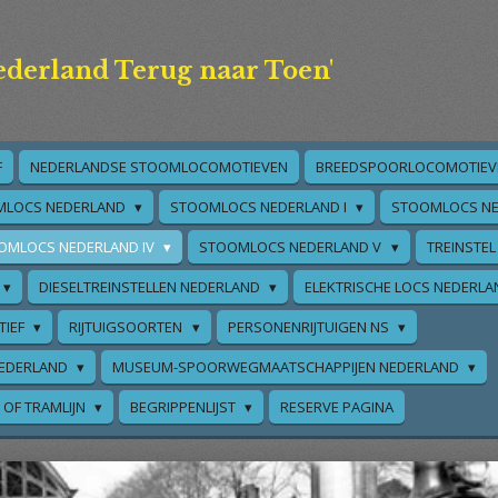
ederland Terug naar Toen'
F
NEDERLANDSE STOOMLOCOMOTIEVEN
BREEDSPOORLOCOMOTIEV
MLOCS NEDERLAND
STOOMLOCS NEDERLAND I
STOOMLOCS NE
OMLOCS NEDERLAND IV
STOOMLOCS NEDERLAND V
TREINSTEL
DIESELTREINSTELLEN NEDERLAND
ELEKTRISCHE LOCS NEDERL
TIEF
RIJTUIGSOORTEN
PERSONENRIJTUIGEN NS
EDERLAND
MUSEUM-SPOORWEGMAATSCHAPPIJEN NEDERLAND
 OF TRAMLIJN
BEGRIPPENLIJST
RESERVE PAGINA