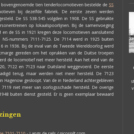
de bovengenoemde tien tenderlocomotieven bestelde de
SS
omotieven bij dezelfde fabriek. De eerste zeven werden
gesteld. De SS 538-545 volgden in
1908
. De SS gebruikte
ersonentreinen op
lokaalspoorlijnen
. Bij de samenvoeging
 en de SS in 1921 kregen deze locomotieven aansluitend
e NS-nummers 7111-7125. De 7114 werd in 1925 buiten
6 in 1936. Bij de inval van de
Tweede Wereldoorlog
werd
tmarge
gereden om het oprukken van de Duitse troepen
rd de locomotief niet meer hersteld. Aan het eind van de
20, 7122 en 7123 naar Duitsland weggevoerd. De eerste
hadigd terug, maar werden niet meer hersteld. De 7123
 in
Hagenow
gesloopt. Van de in Nederland achtergebleven
s
7119 niet meer van oorlogsschade hersteld. De overige
v
948 buiten dienst gesteld. Er is geen exemplaar bewaard
jzingen
rie 7101-7110
- Langs de rails / nicospilt.com