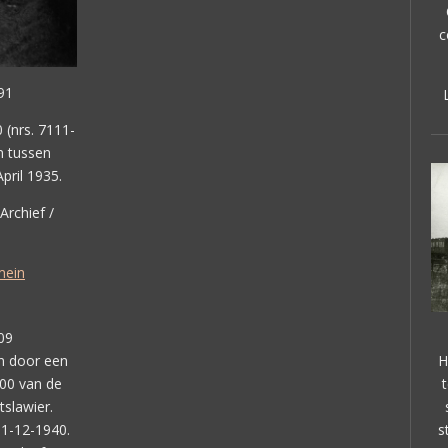
c
91
 (nrs. 7111-
n tussen
pril 1935.
Archief /
mein
09
H
n door een
100 van de
tslawier.
s
31-12-1940.