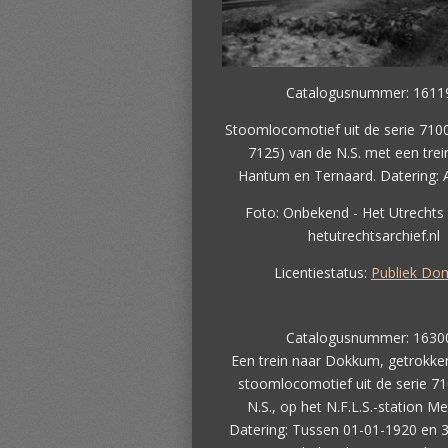
Catalogusnummer: 1611
Stoomlocomotief uit de serie 7100
7125) van de N.S. met een trei
Hantum en Ternaard. Datering: A
Foto: Onbekend - Het Utrechts 
hetutrechtsarchief.nl
Licentiestatus:
Publiek Do
Catalogusnummer: 1630
Een trein naar Dokkum, getrokke
stoomlocomotief uit de serie 7
N.S., op het N.F.L.S.-station Me
Datering: Tussen 01-01-1920 en 