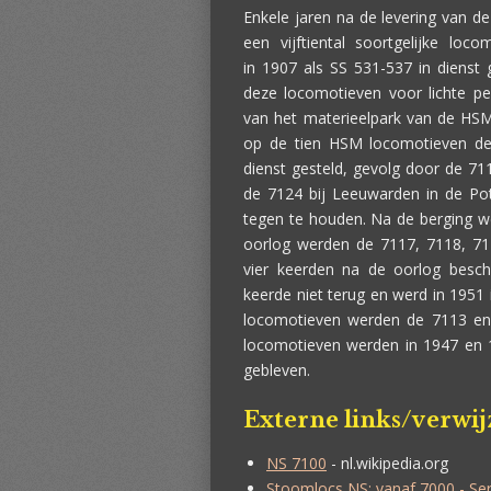
Enkele jaren na de levering van 
een vijftiental soortgelijke loc
in
1907
als SS 531-537 in dienst 
deze locomotieven voor lichte p
van het materieelpark van de HSM
op de tien HSM locomotieven d
dienst gesteld, gevolg door de 711
de 7124 bij
Leeuwarden
in de
Po
tegen te houden. Na de berging we
oorlog werden de 7117, 7118, 71
vier keerden na de oorlog besc
keerde niet terug en werd in 1951
locomotieven werden de 7113 en 
locomotieven werden in 1947 en 1
gebleven.
Externe links/verwi
NS 7100
- nl.wikipedia.org
Stoomlocs NS: vanaf 7000 - Se