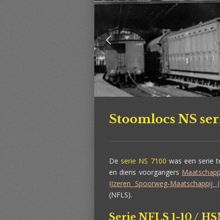
Stoomlocs NS ser
De
serie NS 7100
was een serie 
en diens voorgangers
Maatschappi
IJzeren Spoorweg-Maatschappij 
(NFLS).
Serie NFLS 1-10 / HS