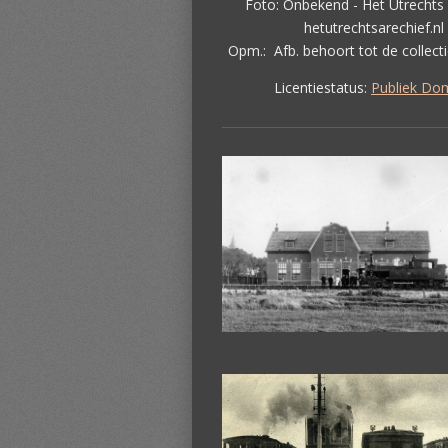
Foto: Onbekend - Het Utrechts 
hetutrechtsarechief.nl
Opm.: Afb. behoort tot de collect
Licentiestatus:
Publiek Do