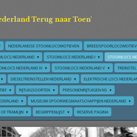
ederland Terug naar Toen'
F
NEDERLANDSE STOOMLOCOMOTIEVEN
BREEDSPOORLOCOMOTIEV
MLOCS NEDERLAND
STOOMLOCS NEDERLAND I
STOOMLOCS NE
OMLOCS NEDERLAND IV
STOOMLOCS NEDERLAND V
TREINSTEL
DIESELTREINSTELLEN NEDERLAND
ELEKTRISCHE LOCS NEDERL
TIEF
RIJTUIGSOORTEN
PERSONENRIJTUIGEN NS
EDERLAND
MUSEUM-SPOORWEGMAATSCHAPPIJEN NEDERLAND
 OF TRAMLIJN
BEGRIPPENLIJST
RESERVE PAGINA