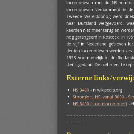
locomotieven met de NS-nummers
locomotieven vernummerd in de 
Tweede Wereldoorlog werd driek
naar Duitsland weggevoerd, wa
keerden niet meer terug en werden
nog gerangeerd in Rostock. In 19
de vijf in Nederland gebleven l
dertien locomotieven werden zes s
1953 voornamelijk in de Rietlan
dienstgedaan. De niet meer te rep
Externe links/verwi
NS 3400
- nl.wikipedia.org
Stoomlocs NS: vanaf 3000 - Se
NS 3400 (stoomlocomotief)
- H
---------------------------------------------
-------------