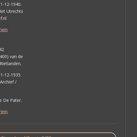
31-12-1940.
et Utrechts
f.nl
mein
42
400) van de
Rietlanden.
31-12-1935.
Archief /
e De Pater.
mein