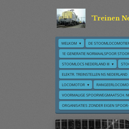
Ga
direct
'Treinen N
naar
de
hoofdinhoud
WELKOM
DE STOOMLOCOMOTIE
1E GENERATIE NORMAALSPOOR STOO
STOOMLOCS NEDERLAND III
STO
ELEKTR. TREINSTELLEN NS NEDERLAND
LOCOMOTOR
RANGEERLOCOMO
VOORMALIGE SPOORWEGMAATSCH. N
ORGANISATIES ZONDER EIGEN SPOOR-