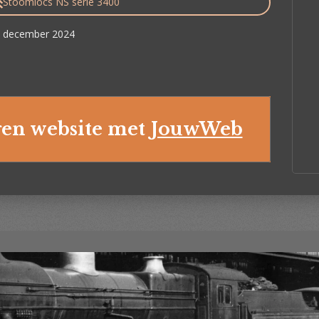
Stoomlocs NS serie 3400
 4 december 2024
en website met
JouwWeb