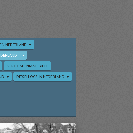
EN NEDERLAND
DERLAND II
STROOMLIJNMATERIEEL
AND
DIESELLOCS IN NEDERLAND