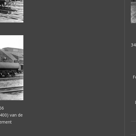
34
F
66
400) van de
cement
.