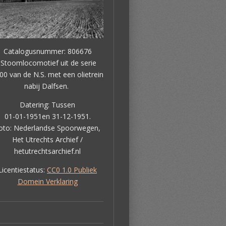
Catalogusnummer: 806676
Stoomlocomotief uit de serie
00 van de N.S. met een olietrein
nabij Dalfsen.
Datering: Tussen
01-01-1951en 31-12-1951.
oto: Nederlandse Spoorwegen,
Het Utrechts Archief /
hetutrechtsarchief.nl
Licentiestatus:
CC0 1.0 Publiek
Domein Verklaring