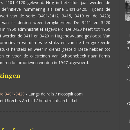
 4101-4120 geleverd. Nog in hetzelfde jaar werden de
definitieve nummering als serie 3401-3420. Tijdens de
wart van de serie (3401-3412, 3415, 3419 en de 3420)
arvan er dertien weer terugkeerden. De 3411 en 3420
 in 1950 administratief afgevoerd. De 3420 heeft tot 1950
51 werden de 3411 en 3420 in Hagenow-Land gesloopt. Van
s
ocomotieven werden twee stuks en van de teruggekeerde
3
tuks hersteld en weer in dienst gesteld. Deze hebben tot
den en voor de olietreinen van Schoonebeek naar Pernis
areren locomotieven werden in 1947 afgevoerd.
D
jzingen
F
rie 3401-3420
- Langs de rails / nicospilt.com
et Utrechts Archief / hetutrechtsarchief.nl
O
----------------------------------------------------------------------------