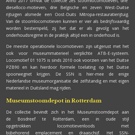
Anno 2017 omvat de collectie zes stoomlocomotieven, drie
dieselloco-motieven, drie Belgische en zeven West-Duitse
rijtuigen alsmede een Oost-Duits Mitropa-restauratierijtuig.
Van de stoomlocomotieven kunnen er vier als bedrijfsvaardig
worden bestempeld, zij het dat er als gevolg van het
onderhoudsregime in de praktijk altijd een in onderhoud is.
De meeste operationele locomotieven zijn uitgerust met het
ook voor museummaterieel verplichte ATB-E-systeem.
Locomotief 01 1075 is sinds 2010 ook voorzien van het Duitse
PZB90 en kan hierdoor formele toelating op het Duitse
spoorwegnet krijgen. De SSN is hier-mee de enige
Nederlandse museumorganisatie die zelfstandig en met eigen
materieel in Duitsland mag rijden.
Museumstoomdepot in Rotterdam
De collectie bevindt zich in het Museumstoomdepot aan
de Bosdreef te Rotterdam, een in oude stijl
opgetrokken locomotievenloods met
bijbehorend emplacement en draaischijf. Het SSN-