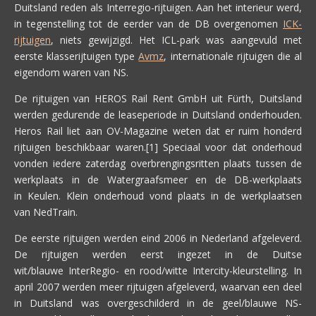
Duitsland reden als Interregio-rijtuigen. Aan het interieur werd,
in tegenstelling tot de eerder van de DB overgenomen
ICK-
rijtuigen
, niets gewijzigd. Het ICL-park was aangevuld met
eerste klasserijtuigen type
Avmz
, internationale rijtuigen die al
eigendom waren van NS.
De rijtuigen van HEROS Rail Rent GmbH uit
Fürth
, Duitsland
werden gedurende de leaseperiode in Duitsland onderhouden.
Heros Rail liet aan OV-Magazine weten dat er ruim honderd
rijtuigen beschikbaar
waren.[1]
Speciaal voor dat onderhoud
vonden iedere zaterdag overbrengingsritten plaats tussen de
werkplaats in de
Watergraafsmeer
en de DB-werkplaats
in
Keulen
. Klein onderhoud vond plaats in de werkplaatsen
van
NedTrain
.
De eerste rijtuigen werden eind 2006 in Nederland afgeleverd.
De rijtuigen werden eerst ingezet in de Duitse
wit/blauwe InterRegio- en rood/witte Intercity-kleurstelling. In
april 2007 werden meer rijtuigen afgeleverd, waarvan een deel
in Duitsland was overgeschilderd in de geel/blauwe NS-