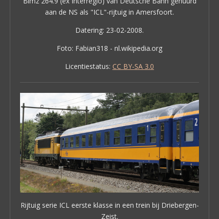
Bimz 264.9 (ex Interregio) van Deutsche Bahn gehuurd
aan de NS als "ICL"-rijtuig in Amersfoort.
Datering: 23-02-2008.
Foto: Fabian318 - nl.wikipedia.org
Licentiestatus:
CC BY-SA 3.0
Rijtuig serie ICL eerste klasse in een trein bij Driebergen-
Zeist.