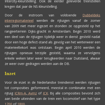
Intercity-kleurstelling. Ook de eerder geleverde treinstellen
kregen dat jaar de NS-kleurstelling.
Door de instroom van voldoende
Dubbeldeks
interregiomaterieel
werden de rijtuigen vanaf de zomer
van 2009 niet meer ingezet en stonden ze opgesteld op het
rangeerterrein Dijks-gracht in Amsterdam. Begin 2010 werd
een deel van de rijtuigen tijdelijk weer in dienst gesteld nadat
door een hoge defect-stand als gevolg van het winterweer een
materieeltekort was ontstaan. Begin april 2010 werden de
rijtuigen opnieuw terzijde gesteld, waarna ze vervolgens
enkele weken later weer terugkeerden naar Duitsland, alwaar
ze weer over-gedragen werden aan de DB.
Inzet
Voor de inzet in de Nederlandse treindienst werden rijtuigen
tot composities geformeerd, meestal in combinatie met een
rijtuig
ICRm-A
,
Avmz
of
ICK
. Bij alle composities bevond zich
aan beide uiteinden van de trein een locomotief van het type
1700
of
1800
.