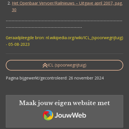
Het Openbaar Vervoer/Railnieuws – Uitgave april 2007, pag.
30
---------------------------------------------------------------------------------
-----------------------------------------------------
Geraadpleegde bron: nl.wikipedia.org/wiki/ICL_(spoorwegrijtuig)
- 05-08-2023
ICL (spoorwegrijtuig)
Pagina bijgewerkt/gecontroleerd: 26 november 2024
Maak jouw eigen website met
JouwWeb