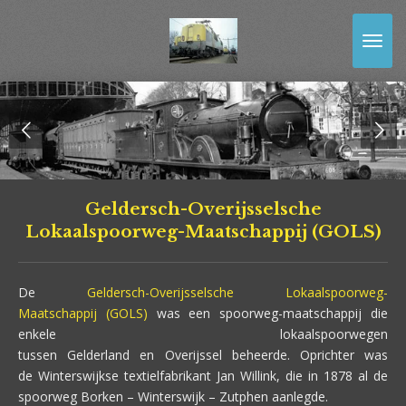
Ga
direct
naar
de
hoofdinhoud
Geldersch-Overijsselsche
Lokaalspoorweg-Maatschappij (GOLS)
De
Geldersch-Overijsselsche Lokaalspoorweg-
Maatschappij (GOLS)
was een spoorweg-maatschappij die
enkele lokaalspoorwegen
tussen Gelderland en Overijssel beheerde. Oprichter was
de Winterswijkse textielfabrikant Jan Willink, die in 1878 al de
spoorweg Borken – Winterswijk – Zutphen aanlegde.