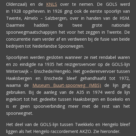
Oldenzaal) en de
KNLS
over te nemen. De GOLS werd
in 1928 opgeheven. In 1926 ging ook de eerste spoorlijn van
Twente, Almelo – Salzbergen, over in handen van de HSM.
Daarmee hadden de twee grote nationale
spoorwegmaatschappijen het voor het zeggen in Twente. De
concurrentie nam verder af en verdween bij de fusie van beide
bedrijven tot Nederlandse Spoorwegen.
Spoorlijnen werden gesloten wanneer ze niet rendabel waren
en zo eindigde na 1935 het reizigersvervoer op de GOLS-lijn
Winterswijk – Enschede/Hengelo. Het goederenvervoer tussen
Haaksbergen en Enschede bleef gehandhaafd tot 1972,
waarna de
Museum Buurt-spoorweg (MBS)
de lijn ging
gebruiken. Bij de aanleg van de A35 in 1974 werd de lijn
ingekort tot het gedeelte tussen Haaksbergen en Boekelo en
is er geen spoorverbinding meer met de rest van het
spoorwegnet.
Het deel van de GOLS-lijn tussen Twekkelo en Hengelo bleef
liggen als het Hengelo raccordement AKZO. Zie hieronder.