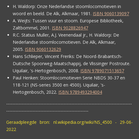
H. Waldorp:
Onze Nederlandse stoomlocomotieven in
woord en beeld. De Alk, Alkmaar, 1981.
ISBN 9060139097
A. Weijts:
Tussen vuur en stoom. Europese Bibliotheek,
Zaltbommel, 2001.
ISBN 9028826947
R.C. Statius Muller, A.J. Veenendaal jr., H. Waldorp:
De
Nederlandse stoomlocomotieven. De Alk, Alkmaar,
2005.
ISBN 9060132629
Hans Schlieper, Vincent Freriks:
De Noord-Brabantsch-
Duitsche Spoorweg-Maatschappij, de Vlissinger Postroute.
Uquilair, 's-Hertogenbosch, 2008.
ISBN 9789071513657
Paul Henken:
Stoomlocomotieven Serie NBDS 30-37 en
118-121 (NS-series 3500 en 4500). Uquilair, 's-
Hertogenbosch, 2022.
ISBN 9789493294004
---------------------------------------------------------------------------------
-----------------------------------------------------
Geraadpleegde bron: nl.wikipedia.org/wiki/NS_4500 - 29-06-
2022