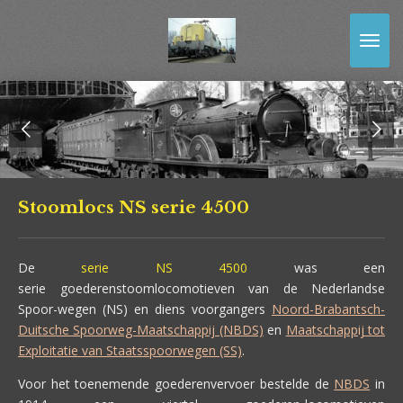
Ga
direct
naar
de
hoofdinhoud
Stoomlocs NS serie 4500
De
serie NS 4500
was een
serie goederenstoomlocomotieven van de Nederlandse
Spoor-wegen (NS) en diens voorgangers
Noord-Brabantsch-
Duitsche Spoorweg-Maatschappij (NBDS)
en
Maatschappij tot
Exploitatie van Staatsspoorwegen (SS)
.
Voor het toenemende goederenvervoer bestelde de
NBDS
in