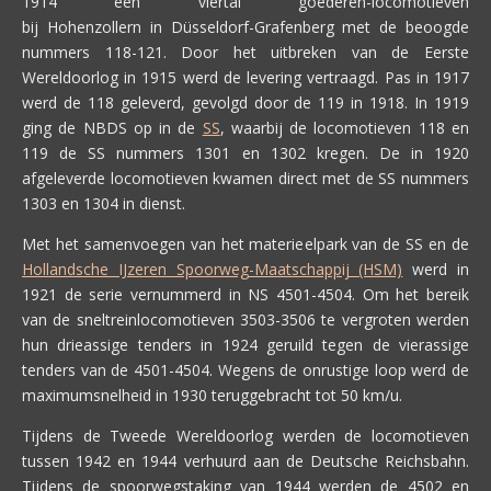
1914 een viertal goederen-locomotieven
bij Hohenzollern in Düsseldorf-Grafenberg met de beoogde
nummers 118-121. Door het uitbreken van de Eerste
Wereldoorlog in 1915 werd de levering vertraagd. Pas in 1917
werd de 118 geleverd, gevolgd door de 119 in 1918. In 1919
ging de NBDS op in de
SS
, waarbij de locomotieven 118 en
119 de SS nummers 1301 en 1302 kregen. De in 1920
afgeleverde locomotieven kwamen direct met de SS nummers
1303 en 1304 in dienst.
Met het samenvoegen van het materieelpark van de SS en de
Hollandsche IJzeren Spoorweg-Maatschappij (HSM)
werd in
1921 de serie vernummerd in NS 4501-4504. Om het bereik
van de sneltreinlocomotieven 3503-3506 te vergroten werden
hun drieassige tenders in 1924 geruild tegen de vierassige
tenders van de 4501-4504. Wegens de onrustige loop werd de
maximumsnelheid in 1930 teruggebracht tot 50 km/u.
Tijdens de Tweede Wereldoorlog werden de locomotieven
tussen 1942 en 1944 verhuurd aan de Deutsche Reichsbahn.
Tijdens de spoorwegstaking van 1944 werden de 4502 en