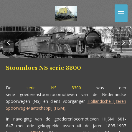
Ga
direct
naar
de
hoofdinhoud
Stoomlocs NS serie 3300
De
serie NS 3300
was een
serie goederenstoomlocomotieven van de Nederlandse
Spoorwegen (NS) en diens voorganger
Hollandsche IJzeren
Spoorweg-Maatschappij (HSM)
.
In navolging van de goederenlocomotieven HIJSM 601-
647 met drie gekoppelde assen uit de jaren 1895-1907