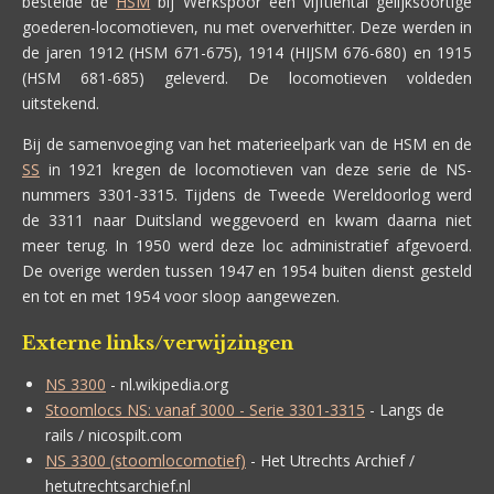
bestelde de
HSM
bij Werkspoor een vijftiental gelijksoortige
goederen-locomotieven, nu met oververhitter. Deze werden in
de jaren 1912 (HSM 671-675), 1914 (HIJSM 676-680) en 1915
(HSM 681-685) geleverd. De locomotieven voldeden
uitstekend.
Bij de samenvoeging van het materieelpark van de HSM en de
SS
in 1921 kregen de locomotieven van deze serie de NS-
nummers 3301-3315. Tijdens de Tweede Wereldoorlog werd
de 3311 naar Duitsland weggevoerd en kwam daarna niet
meer terug. In 1950 werd deze loc administratief afgevoerd.
De overige werden tussen 1947 en 1954 buiten dienst gesteld
en tot en met 1954 voor sloop aangewezen.
Externe links/verwijzingen
NS 3300
- nl.wikipedia.org
Stoomlocs NS: vanaf 3000 - Serie 3301-3315
- Langs de
rails / nicospilt.com
NS 3300 (stoomlocomotief)
- Het Utrechts Archief /
hetutrechtsarchief.nl