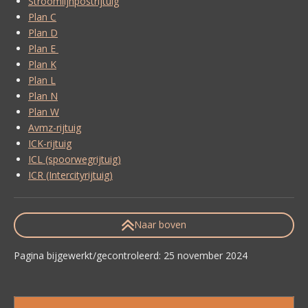
Stroomlijnpostrijtuig
Plan C
Plan D
Plan E
Plan K
Plan L
Plan N
Plan W
Avmz-rijtuig
ICK-rijtuig
ICL (spoorwegrijtuig)
ICR (Intercityrijtuig)
Naar boven
Pagina bijgewerkt/gecontroleerd: 25 november 2024