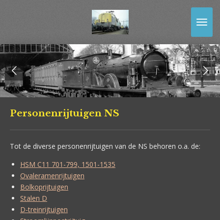
Ga
direct
naar
de
hoofdinhoud
Personenrijtuigen NS
Tot de diverse personenrijtuigen van de NS behoren o.a. de:
HSM C11 701-799, 1501-1535
Ovaleramenrijtuigen
Bolkoprijtuigen
Stalen D
D-treinrijtuigen