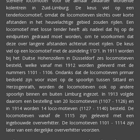
sterkere locomotief voor de almaar zwaarder wordende
kolentrein in Zuid-Limburg. De keus viel op een
tenderlocomotief, omdat de locomotieven slechts over korte
afstanden in het heuvelachtige gebied zouden rijden. Een
locomotief met losse tender heeft als nadeel dat hij op de
eindpunten gedraaid moet worden, om te voorkomen dat
deze over langere afstanden achteruit moet rijden. De keus
viel op een locomotief met de asindeling 1'D'1. In 1911 worden
bij het Duitse Hohenzollern in Düsseldorf zes locomotieven
besteld, welke vanaf mei 1912 worden geleverd met de
nummers 1101 - 1106. Ondanks dat de locomotieven primair
bedoeld zijn voor inzet op de spoorlijn tussen Sittard en
Herzogenrath, worden de locomotieven ook op andere
spoorlijn binnen en buiten Limburg ingezet. In 1913 volgde
daarom een bestelling van 20 locomotieven (1107 - 1126) en
in 1914 worden 14 loco-motieven (1127 - 1140) besteld. De
locomotieven vanaf de 1115 zijn geleverd met een
ingebouwde oververhitter. De locomotieven 1101 - 1114 zijn
later van een dergelijke oververhitter voorzien.