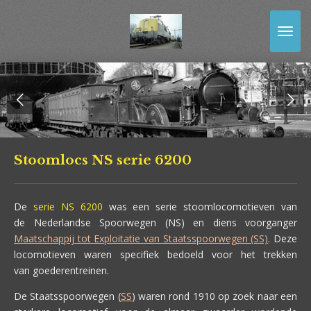
Ga
direct
naar
de
hoofdinhoud
Stoomlocs NS serie 6200
De
serie NS 6200
was een serie stoomlocomotieven van
de Nederlandse Spoorwegen (NS) en diens voorganger
Maatschappij tot Exploitatie van Staatsspoorwegen (SS)
. Deze
locomotieven waren specifiek bedoeld voor het trekken
van goederentreinen.
De Staatsspoorwegen (
SS
) waren rond 1910 op zoek naar een