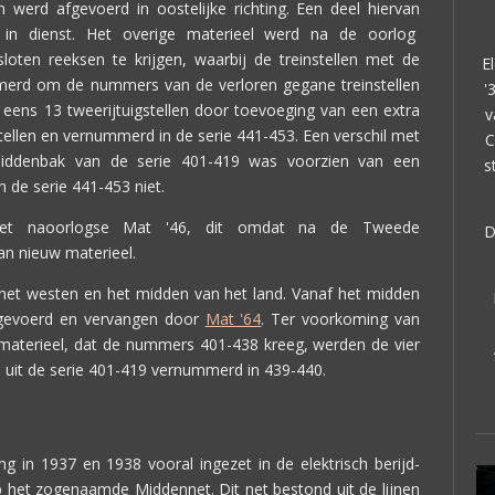
en werd afgevoerd in oostelijke richting. Een deel hiervan
n dienst. Het overige materieel werd na de oorlog
en reeksen te krijgen, waarbij de treinstellen met de
E
rd om de nummers van de verloren gegane treinstellen
'
eens 13 tweerijtuigstellen door toevoeging van een extra
v
stellen en vernummerd in de serie 441-453. Een verschil met
C
iddenbak van de serie 401-419 was voorzien van een
s
de serie 441-453 niet.
et naoorlogse Mat '46, dit omdat na de Tweede
D
n nieuw materieel.
het westen en het midden van het land. Vanaf het midden
fgevoerd en vervangen door
Mat '64
. Ter voorkoming van
aterieel, dat de nummers 401-438 kreeg, werden de vier
6 uit de serie 401-419 vernummerd in 439-440.
ng in 1937 en 1938 vooral ingezet in de elektrisch berijd-
 het zogenaamde Middennet. Dit net bestond uit de lijnen