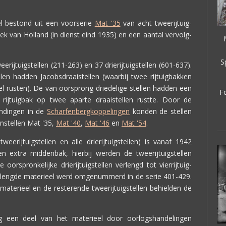
el bestond uit een voorserie
Mat '35
van acht tweerijtuig-
ek van Holland (in dienst eind 1935) en een aantal vervolg-
S
erijtuigstellen (211-263) en 37 drierijtuigstellen (601-637).
en hadden Jacobsdraaistellen (waarbij twee rijtuigbakken
l rusten). De van oorsprong driedelige stellen hadden een
Fo
e rijtuigbak op twee aparte draaistellen rustte. Door de
indingen in de
Scharfenbergkoppelingen
konden de stellen
instellen Mat '35,
Mat '40
,
Mat '46
en
Mat '54
.
weerijtuigstellen en alle drierijtuigstellen) is vanaf 1942
 extra middenbak, hierbij werden de tweerijtuigstellen
e oorspronkelijke drierijtuigstellen verlengd tot vierrijtuig-
n verlengde materieel werd omgenummerd in de serie 401-429.
e materieel en de resterende tweerijtuigstellen behielden de
 een deel van het materieel door oorlogshandelingen