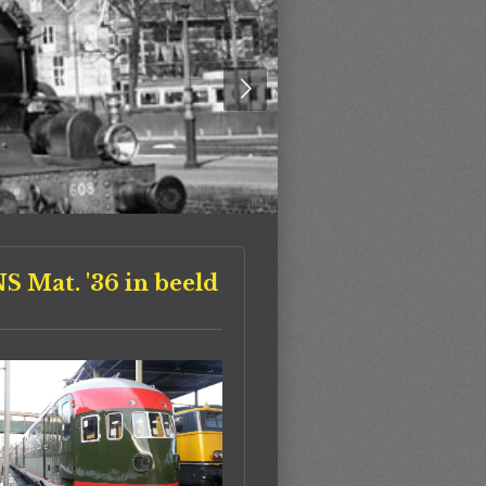
S Mat. '36 in beeld