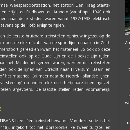
amse Weesperpoortstation, het station Den Haag Staats-
enerzijds en Eindhoven en Arnhem (vanaf april 1940 ook
jnen naar deze steden waren vanaf 1937/1938 elektrisch
tevens op de Hofpleinlijn te rijden.
 de eerste bruikbare treinstellen opnieuw ingezet op de
m ook de elektrificatie van de spoorlijnen naar en in Zuid-
Am
mersfoort gereed en kwam het materieel '36 ook op deze
4
treinstellen ook op de Oude Lijn en de Hoekse Lijn rijden.
an het Middennet gereed waren, werden de treinstellen
gden ook de lijnen van Utrecht naar Hilversum, Baarn en
of het materieel '36 meer naar de Noord-Hollandse lijnen.
ersterking) op andere elektrisch berijdbare lijnen ingezet.
tellen afgevoerd. De laatste stellen reden voornamelijk
i
we
2
IBANS bleef één treinstel bewaard. Van deze serie is het
u
 418), ingekort tot het oorspronkelijke tweerijtuigstel en