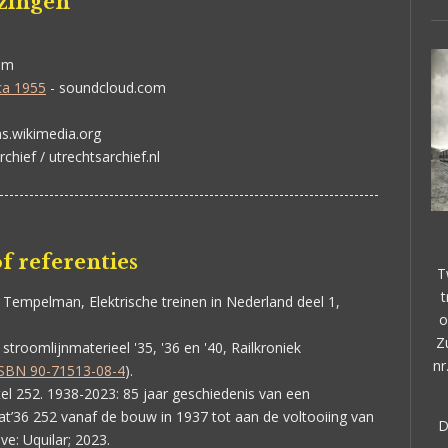
jzingen
com
ca 1955
- soundcloud.com
s.wikimedia.org
chief / utrechtsarchief.nl
----------------------------------------------------------------------------
f referenties
T
t
L. Tempelman,
Elektrische treinen in Nederland
deel 1,
o
Z
 stroomlijnmaterieel '35, '36 en '40, Railkroniek
nr
ISBN 90-71513-08-4
).
tel 252. 1938-2023: 85 jaar geschiedenis van een
’36 252 vanaf de bouw in 1937 tot aan de voltooiing van
D
ve: Uquilar; 2023.