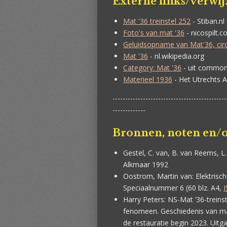
Externe links/verwi
Mat '36 treinstel 252
- Stiban.nl
Foto's van mat '36
- nicospilt.
Geluidsopname van Mat'36, cir
Mat '36
- nl.wikipedia.org
Category: Mat '36
- uit common
Materieel 1936
- Het Utrechts Ar
---------------------------------------------
-------------
Bronnen, noten en/o
Gestel, C. van, B. van Reems, 
Alkmaar 1992
Oostrom, Martin van:
Elektrisch
Speciaalnummer 6 (60 blz. A4,
Harry Peters:
NS-Mat ’36-treins
fenomeen. Geschiedenis van mat
de restauratie begin 2023. Uitga