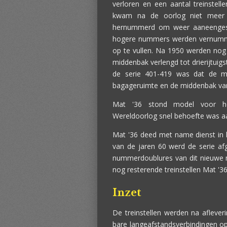
verloren en een aantal treinstell
kwam na de oorlog niet meer i
hernummerd om weer aaneengeslot
hogere nummers werden vernumme
op te vullen. Na 1950 werden nog 
middenbak verlengd tot drierijtuig
de serie 401-419 was dat de m
bagageruimte en de middenbak van 
Mat '36 stond model voor h
Wereldoorlog snel behoefte was aa
Mat '36 deed met name dienst in 
van de jaren 60 werd de serie a
nummerdoublures van dit nieuwe m
nog resterende treinstellen Mat '3
Inzet
De treinstellen werden na afleveri
bare langeafstandsverbindingen op