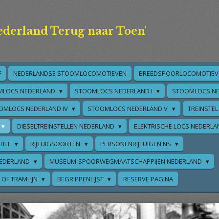
ederland Terug naar Toen'
F
NEDERLANDSE STOOMLOCOMOTIEVEN
BREEDSPOORLOCOMOTIEV
MLOCS NEDERLAND
STOOMLOCS NEDERLAND I
STOOMLOCS NE
OMLOCS NEDERLAND IV
STOOMLOCS NEDERLAND V
TREINSTEL
DIESELTREINSTELLEN NEDERLAND
ELEKTRISCHE LOCS NEDERL
TIEF
RIJTUIGSOORTEN
PERSONENRIJTUIGEN NS
EDERLAND
MUSEUM-SPOORWEGMAATSCHAPPIJEN NEDERLAND
 OF TRAMLIJN
BEGRIPPENLIJST
RESERVE PAGINA