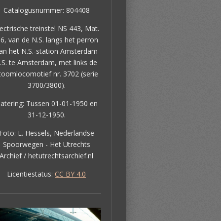
Catalogusnummer: 804408
lectrische treinstel NS 443, Mat.
36, van de N.S. langs het perron
an het N.S.-station Amsterdam
.S. te Amsterdam, met links de
toomlocomotief nr. 3702 (serie
3700/3800).
atering: Tussen 01-01-1950 en
31-12-1950.
Foto: L. Hessels, Nederlandse
Spoorwegen - Het Utrechts
Archief / hetutrechtsarchief.nl
Licentiestatus:
CC BY 4.0