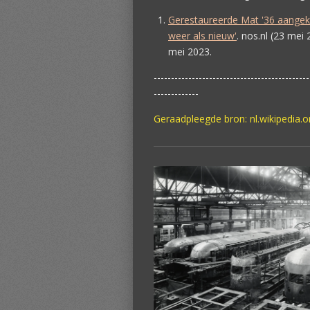
Gerestaureerde Mat '36 aangek
weer als nieuw'
.
nos.nl
(
23 mei 
mei 2023
.
---------------------------------------------
-------------
Geraadpleegde bron: nl.wikipedia.