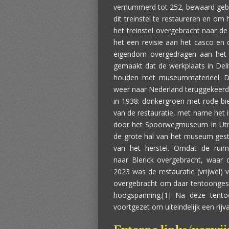
vernummerd tot 252, bewaard geblev
dit treinstel te restaureren en om 
het treinstel overgebracht naar de 
het een revisie aan het casco en d
eigendom overgedragen aan het
gemaakt dat de werkplaats in Deli
houden met museummaterieel. De 
weer naar Nederland teruggekeerd.
in 1938: donkergroen met rode bie
van de restauratie, met name het i
door het Spoorwegmuseum in Utre
de grote hal van het museum gesta
van het herstel. Omdat de ruimt
naar Blerick overgebracht, waar
2023 was de restauratie (vrijwel)
overgebracht om daar tentoongest
hoogspanning.[1] Na deze tento
voortgezet om uiteindelijk een rijv