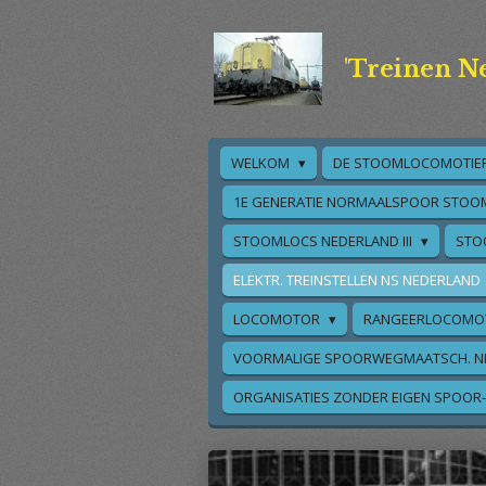
Ga
direct
'Treinen N
naar
de
hoofdinhoud
WELKOM
DE STOOMLOCOMOTIE
1E GENERATIE NORMAALSPOOR STOO
STOOMLOCS NEDERLAND III
STO
ELEKTR. TREINSTELLEN NS NEDERLAND
LOCOMOTOR
RANGEERLOCOMO
VOORMALIGE SPOORWEGMAATSCH. N
ORGANISATIES ZONDER EIGEN SPOOR-