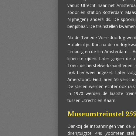
vanuit Utrecht naar het Amsterd
spoor en station Rotterdam Maas 
Nijmegen) anderzijds. De spoorli
berijdbaar. De treinstellen kwamen 
Na de Tweede Wereldoorlog werden
Hofpleinlijn. Kort na de oorlog kwa
Limburg en de lijn Amsterdam – A
lijnen te rijden. Later gingen de 
Toen de herstelwerkzaamheden a
ook hier weer ingezet. Later vol
Amersfoort. Eind jaren 50 verscho
De stellen werden echter ook (als v
In 1970 werden de laatste treins
tussen Utrecht en Baarn.
Museumtreinstel 25
Dankzij de inspanningen van de ST
drierijtuigstel 440 (voorheen stel