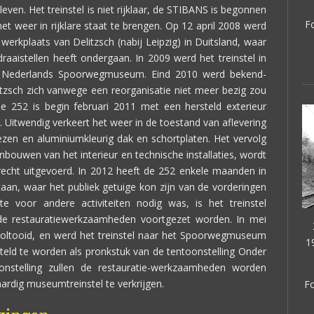
en. Het treinstel is niet rijklaar, de STIBANS is begonnen
Fo
het weer in rijklare staat te brengen. Op 12 april 2008 werd
werkplaats van Delitzsch (nabij Leipzig) in Duitsland, waar
raaistellen heeft ondergaan. In 2009 werd het treinstel in
 Nederlands Spoorwegmuseum. Eind 2010 werd bekend-
tzsch zich vanwege een reorganisatie niet meer bezig zou
252 is begin februari 2011 met een hersteld exterieur
 Uitwendig verkeert het weer in de toestand van aflevering
zen en aluminiumkleurig dak en schortplaten. Het vervolg
nbouwen van het interieur en technische installaties, wordt
cht uitgevoerd. In 2012 heeft de 252 enkele maanden in
an, waar het publiek getuige kon zijn van de vorderingen
e voor andere activiteiten nodig was, is het treinstel
 de restauratiewerkzaamheden voortgezet worden. In mei
 voltooid, en werd het treinstel naar het Spoorwegmuseum
1
eld te worden als pronkstuk van de tentoonstelling Onder
onstelling zullen de restauratie-werkzaamheden worden
aardig museumtreinstel te verkrijgen.
Fo