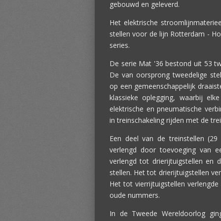
gebouwd en geleverd.
Het elektrische stroomlijnmaterie
stellen voor de lijn Rotterdam - Ho
series.
De serie Mat '36 bestond uit 53 twe
De van oorsprong tweedelige stell
op een gemeenschappelijk draaiste
klassieke oplegging, waarbij elk
elektrische en pneumatische verb
in treinschakeling rijden met de tre
Een deel van de treinstellen (29 t
verlengd door toevoeging van een
verlengd tot drierijtuigstellen en d
stellen. Het tot drierijtuigstelle
Het tot vierrijtuigstellen verlengd
oude nummers.
In de Tweede Wereldoorlog ging