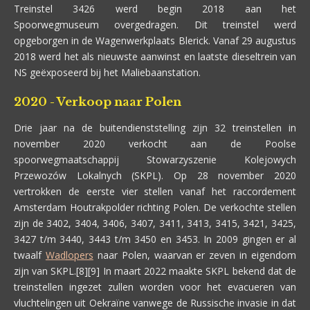
Treinstel 3426 werd begin 2018 aan het
Spoorwegmuseum overgedragen. Dit treinstel werd
opgeborgen in de Wagenwerkplaats Blerick. Vanaf 29 augustus
2018 werd het als nieuwste aanwinst en laatste dieseltrein van
NS geëxposeerd bij het Maliebaanstation.
2020 - Verkoop naar Polen
Drie jaar na de buitendienststelling zijn 32 treinstellen in
november 2020 verkocht aan de Poolse
spoorwegmaatschappij Stowarzyszenie Kolejowych
Przewozów Lokalnych (SKPL). Op 28 november 2020
vertrokken de eerste vier stellen vanaf het raccordement
Amsterdam Houtrakpolder richting Polen. De verkochte stellen
zijn de 3402, 3404, 3406, 3407, 3411, 3413, 3415, 3421, 3425,
3427 t/m 3440, 3443 t/m 3450 en 3453. In 2009 gingen er al
twaalf
Wadlopers
naar Polen, waarvan er zeven in eigendom
zijn van SKPL.[8][9] In maart 2022 maakte SKPL bekend dat de
treinstellen ingezet zullen worden voor het evacueren van
vluchtelingen uit Oekraïne vanwege de Russische invasie in dat