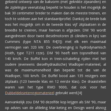
gekiend ontwerp van de bakvorm (met geknikte zijwanden) en
de zijdelingse veeruitslag beperkt te houden is het mogelijk de
bak 30 centimeter breder te maken dan de meeste treinen, en
toch te voldoen aan het standaardprofiel. Dankzij de brede bak
was het mogelijk om in de tweede klas vijf zitplaatsen in de
breedte te creëren, maar hiervan is afgezien. DM '90 wordt
aangedreven door twee dieselmotoren (6 cilinders in lijn) van
Cummins (type NTA 855 R4[3]) met elk een maximaal
vermogen van 320 kW. De overbrenging is hydrodynamisch
(Voith, type T211 rzze). DM '90 heeft een topsnelheid van
140 km/h. De Buffel kon in trein-schakeling rijden met het
oudere (eveneens dieselhydraulische) Wadloper-materieel, al
was de maximumsnelheid dan beperkt tot die van de
Wadloper, 100 km/h. De Buffel bood aan 135 reizigers een
zitplaats (123 tweede klas en 12 eerste klas). De draaistellen
waren van het type RMO 9000, dat ook voor het
Dubbeldeksinterregiomaterieel
gebruikt werd.[4]
Aanvankelijk zou DM '90 dezelfde kop krijgen als SM '90, maar
op advies van de afdeling Mar-keting en Design werd alsnog