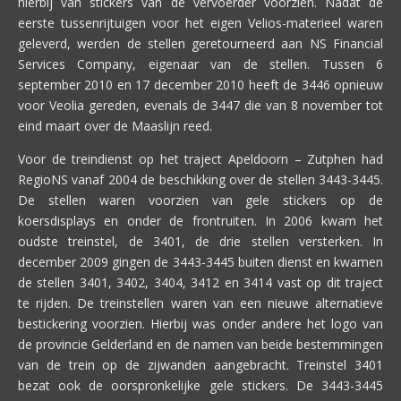
hierbij van stickers van de vervoerder voorzien. Nadat de
eerste tussenrijtuigen voor het eigen Velios-materieel waren
geleverd, werden de stellen geretourneerd aan NS Financial
Services Company, eigenaar van de stellen. Tussen 6
september 2010 en 17 december 2010 heeft de 3446 opnieuw
voor Veolia gereden, evenals de 3447 die van 8 november tot
eind maart over de Maaslijn reed.
Voor de treindienst op het traject Apeldoorn – Zutphen had
RegioNS vanaf 2004 de beschikking over de stellen 3443-3445.
De stellen waren voorzien van gele stickers op de
koersdisplays en onder de frontruiten. In 2006 kwam het
oudste treinstel, de 3401, de drie stellen versterken. In
december 2009 gingen de 3443-3445 buiten dienst en kwamen
de stellen 3401, 3402, 3404, 3412 en 3414 vast op dit traject
te rijden. De treinstellen waren van een nieuwe alternatieve
bestickering voorzien. Hierbij was onder andere het logo van
de provincie Gelderland en de namen van beide bestemmingen
van de trein op de zijwanden aangebracht. Treinstel 3401
bezat ook de oorspronkelijke gele stickers. De 3443-3445