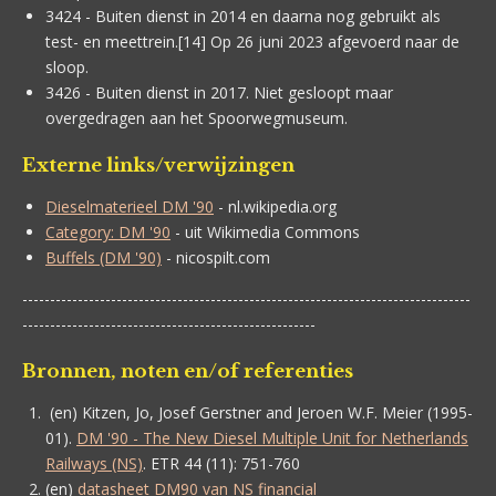
3424 - Buiten dienst in 2014 en daarna nog gebruikt als
test- en meettrein.[14] Op 26 juni 2023 afgevoerd naar de
sloop.
3426 - Buiten dienst in 2017. Niet gesloopt maar
overgedragen aan het Spoorwegmuseum.
Externe links/verwijzingen
Dieselmaterieel DM '90
- nl.wikipedia.org
Category: DM '90
- uit Wikimedia Commons
Buffels (DM '90)
- nicospilt.com
---------------------------------------------------------------------------------
-----------------------------------------------------
Bronnen, noten en/of referenties
(
en
)
Kitzen, Jo
,
Josef Gerstner and Jeroen W.F. Meier
(1995-
01).
DM '90 - The New Diesel Multiple Unit for Netherlands
Railways (NS)
.
ETR
44 (11): 751-760
(
en
)
datasheet DM90 van NS financial