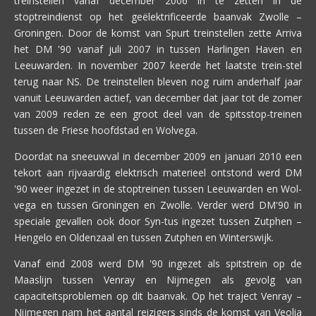
treinstellen vanaf december 2006 in te zetten in de
stoptreindienst op het geëlektrificeerde baanvak Zwolle –
Groningen. Door de komst van Spurt treinstellen zette Arriva
het DM '90 vanaf juli 2007 in tussen Harlingen Haven en
Leeuwarden. In november 2007 keerde het laatste trein-stel
terug naar NS. De treinstellen bleven nog ruim anderhalf jaar
vanuit Leeuwarden actief, van december dat jaar tot de zomer
van 2009 reden ze een groot deel van de spitsstop-treinen
tussen de Friese hoofdstad en Wolvega.
Doordat na sneeuwval in december 2009 en januari 2010 een
tekort aan rijvaardig elektrisch materieel ontstond werd DM
'90 weer ingezet in de stoptreinen tussen Leeuwarden en Wol-
vega en tussen Groningen en Zwolle. Verder werd DM'90 in
speciale gevallen ook door Syn-tus ingezet tussen Zutphen –
Hengelo en Oldenzaal en tussen Zutphen en Winterswijk.
Vanaf eind 2008 werd DM '90 ingezet als spitstrein op de
Maaslijn tussen Venray en Nijmegen als gevolg van
capaciteitsproblemen op dit baanvak. Op het traject Venray –
Nijmegen nam het aantal reizigers sinds de komst van Veolia