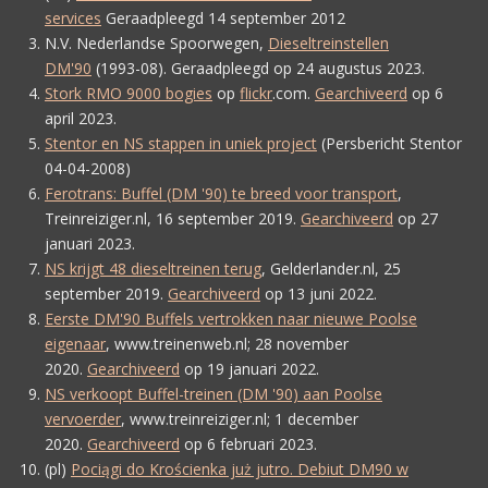
services
Geraadpleegd 14 september 2012
N.V. Nederlandse Spoorwegen
,
Dieseltreinstellen
DM'90
(1993-08). Geraadpleegd op
24 augustus 2023
.
Stork RMO 9000 bogies
op
flickr
.com.
Gearchiveerd
op 6
april 2023.
Stentor en NS stappen in uniek project
(Persbericht Stentor
04-04-2008)
Ferotrans: Buffel (DM '90) te breed voor transport
,
Treinreiziger.nl, 16 september 2019.
Gearchiveerd
op 27
januari 2023.
NS krijgt 48 dieseltreinen terug
, Gelderlander.nl, 25
september 2019.
Gearchiveerd
op 13 juni 2022.
Eerste DM'90 Buffels vertrokken naar nieuwe Poolse
eigenaar
, www.treinenweb.nl; 28 november
2020.
Gearchiveerd
op 19 januari 2022.
NS verkoopt Buffel-treinen (DM '90) aan Poolse
vervoerder
, www.treinreiziger.nl; 1 december
2020.
Gearchiveerd
op 6 februari 2023.
(
pl
)
Pociągi do Krościenka już jutro. Debiut DM90 w