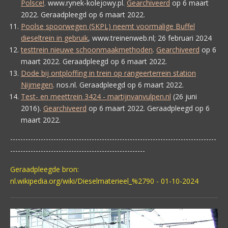
Polsce!
.
www.rynek-kolejowy.pl.
Gearchiveerd
op
6 maart
2022
. Geraadpleegd op
6 maart 2022
.
Poolse spoorwegen (SKPL) neemt voormalige Buffel
dieseltrein in gebruik
, www.treinenweb.nl; 26 februari 2024
testtrein nieuwe schoonmaakmethoden
.
Gearchiveerd
op
6
maart 2022
. Geraadpleegd op
6 maart 2022
.
Dode bij ontploffing in trein op rangeerterrein station
Nijmegen
.
nos.nl. Geraadpleegd op
6 maart 2022
.
Test- en meettrein 3424 - martijnvanvulpen.nl
(
26 juni
2016
).
Gearchiveerd
op
6 maart 2022
. Geraadpleegd op
6
maart 2022
.
---------------------------------------------------------------------------------
-----------------------------------------------------
Geraadpleegde bron:
nl.wikipedia.org/wiki/Dieselmaterieel_%2790 - 01-10-2024