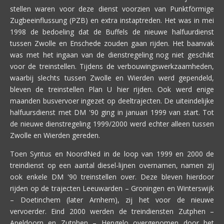
stellen waren voor deze dienst voorzien van Punktförmige
Zugbeeinflussung (PZB) en extra instaptreden. Het was in mei
1998 de bedoeling dat de Buffels de nieuwe halfuurdienst
tussen Zwolle en Enschede zouden gaan rijden. Het baanvak
was met het ingaan van de dienstregeling nog niet geschikt
voor de treinstellen. Tijdens de verbouwingswerkzaamheden,
waarbij slechts tussen Zwolle en Wierden werd gependeld,
bleven de treinstellen Plan U hier rijden. Ook werd enige
maanden busvervoer ingezet op deeltrajecten. De uiteindelijke
halfuursdienst met DM '90 ging in januari 1999 van start. Tot
de nieuwe dienstregeling 1999/2000 werd echter alleen tussen
Zwolle en Wierden gereden.
Toen Syntus en NoordNed in de loop van 1999 en 2000 de
treindienst op een aantal diesel-lijnen overnamen, namen zij
ook enkele DM '90 treinstellen over. Deze bleven hierdoor
rijden op de trajecten Leeuwarden – Groningen en Winterswijk
– Doetinchem (later Arnhem), zij het voor de nieuwe
vervoerder. Eind 2000 werden de treindiensten Zutphen –
Apeldoorn en Zutphen – Hengelo overgenomen door het