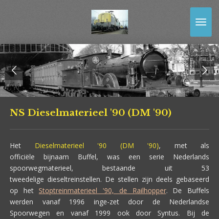
Ga
direct
naar
de
hoofdinhoud
NS Dieselmaterieel '90 (DM '90)
Het
Dieselmaterieel '90 (DM '90)
, met als
officiële bijnaam Buffel, was een serie Nederlands
spoorwegmaterieel, bestaande uit 53
tweedelige dieseltreinstellen. De stellen zijn deels gebaseerd
op het
Stoptreinmaterieel '90, de Railhopper
. De Buffels
werden vanaf 1996 inge-zet door de Nederlandse
Spoorwegen en vanaf 1999 ook door Syntus. Bij de