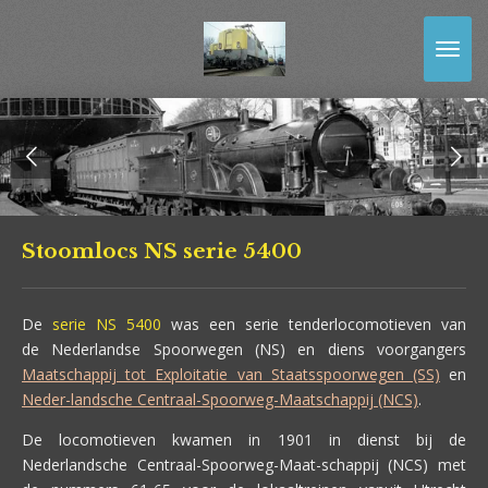
Ga
direct
naar
de
hoofdinhoud
Stoomlocs NS serie 5400
De
serie NS 5400
was een serie tenderlocomotieven van
de Nederlandse Spoorwegen (NS) en diens voorgangers
Maatschappij tot Exploitatie van Staatsspoorwegen (SS)
en
Neder-landsche Centraal-Spoorweg-Maatschappij (NCS)
.
De locomotieven kwamen in 1901 in dienst bij de
Nederlandsche Centraal-Spoorweg-Maat-schappij (NCS) met