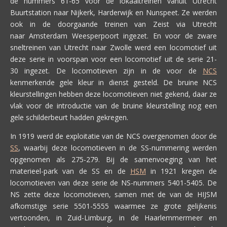
de nummers 61-65 voor de lokaaltreinen vanuit Utrecht
Buurtstation naar Nijkerk, Harderwijk en Nunspeet. Ze werden
ook in de doorgaande treinen van Zeist via Utrecht
naar Amsterdam Weesperpoort ingezet. En voor de zware
sneltreinen van Utrecht naar Zwolle werd een locomotief uit
deze serie in voorspan voor een locomotief uit de serie 21-
30 ingezet. De locomotieven zijn in de voor de
NCS
kenmerkende gele kleur in dienst gesteld. De bruine NCS
kleurstellingen hebben deze locomotieven niet gekend, daar ze
vlak voor de introductie van de bruine kleurstelling nog een
gele schilderbeurt hadden gekregen.
In 1919 werd de exploitatie van de NCS overgenomen door de
SS
, waarbij deze locomotieven in de SS-nummering werden
opgenomen als 275-279. Bij de samenvoeging van het
materieel-park van de SS en de
HSM
in 1921 kregen de
locomotieven van deze serie de NS-nummers 5401-5405. De
NS zette deze locomotieven, samen met de van de HIJSM
afkomstige serie 5501-5555 waarmee ze grote gelijkenis
vertoonden, in Zuid-Limburg, in de Haarlemmermeer en