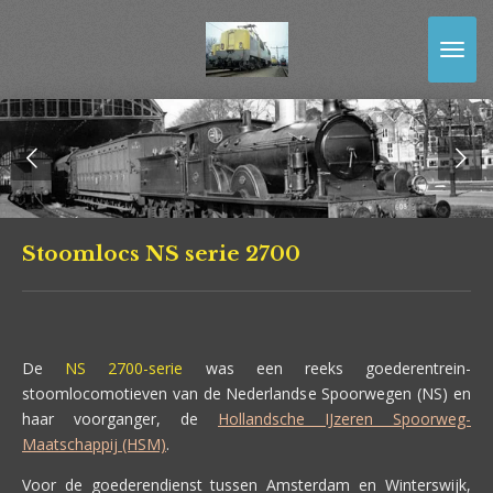
Ga
direct
naar
de
hoofdinhoud
Stoomlocs NS serie 2700
De
NS 2700-serie
was een reeks goederentrein-
stoomlocomotieven van de Nederlandse Spoorwegen (NS) en
haar voorganger, de
Hollandsche IJzeren Spoorweg-
Maatschappij (HSM)
.
Voor de goederendienst tussen Amsterdam en Winterswijk,