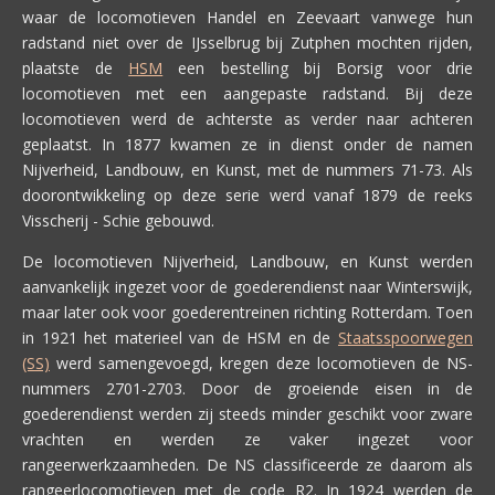
waar de locomotieven Handel en Zeevaart vanwege hun
radstand niet over de IJsselbrug bij Zutphen mochten rijden,
plaatste de
HSM
een bestelling bij Borsig voor drie
locomotieven met een aangepaste radstand. Bij deze
locomotieven werd de achterste as verder naar achteren
geplaatst. In 1877 kwamen ze in dienst onder de namen
Nijverheid, Landbouw, en Kunst, met de nummers 71-73. Als
doorontwikkeling op deze serie werd vanaf 1879 de reeks
Visscherij - Schie gebouwd.
De locomotieven Nijverheid, Landbouw, en Kunst werden
aanvankelijk ingezet voor de goederendienst naar Winterswijk,
maar later ook voor goederentreinen richting Rotterdam. Toen
in 1921 het materieel van de HSM en de
Staatsspoorwegen
(SS)
werd samengevoegd, kregen deze locomotieven de NS-
nummers 2701-2703. Door de groeiende eisen in de
goederendienst werden zij steeds minder geschikt voor zware
vrachten en werden ze vaker ingezet voor
rangeerwerkzaamheden. De NS classificeerde ze daarom als
rangeerlocomotieven met de code R2. In 1924 werden de