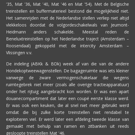
'35, Mat '36, Mat '40, Mat '46 en Mat '54). Met de Belgische
treinstellen en buffermaterieel bestond die mogelijkheid niet.
Het samenrijden met de Nederlandse stellen verliep niet altijd
vlekkeloos doordat de volgordeschakelwals van Jeumont-
Heidmann anders schakelde. Meestal reden de
Beneluxtreinstellen op het Nederlandse traject (Amsterdam –
Roosendaal) gekoppeld met de intercity Amsterdam –
Vlissingen v.v.
De indeling (ABKk & BDk) week af van die van de andere
Hondekoptweewagenstellen. De bagageruimte was iets kleiner
vanwege de zware vermogenschakelaar die wegens
ruimtegebrek niet meer (zoals alle overige tractieapparatuur)
onder het rijtuig aangebracht kon worden. Er was een apart
douanecompartiment dat later een coupé eerste klasse werd.
Er was ook een keuken, die al snel niet meer gebruikt werd
omdat die bij zulke korte treinstellen niet rendabel te
exploiteren viel. Er werd later een afdeling tweede klasse van
gemaakt met behulp van ramen en zitbanken uit reeds
gesloopte treinstellen Mat '46.