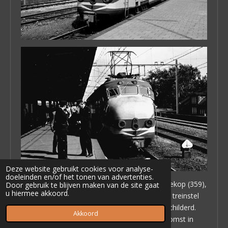
Deze website gebruikt cookies voor analyse-
doeleinden en/of het tonen van advertenties.
Apeldoorn, 24 juli 1968. De eerste gele Hondekop (359),
Door gebruik te blijven maken van de site gaat
u hiermee akkoord.
met grijze snor. Aan de andere kant van dit treinstel
waren de blauwe banen verkeerd-om geschilderd.
Akkoord
Tweede foto: hetzelfde treinstel na aankomst in