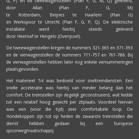
G, P) en 68 tweewagenstellen (Plan F, G, M, Q) geleverd,
door Allan (Plan F, G, M)
te Rotterdam, Beijnes te Haarlem (Plan G)
en Werkspoor te Utrecht (Plan F, G, P, Q). De elektrische
installatie werd hierbij steeds geleverd
door Heemaf te Hengelo (Overijssel).
De tweewagenstellen kregen de nummers 321-365 en 371-393
en de vierwagenstellen de nummers 711-757 en 761-786. Bij
de vierwagenstellen hebben later nog enkele vernummeringen
plaatsgevonden.
Het materieel '54 was bedoeld voor sneltreindiensten. Een
snelle acceleratie was hierbij van minder belang dan het
comfort. De treinstellen zijn degelijk geconstrueerd, wat leidde
tot een relatief hoog gewicht per zitplaats. Voordeel hiervan
was een (voor die tijd) zeer comfortabele loop. De
Hondekoppen zijn tot op heden de zwaarste treinstellen die
dienst hebben gedaan bij een Europese
spoorwegmaatschappij.