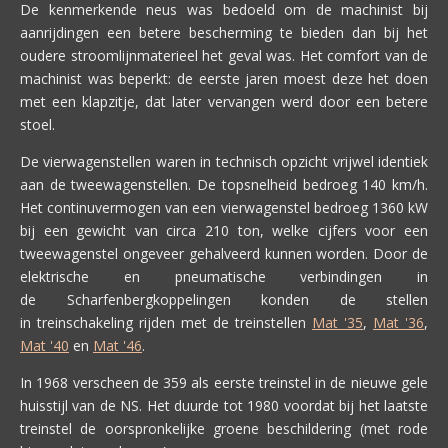
De kenmerkende neus was bedoeld om de machinist bij
aanrijdingen een betere bescherming te bieden dan bij het
oudere stroomlijnmaterieel het geval was. Het comfort van de
machinist was beperkt: de eerste jaren moest deze het doen
met een klapzitje, dat later vervangen werd door een betere
stoel.
De vierwagenstellen waren in technisch opzicht vrijwel identiek
aan de tweewagenstellen. De topsnelheid bedroeg 140 km/h.
Het continuvermogen van een vierwagenstel bedroeg 1360 kW
bij een gewicht van circa 210 ton, welke cijfers voor een
tweewagenstel ongeveer gehalveerd kunnen worden. Door de
elektrische en pneumatische verbindingen in
de Scharfenbergkoppelingen konden de stellen
in treinschakeling rijden met de treinstellen
Mat '35
,
Mat '36
,
Mat '40
en
Mat '46
.
In 1968 verscheen de 359 als eerste treinstel in de nieuwe gele
huisstijl van de NS. Het duurde tot 1980 voordat bij het laatste
treinstel de oorspronkelijke groene beschildering (met rode