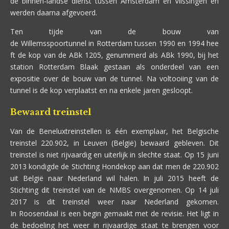
de binnen-landse dienst tussen Amsterdam en Vlissingen en
werden daarna afgevoerd.
Ten tijde van de bouw van
de Willemsspoortunnel in Rotterdam tussen 1990 en 1994 hee
ft de kop van de ABk 1205, genummerd als ABk 1990, bij het
station Rotterdam Blaak gestaan als onderdeel van een
expositie over de bouw van de tunnel. Na voltooiing van de
tunnel is de kop verplaatst en na enkele jaren gesloopt.
Bewaard treinstel
Van de Beneluxtreinstellen is één exemplaar, het Belgische
treinstel 220.902, in Leuven (België) bewaard gebleven. Dit
treinstel is niet rijvaardig en uiterlijk in slechte staat. Op 15 juni
2013 kondigde de Stichting Hondekop aan dat men de 220.902
uit België naar Nederland wil halen. In juli 2015 heeft de
Stichting dit treinstel van de NMBS overgenomen. Op 14 juli
2017 is dit treinstel weer naar Nederland gekomen.
In Roosendaal is een begin gemaakt met de revisie. Het ligt in
de bedoeling het weer in rijvaardige staat te brengen voor