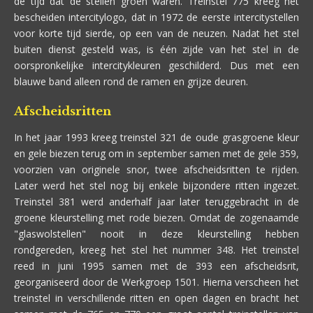
de tijd dat de stellen groen waren. Treinstel 775 kreeg het
bescheiden intercitylogo, dat in 1972 de eerste intercitystellen
voor korte tijd sierde, op een van de neuzen. Nadat het stel
buiten dienst gesteld was, is één zijde van het stel in de
oorspronkelijke intercitykleuren geschilderd. Dus met een
blauwe band alleen rond de ramen en grijze deuren.
Afscheidsritten
In het jaar 1993 kreeg treinstel 321 de oude grasgroene kleur
en gele biezen terug om in september samen met de gele 359,
voorzien van originele snor, twee afscheidsritten te rijden.
Later werd het stel nog bij enkele bijzondere ritten ingezet.
Treinstel 381 werd anderhalf jaar later teruggebracht in de
groene kleurstelling met rode biezen. Omdat de zogenaamde
"glaswolstellen" nooit in deze kleurstelling hebben
rondgereden, kreeg het stel het nummer 348. Het treinstel
reed in juni 1995 samen met de 393 een afscheidsrit,
georganiseerd door de Werkgroep 1501. Hierna verscheen het
treinstel in verschillende ritten en open dagen en bracht het