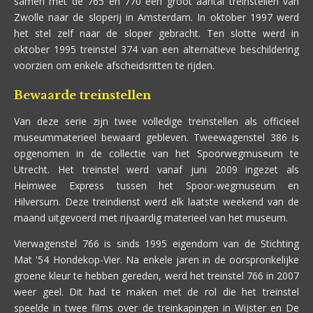
samen met de 765 en 770 een groot aantal treinstellen van
Zwolle naar de sloperij in Amsterdam. In oktober 1997 werd
het stel zelf naar de sloper gebracht. Ten slotte werd in
oktober 1995 treinstel 374 van een alternatieve beschildering
voorzien om enkele afscheidsritten te rijden.
Bewaarde treinstellen
Van deze serie zijn twee volledige treinstellen als officieel
museummaterieel bewaard gebleven. Tweewagenstel 386 is
opgenomen in de collectie van het Spoorwegmuseum te
Utrecht. Het treinstel werd vanaf juni 2009 ingezet als
Heimwee Express tussen het Spoor-wegmuseum en
Hilversum. Deze treindienst werd elk laatste weekend van de
maand uitgevoerd met rijvaardig materieel van het museum.
Vierwagenstel 766 is sinds 1995 eigendom van de Stichting
Mat '54 Hondekop-Vier. Na enkele jaren in de oorspronkelijke
groene kleur te hebben gereden, werd het treinstel 766 in 2007
weer geel. Dit had te maken met de rol die het treinstel
speelde in twee films over de treinkapingen in Wijster en De