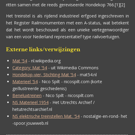
ritten samen met de reeds gereviseerde Hondekop 766.[1][2]
Het treinstel is als rijdend industrieel erfgoed ingeschreven in
het Register Railmonumenten met een A-status, wat betekent
dat het wordt beschouwd als een unieke vertegenwoordiger
van een voor Nederland representatief type railvoertuigen.
Externe links/verwijzingen
Mat '54
- nl.wikipedia.org
Category: Mat '54
- uit Wikimedia Commons
Hondekop-vier, Stichting Mat '54
- mat54.nl
Materieel '54
- Nico Spilt
- nicospilt.com
(korte
geïllustreerde geschiedenis)
Beneluxtreinen
- Nico Spilt - nicospilt.com
NS Materieel 1954
- Het Utrechts Archief /
hetutrechtsarchief.nl
NS elektrische treinstellen Mat. '54
- nostalgie-en-rond- het
-spoor.jouwweb.nl
---------------------------------------------------------------------------------