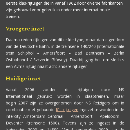
eerste klas-rijtuigen die in vanaf 1962 door diverse fabrikanten
zijn gebouwd voor gebruik in onder meer internationale
treinen.
Vroegere inzet
Daarna reden rijtuigen van ditzelfde type, maar dan eigendom
van de Deutsche Bahn, in de treinserie 140/240 (Internationale
trein Schiphol – Amersfoort – Bad Bentheim – Berlin
Ostbahnhof / Szczecin Główny). Daarbij ging het om slechts
één Avmz-rijtuig naast acht andere rijtuigen.
Huidige inzet
Vanaf 2006 zouden de rijtuigen door NS
Internationaal gebruikt worden in slaaptreinen, maar
begin 2007 zijn ze overgenomen door NS Reizigers om in
combinatie met gehuurde
ICL-rijtuigen
ingezet te worden in de
intercity Amsterdam Centraal – Amersfoort – Apeldoorn –
Deventer (treinserie 1500). Tevens zijn ze ingezet in de
treinseries 2000 en 14300. Vanaf september 2009 zijn de