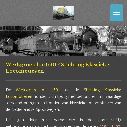
Ga
direct
naar
de
hoofdinhoud
Werkgroep loc 1501 / Stichting Klassieke
Locomotieven
De
Werkgroep loc 1501
en de
Stichting Klassieke
Locomotieven
houden zich bezig met behoud en in rijvaardige
toestand brengen en houden van klassieke locomotieven van
de Nederlandse Spoorwegen.
Het gaat hier met name om in de jaren vijftig
gebouwde elektrische locomotieven van de series
1100
,
1200
,