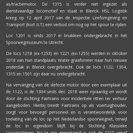
as/tractiemotor. De 1315 is verder niet ingezet als
dienstvaardige locomotief en staat in Blerick. HSL Logistik
kreeg op 12 april 2017 van de Inspectie Leefomgeving en
Transport (kort ILT) een verbod om nog op het spoor te rijden.
Loc 1201 is sinds 2017 in bruikleen ondergebracht in het
Spoorwegmuseum te Utrecht.
De locs 1218 (ex-1253) en 1221 (ex-1255) werden in oktober
2018 van hun standplaats Water-graafsmeer naar hun nieuwe
onderdak in Blerick overgebracht. Ook de locs 1122, 1304,
1315 en 1501 zijn daar nu ondergebracht.
Na vervanging van de defecte motor door een exemplaar uit
de 1122, is de 1304 sinds dec. 2018 weer rijvaardig en wordt
door de stichting Fairtrains voor incidentele ritten ter verhuur
aangeboden. Hierbij treedt Fairtrains op als voertuighouder,
zorgt voor bevoegd personeel en is verantwoordelijk voor
toelating van de loc op het Nederlandse spoorwegnet, terwijl
de loc in eigendom blijft bij de Stichting Klassieke
Locomotieven. Na te zijn gereviseerd is ook de 1315 vanaf