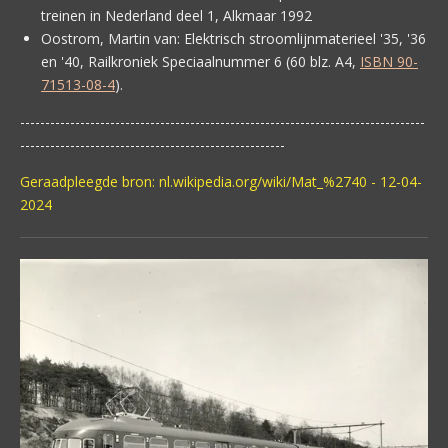
treinen in Nederland deel 1, Alkmaar 1992
Oostrom, Martin van:
Elektrisch stroomlijnmaterieel '35, '36
en '40, Railkroniek Speciaalnummer 6 (60 blz. A4,
ISBN 90-
71513-08-4
).
---------------------------------------------------------------------------------
-----------------------------------------------------
Geraadpleegde bron: nl.wikipedia.org/wiki/Mat_%2740 - 12-04-
2024