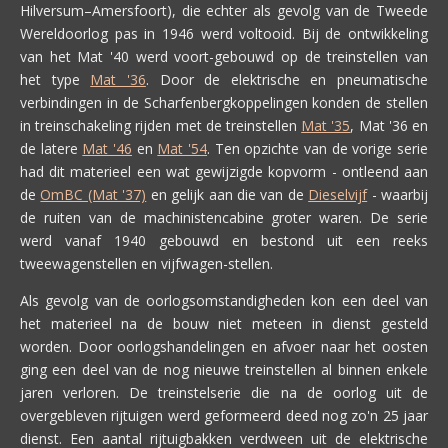
Hilversum–Amersfoort), die echter als gevolg van de Tweede
Wereldoorlog pas in 1946 werd voltooid. Bij de ontwikkeling
van het Mat '40 werd voort-gebouwd op de treinstellen van
het type
Mat '36
. Door de elektrische en pneumatische
verbindingen in de Scharfenbergkoppelingen konden de stellen
in treinschakeling rijden met de treinstellen
Mat '35
, Mat '36 en
de latere
Mat '46
en
Mat '54
. Ten opzichte van de vorige serie
had dit materieel een wat gewijzigde kopvorm - ontleend aan
de
OmBC (Mat '37)
en gelijk aan die van de
Dieselvijf
- waarbij
de ruiten van de machinistencabine groter waren. De serie
werd vanaf 1940 gebouwd en bestond uit een reeks
tweewagenstellen en vijfwagen-stellen.
Als gevolg van de oorlogsomstandigheden kon een deel van
het materieel na de bouw niet meteen in dienst gesteld
worden. Door oorlogshandelingen en afvoer naar het oosten
ging een deel van de nog nieuwe treinstellen al binnen enkele
jaren verloren. De treinstelserie die na de oorlog uit de
overgebleven rijtuigen werd geformeerd deed nog zo'n 25 jaar
dienst. Een aantal rijtuigbakken verdween uit de elektrische